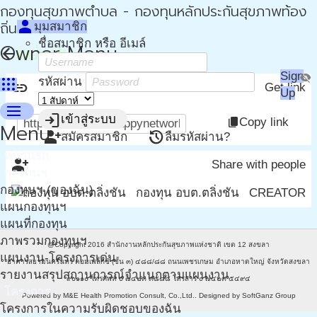
กองทุนสุขภาพตำบล - กองทุนหลักประกันสุขภาพท้อง
person
ถิ่น - กปท
มุมสมาชิก
ชื่อสมาชิก หรือ อีเมล์
Owner Menu
แบ่งปัน
arrow_back
Sign
visibility_off
apps
รหัสผ่าน
link
Get link
Up
menu
login
เข้าสู่ระบบ
Copy link
content_copy
Menu
person_add
restore
สมัครสมาชิก
ลืมรหัสผ่าน?
หน้าแรก
person_add_alt
Share with people
กองทุนฯ
กองทุนฯ (ของฉัน)
กองทุน อบต.ตลิ่งชัน
CREATOR
แผนกองทุนฯ
แผนที่กองทุน
ภาพรวมกองทุนฯ
@Copyright 2016
สำนักงานหลักประกันสุขภาพแห่งชาติ เขต 12 สงขลา
แผนงาน-โครงการเด่น
อาคารสยามนครินทร์ คอมเพล็กซ์ (ชั้น ๓) ๔๘๘/๘๘ ถนนเพชรเกษม อำเภอหาดใหญ่ จังหวัดสงขลา
รายงานสรุปสถานการณ์จำแนกตามแผนงาน
๙๐๑๑๐ โทรศัพท์ ๐ ๗๔๒๓ ๓๘๘๘ โทรสาร ๐ ๗๔๒๓ ๕๔๙๔
โครงการ
Powered by
M&E Health Promotion Consult, Co.,Ltd.
. Designed by
SoftGanz Group
โครงการในความรับผิดชอบของฉัน