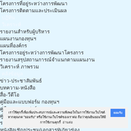
โครงการที่อยู่ระหว่างการพัฒนา
โครงการติดตามและประเมินผล
ปฎิทิน
วิเคราะห์
รายงานสำหรับผู้บริหาร
แผนงานกองทุนฯ
แผนที่องค์กร
โครงการอยู่ระหว่างการพัฒนาโครงการ
รายงานสรุปสถานการณ์จำแนกตามแผนงาน
วิเคราะห์ ภาพรวม
คลังข้อมูล
ข่าว-ประชาสัมพันธ์
บทความ-หนังสือ
สื่อ-วีดีโอ
คู่มือและแบบฟอร์ม กองทุนฯ
คู่มือและแบบฟอร์ม กองทุนฯ (งาน LTC)
เราใช้คุกกี้เพื่อเพิ่มประสบการณ์และความพึงพอใจในการใช้งานเว็บไซต์
ยอมรับ
คู่มือ เอกสารฯ และแนวทางการทำแผนฯ จากทีมวิชาการ
หากคุณกด "ยอมรับ" หรือใช้งานเว็บไซต์ของเราต่อ ถือว่าคุณยินยอมให้มี
รวมเอกสารเกี่ยวกับประกาศ ฉบับใหม่ ปี 61
การใช้งานคุกกี้
อ่านต่อ
หนังสือเชิญประชุม/เอกสารที่เกี่ยวข้อง