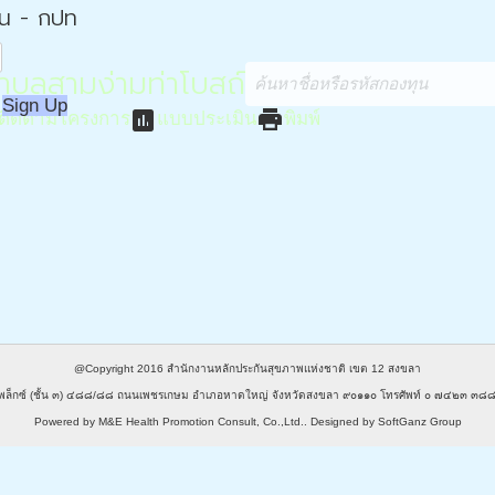
่น - กปท
บลสามง่ามท่าโบสถ์
Sign Up
assessment
print
ติดตามโครงการ
แบบประเมิน
พิมพ์
@Copyright 2016
สำนักงานหลักประกันสุขภาพแห่งชาติ เขต 12 สงขลา
พล็กซ์ (ชั้น ๓) ๔๘๘/๘๘ ถนนเพชรเกษม อำเภอหาดใหญ่ จังหวัดสงขลา ๙๐๑๑๐ โทรศัพท์ ๐ ๗๔๒๓ 
Powered by
M&E Health Promotion Consult, Co.,Ltd.
. Designed by
SoftGanz Group