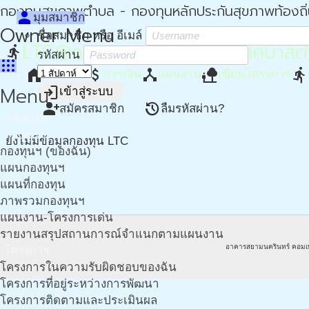
กองทุนสุขภาพตำบล - กองทุนหลักประกันสุขภาพท้องถิ
person
มุมสมาชิก
Owner Menu
ชื่อสมาชิก หรือ อีเมล์
LTC@กองทุนสุขภาพตำบล เทศบาลตำ
directions_run
รหัสผ่าน
apps
home
attach_money
device_hub
nature_people
directions_run
หน้าหลัก
การเงิน
แผนงาน
เขียนโครงการ
Menu
login
เข้าสู่ระบบ
person_add
restore
สมัครสมาชิก
ลืมรหัสผ่าน?
หน้าแรก
กองทุนฯ
ยังไม่มีข้อมูลกองทุน LTC
กองทุนฯ (ของฉัน)
แผนกองทุนฯ
แผนที่กองทุน
ภาพรวมกองทุนฯ
แผนงาน-โครงการเด่น
รายงานสรุปสถานการณ์จำแนกตามแผนงาน
อาคารสยามนครินทร์ คอมเ
โครงการ
โครงการในความรับผิดชอบของฉัน
โครงการที่อยู่ระหว่างการพัฒนา
โครงการติดตามและประเมินผล