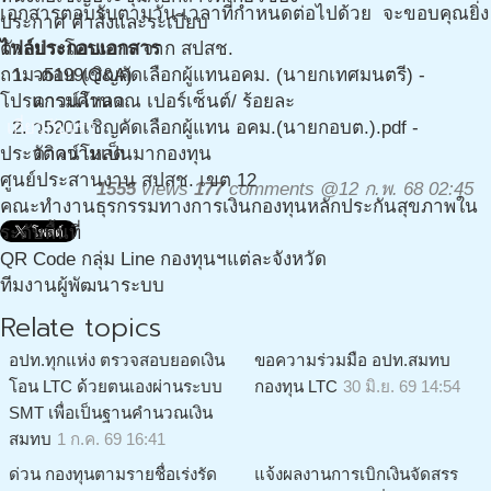
เอกสารตอบรับตามวัน เวลาที่กำหนดต่อไปด้วย จะขอบคุณยิ่ง
ประกาศ คำสั่งและระเบียบ
ตัวอย่างโครงการ จาก สปสช.
ไฟล์ประกอบเอกสาร
ถาม-ตอบ (Q&A)
ว5199เชิญคัดเลือกผู้แทนอคม. (นายกเทศมนตรี) -
โปรแกรมคำนวณ เปอร์เซ็นต์/ ร้อยละ
ดาวน์โหลด
เกี่ยวกับเรา
ว5201เชิญคัดเลือกผู้แทน อคม.(นายกอบต.).pdf -
ประวัติความเป็นมากองทุน
ดาวน์โหลด
ศูนย์ประสานงาน สปสช. เขต 12
1555
views
177
comments @12 ก.พ. 68 02:45
คณะทำงานธุรกรรมทางการเงินกองทุนหลักประกันสุขภาพใน
ระดับพื้นที่
QR Code กลุ่ม Line กองทุนฯแต่ละจังหวัด
ทีมงานผู้พัฒนาระบบ
Relate topics
อปท.ทุกแห่ง ตรวจสอบยอดเงิน
ขอความร่วมมือ อปท.สมทบ
โอน LTC ด้วยตนเองผ่านระบบ
กองทุน LTC
30 มิ.ย. 69 14:54
SMT เพื่อเป็นฐานคำนวณเงิน
สมทบ
1 ก.ค. 69 16:41
ด่วน กองทุนตามรายชื่อเร่งรัด
แจ้งผลงานการเบิกเงินจัดสรร