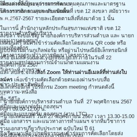
โครงการที่อยู่ระหว่างการพัฒนา
เพื่อแต่งตั้งเป็นอนุกรรมการควบคุมคุณภาพและมาตรฐาน
โครงการติดตามและประเมินผล
บริการสาธารณสุขระดับเขตพื้นที่ เขต 12 สงขลา สมัยวาระ
ปฎิทิน
พ.ศ.2567-2567 รายละเอียดตามสิ่งที่ส่งมาด้วย 1 นั้น
วิเคราะห์
ในการนี้ สำนักงานหลักประกันสุขภาพแห่งชาติ เขต 12
รายงานสำหรับผู้บริหาร
สงขลา จึงขอเชิญ นายกองค์การบริหารส่วนตำบล และ นายก
แผนงานกองทุนฯ
เทศมนตรี สมัครเข้าร่วมคัดเลือกโดยสแกน QR code หรือ
แผนที่องค์กร
แบบฟอร์มผ่านกูเกิลฟอร์ม หรือผ่านไปรษณีย์อิเล็กทรอนิกส์
โครงการอยู่ระหว่างการพัฒนาโครงการ
หรือ อีเมลล์ sudarat.y@nhso.go.th ภายในวันที่ 22
รายงานสรุปสถานการณ์จำแนกตามแผนงาน
พฤศจิกายน 2567
วิเคราะห์ ภาพรวม
และ สปสช.จะส่ง
ลิงก์ Zoom ให้ท่านผ่านอีเมลล์ที่ท่านส่งใบ
คลังข้อมูล
สมัคร
เพื่อเข้าร่วมคัดเลือกด้วยตนเองผ่านระบบสื่อ
ข่าว-ประชาสัมพันธ์
อิเล็กทรอนิกส์ โปรแกรม Zoom meeting กำหนดดังนี้
บทความ-หนังสือ
---
สื่อ-วีดีโอ
- นายกองค์การบริหารส่วนตำบล วันที่ 27 พฤศจิกายน 2567
คู่มือและแบบฟอร์ม กองทุนฯ
เวลา 09.00-12.00 น.
คู่มือและแบบฟอร์ม กองทุนฯ (งาน LTC)
- นายเทศมนตรี วันที่ 27 พฤศจิกายน 2567 เวลา 13.30-15.00
คู่มือ เอกสารฯ และแนวทางการทำแผนฯ จากทีมวิชาการ
น.
รวมเอกสารเกี่ยวกับประกาศ ฉบับใหม่ ปี 61
จึงเรียนมาเพื่อโปรดพิจารณาเข้าร่วมการคัดเลือกโดยส่ง
หนังสือเชิญประชุม/เอกสารที่เกี่ยวข้อง