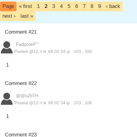
Page
« first
1
2
3
4
5
6
7
8
9
‹ back
next ›
last »
Comment #21
FadpooeF'"
Posted @
12 ก.พ. 68 02:34
ip : 103...106
1
Comment #22
@@o2bTH
Posted @
12 ก.พ. 68 02:34
ip : 103...106
1
Comment #23