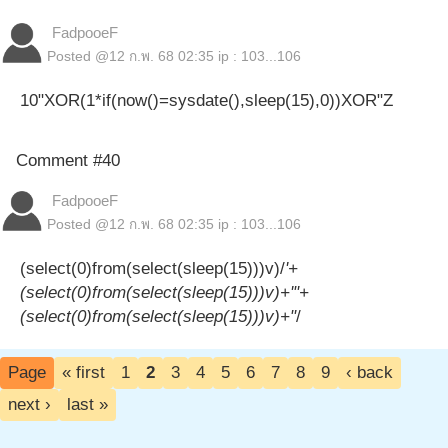
FadpooeF
Posted @
12 ก.พ. 68 02:35
ip : 103...106
10"XOR(1*if(now()=sysdate(),sleep(15),0))XOR"Z
Comment #40
FadpooeF
Posted @
12 ก.พ. 68 02:35
ip : 103...106
(select(0)from(select(sleep(15)))v)/
'+
(select(0)from(select(sleep(15)))v)+'"+
(select(0)from(select(sleep(15)))v)+"
/
Page
« first
1
2
3
4
5
6
7
8
9
‹ back
next ›
last »