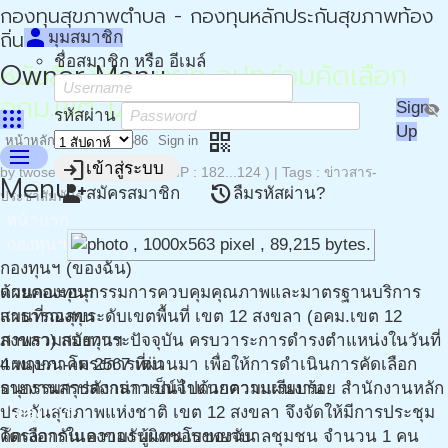
กองทุนสุขภาพตำบล - กองทุนหลักประกันสุขภาพท้อง
person
ถิ่น - กปท
มุมสมาชิก
ชื่อสมาชิก หรือ อีเมล์
Owner Menu
หนังสือเชิญ นายก อปท.ร่วมคัดเลือก
อคม.เขต 12
Sign
visibility_off
apps
รหัสผ่าน
Up
qr_code
หน้าหลัก
Story
193586
Sign in
menu
login
เข้าสู่ระบบ
by
twoseadj
( IP : 182...124 )
|
Tags :
ข่าวสาร-
@4 พ.ย. 67 08:46
Menu
person_add
restore
สมัครสมาชิก
ลืมรหัสผ่าน?
ประชาสัมพันธ์
หน้าแรก
กองทุนฯ
กองทุนฯ (ของฉัน)
แผนกองทุนฯ
ด้วยคณะอนุกรรมการควบคุมคุณภาพและมาตรฐานบริการ
แผนที่กองทุน
สาธารณสุขระดับเขตพื้นที่ เขต 12 สงขลา (อคม.เขต 12
ภาพรวมกองทุนฯ
สงขลา) สมัยวาระปัจจุบัน ครบวาระการดำรงตำแหน่งในวันที่
แผนงาน-โครงการเด่น
4 พฤษภาคม 2567 ที่ผ่านมา เพื่อให้การดำเนินการคัดเลือก
รายงานสรุปสถานการณ์จำแนกตามแผนงาน
อนุกรรมการดังกล่าวเป็นไปด้วยความเรียบร้อย สำนักงานหลัก
โครงการ
ประกันสุขภาพแห่งชาติ เขต 12 สงขลา จึงจัดให้มีการประชุม
โครงการในความรับผิดชอบของฉัน
คัดเลือกกันเองของ ผู้แทนโรงพยาบาลชุมชน จำนวน 1 คน