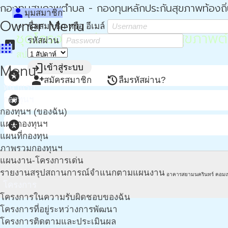
กองทุนสุขภาพตำบล - กองทุนหลักประกันสุขภาพท้องถิ
person
มุมสมาชิก
Owner Menu
ชื่อสมาชิก หรือ อีเมล์
ชุดโครงการสนับสนุนกองทุนสุขภาพตำ
รหัสผ่าน
assessment
apps
สปสช.
Menu
login
เข้าสู่ระบบ
stars
person_add
restore
สมัครสมาชิก
ลืมรหัสผ่าน?
หน้าแรก
stars
กองทุนฯ
กองทุนฯ (ของฉัน)
stars
แผนกองทุนฯ
แผนที่กองทุน
ภาพรวมกองทุนฯ
แผนงาน-โครงการเด่น
รายงานสรุปสถานการณ์จำแนกตามแผนงาน
อาคารสยามนครินทร์ คอมเ
โครงการ
โครงการในความรับผิดชอบของฉัน
โครงการที่อยู่ระหว่างการพัฒนา
โครงการติดตามและประเมินผล