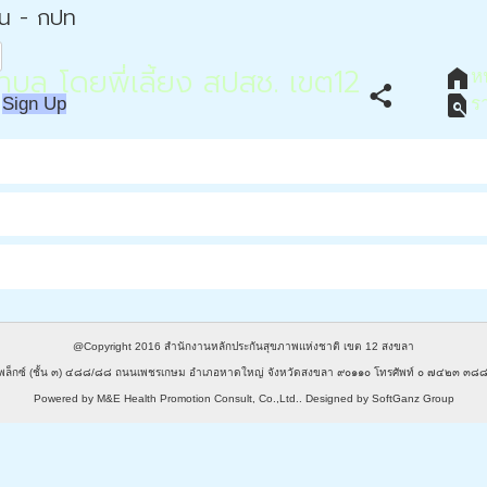
่น - กปท
บล โดยพี่เลี้ยง สปสช. เขต12
home
ห
share
find_in_page
Sign Up
ร
@Copyright 2016
สำนักงานหลักประกันสุขภาพแห่งชาติ เขต 12 สงขลา
พล็กซ์ (ชั้น ๓) ๔๘๘/๘๘ ถนนเพชรเกษม อำเภอหาดใหญ่ จังหวัดสงขลา ๙๐๑๑๐ โทรศัพท์ ๐ ๗๔๒๓ 
Powered by
M&E Health Promotion Consult, Co.,Ltd.
. Designed by
SoftGanz Group