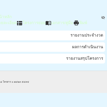
น้าหลัก
visibility_off
view_list
menu_book
print
ายละเอียด
โครงการย่อย
เอกสาร/คู่มือ
พิมพ์
รายงานประจำงวด
ผลการดำเนินงาน
รายงานสรุปโครงการ
๓๘๘๘ โทรสาร ๐ ๗๔๒๓ ๕๔๙๔