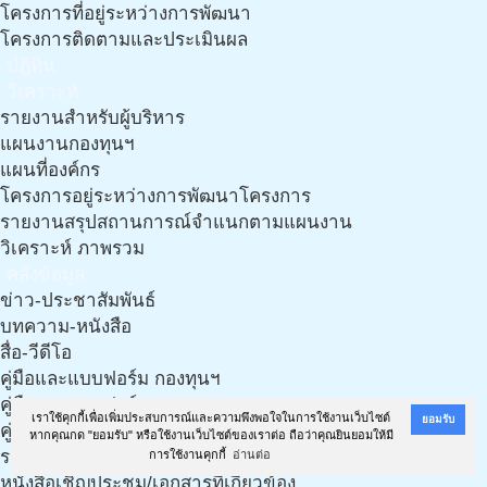
โครงการที่อยู่ระหว่างการพัฒนา
โครงการติดตามและประเมินผล
ปฎิทิน
วิเคราะห์
รายงานสำหรับผู้บริหาร
แผนงานกองทุนฯ
แผนที่องค์กร
โครงการอยู่ระหว่างการพัฒนาโครงการ
รายงานสรุปสถานการณ์จำแนกตามแผนงาน
วิเคราะห์ ภาพรวม
คลังข้อมูล
ข่าว-ประชาสัมพันธ์
บทความ-หนังสือ
สื่อ-วีดีโอ
คู่มือและแบบฟอร์ม กองทุนฯ
คู่มือและแบบฟอร์ม กองทุนฯ (งาน LTC)
เราใช้คุกกี้เพื่อเพิ่มประสบการณ์และความพึงพอใจในการใช้งานเว็บไซต์
ยอมรับ
คู่มือ เอกสารฯ และแนวทางการทำแผนฯ จากทีมวิชาการ
หากคุณกด "ยอมรับ" หรือใช้งานเว็บไซต์ของเราต่อ ถือว่าคุณยินยอมให้มี
รวมเอกสารเกี่ยวกับประกาศ ฉบับใหม่ ปี 61
การใช้งานคุกกี้
อ่านต่อ
หนังสือเชิญประชุม/เอกสารที่เกี่ยวข้อง