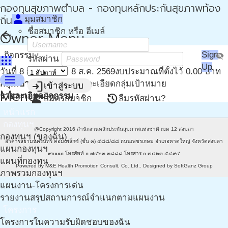
กองทุนสุขภาพตำบล - กองทุนหลักประกันสุขภาพท้อง
person
ถิ่น - กปท
มุมสมาชิก
ชื่อสมาชิก หรือ อีเมล์
arrow_back
Owner Menu
Sign
กิจกรรม :
visibility_off
apps
รหัสผ่าน
Up
วันที่ 8 ส.ค. 2569 - 8 ส.ค. 2569
งบประมาณที่ตั้งไว้ 0.00 บาท
menu
กลุ่มเป้าหมาย
0 คน
รายละเอียดกลุ่มเป้าหมาย
login
เข้าสู่ระบบ
Menu
รายละเอียดกิจกรรม :
person_add
restore
สมัครสมาชิก
ลืมรหัสผ่าน?
หน้าแรก
กองทุนฯ
@Copyright 2016
สำนักงานหลักประกันสุขภาพแห่งชาติ เขต 12 สงขลา
กองทุนฯ (ของฉัน)
อาคารสยามนครินทร์ คอมเพล็กซ์ (ชั้น ๓) ๔๘๘/๘๘ ถนนเพชรเกษม อำเภอหาดใหญ่ จังหวัดสงขลา
แผนกองทุนฯ
๙๐๑๑๐ โทรศัพท์ ๐ ๗๔๒๓ ๓๘๘๘ โทรสาร ๐ ๗๔๒๓ ๕๔๙๔
แผนที่กองทุน
Powered by
M&E Health Promotion Consult, Co.,Ltd.
. Designed by
SoftGanz Group
ภาพรวมกองทุนฯ
แผนงาน-โครงการเด่น
รายงานสรุปสถานการณ์จำแนกตามแผนงาน
โครงการ
โครงการในความรับผิดชอบของฉัน