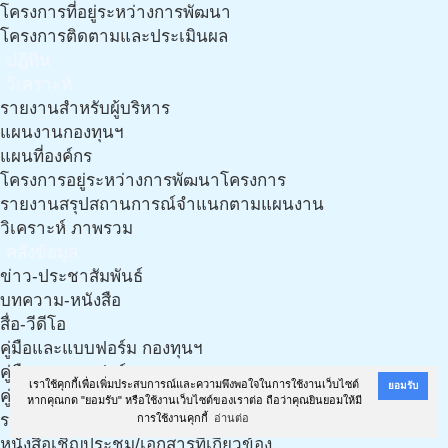
โครงการที่อยู่ระหว่างการพัฒนา
โครงการติดตามและประเมินผล
ปฎิทิน
วิเคราะห์
รายงานสำหรับผู้บริหาร
แผนงานกองทุนฯ
แผนที่องค์กร
โครงการอยู่ระหว่างการพัฒนาโครงการ
รายงานสรุปสถานการณ์จำแนกตามแผนงาน
วิเคราะห์ ภาพรวม
คลังข้อมูล
ข่าว-ประชาสัมพันธ์
บทความ-หนังสือ
สื่อ-วีดีโอ
คู่มือและแบบฟอร์ม กองทุนฯ
คู่มือและแบบฟอร์ม กองทุนฯ (งาน LTC)
เราใช้คุกกี้เพื่อเพิ่มประสบการณ์และความพึงพอใจในการใช้งานเว็บไซต์
ยอมรับ
คู่มือ เอกสารฯ และแนวทางการทำแผนฯ จากทีมวิชาการ
หากคุณกด "ยอมรับ" หรือใช้งานเว็บไซต์ของเราต่อ ถือว่าคุณยินยอมให้มี
รวมเอกสารเกี่ยวกับประกาศ ฉบับใหม่ ปี 61
การใช้งานคุกกี้
อ่านต่อ
หนังสือเชิญประชุม/เอกสารที่เกี่ยวข้อง