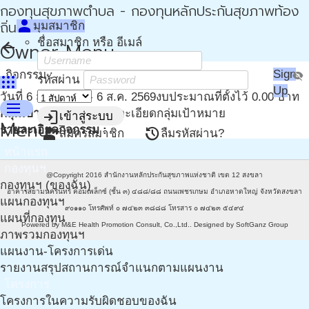
กองทุนสุขภาพตำบล - กองทุนหลักประกันสุขภาพท้อง
person
ถิ่น - กปท
มุมสมาชิก
ชื่อสมาชิก หรือ อีเมล์
arrow_back
Owner Menu
Sign
กิจกรรม :
visibility_off
apps
รหัสผ่าน
Up
วันที่ 6 ส.ค. 2569 - 6 ส.ค. 2569
งบประมาณที่ตั้งไว้ 0.00 บาท
menu
กลุ่มเป้าหมาย
0 คน
รายละเอียดกลุ่มเป้าหมาย
login
เข้าสู่ระบบ
Menu
รายละเอียดกิจกรรม :
person_add
restore
สมัครสมาชิก
ลืมรหัสผ่าน?
หน้าแรก
กองทุนฯ
@Copyright 2016
สำนักงานหลักประกันสุขภาพแห่งชาติ เขต 12 สงขลา
กองทุนฯ (ของฉัน)
อาคารสยามนครินทร์ คอมเพล็กซ์ (ชั้น ๓) ๔๘๘/๘๘ ถนนเพชรเกษม อำเภอหาดใหญ่ จังหวัดสงขลา
แผนกองทุนฯ
๙๐๑๑๐ โทรศัพท์ ๐ ๗๔๒๓ ๓๘๘๘ โทรสาร ๐ ๗๔๒๓ ๕๔๙๔
แผนที่กองทุน
Powered by
M&E Health Promotion Consult, Co.,Ltd.
. Designed by
SoftGanz Group
ภาพรวมกองทุนฯ
แผนงาน-โครงการเด่น
รายงานสรุปสถานการณ์จำแนกตามแผนงาน
โครงการ
โครงการในความรับผิดชอบของฉัน