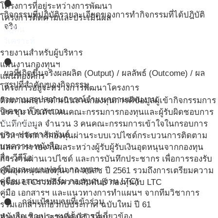
circle
โครงการที่อยู่ระหว่างการพัฒนา
กิจกรรมที่ปฎิบัติ
รายละเอียดของการทำกิจกรรมที่ได้ปฎิบัติ
โครงการติดตามและประเมินผล
จริง
ปฎิทิน
วิเคราะห์
รายงานสำหรับผู้บริหาร
circle
แผนงานกองทุนฯ
ผลที่เกิดขึ้นจริง
ผลผลิต (Output) / ผลลัพธ์ (Outcome) / ผล
แผนที่องค์กร
สรุปที่สำคัญของกิจกรรม
โครงการอยู่ระหว่างการพัฒนาโครงการ
รายงานสรุปสถานการณ์จำแนกตามแผนงาน
ติดตามผลการดำเนินงานกองทุนการคีข้อมูลผู้เข้ากิจกรรมการ
วิเคราะห์ ภาพรวม
ประชุม เป็นตัวแทนคณะกรรมการกองทุนและผู้รับผิดชอบการ
คลังข้อมูล
บันทึกข้อมูล จำนวน 3 คนคณะกรรมการเข้าใจในกรอบการ
ข่าว-ประชาสัมพันธ์
บริหารจัดการกองทุนผ่านระบบเวปไซด์กระบวนการติดตาม
บทความ-หนังสือ
และการรายงานผลระหว่างผู้รับผู้รับเงินอุดหนุนจากกองทุน
สื่อ-วีดีโอ
การงานผ่านเวปไซด์ และการบันทึกประชากร เพื่อการรองรับ
คู่มือและแบบฟอร์ม กองทุนฯ
เงินอุดหนุนกองทุนจาก สปสช ปี 2561 รวมถึงการเตรียมความ
คู่มือและแบบฟอร์ม กองทุนฯ (งาน LTC)
พร้อม LTCรวมถึงความสัมพันธ์ กองทุนกับ LTC
คู่มือ เอกสารฯ และแนวทางการทำแผนฯ จากทีมวิชาการ
กลุ่มเป้าหมายที่เข้าร่วม
circle
รวมเอกสารเกี่ยวกับประกาศ ฉบับใหม่ ปี 61
หนังสือเชิญประชุม/เอกสารที่เกี่ยวข้อง
จำนวน 3 คน จากที่ตั้งไว้ 3 คน