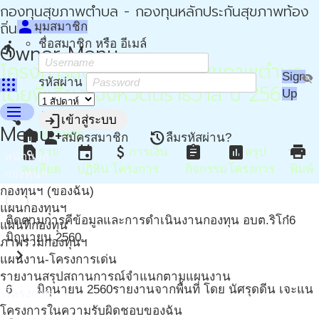
กองทุนสุขภาพตำบล - กองทุนหลักประกันสุขภาพท้อง
person
ถิ่น - กปท
มุมสมาชิก
ชื่อสมาชิก หรือ อีเมล์
directions_run
Owner Menu
โครงการสนับสนุนกองทุนสุขภาพตำบล
Sign
visibility_off
apps
รหัสผ่าน
โดยพี่เลี้ยง จังหวัดนราธิวาส ปี 2560
Up
menu
share
more_vert
login
เข้าสู่ระบบ
Menu
home
หน้าหลัก
person_add
restore
สมัครสมาชิก
ลืมรหัสผ่าน?
find_in_page
event
attach_money
assignment
assessment
print
ราย
การเงิน
สรุป
หน้าแรก
ละเอียด
ปฏิทิน
โครงการ
กิจกรรม
โครงการ
พิมพ์
กองทุนฯ
กองทุนฯ (ของฉัน)
แผนกองทุนฯ
ติดตามการคีข้อมูลและการดำเนินงานกองทุน อบต.ริโก๋
6
แผนที่กองทุน
มิถุนายน 2560
ภาพรวมกองทุนฯ
chevron_right
แผนงาน-โครงการเด่น
รายงานสรุปสถานการณ์จำแนกตามแผนงาน
6
มิถุนายน
2560
รายงานจากพื้นที่ โดย นัศรุดดีน เจะแน
โครงการ
โครงการในความรับผิดชอบของฉัน