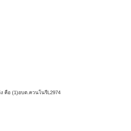
ง คือ (1)อบต.ควนโนรีL2974