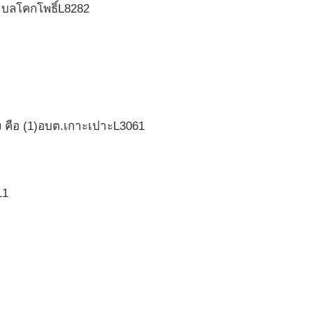
ำบลโคกโพธิ์L8282
 คือ (1)อบต.เกาะเปาะL3061
11