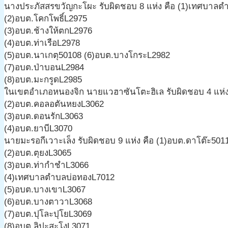
นางประภัสสรขวัญกะโผะ รับผิดชอบ 8 แห่ง คือ (1)เทศบาลต
(2)อบต.โคกโพธิ์L2975
(3)อบต.ช้างให้ตกL2976
(4)อบต.ท่าเรือL2978
(5)อบต.นาเกตุ50108 (6)อบต.บางโกระL2982
(7)อบต.ป่าบอนL2984
(8)อบต.มะกรูดL2985
ในเขตอำเภอหนองจิก นายแวฮาซันโตะฮิเล รับผิดชอบ 4 แห่ง
(2)อบต.คอลอตันหยงL3062
(3)อบต.ดอนรักL3063
(4)อบต.ยาบีL3070
นายมะรอกีเวาะเล็ง รับผิดชอบ 9 แห่ง คือ (1)อบต.ดาโต๊ะ501
(2)อบต.ตุยงL3065
(3)อบต.ท่ากำชำL3066
(4)เทศบาลตำบลบ่อทองL7012
(5)อบต.บางเขาL3067
(6)อบต.บางตาวาL3068
(7)อบต.ปุโละปุโยL3069
(8)อบต.ลิปะสะโงL3071