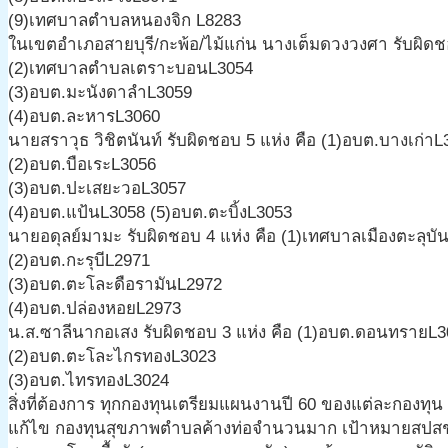
(9)เทศบาลตำบลหนองจิก L8283
ในเขตอำเภอสายบุรี/กะพ้อ/ไม้แก่น นางเต็มดวงวงศา รับผิดช
(2)เทศบาลตำบลเตราะบอนL3054
(3)อบต.มะนังดาลำL3059
(4)อบต.ละหารL3060
นายสราวุธ วิชิตนันท์ รับผิดชอบ 5 แห่ง คือ (1)อบต.บางเก่า
(2)อบต.บือเระL3056
(3)อบต.ปะเสยะวอL3057
(4)อบต.แป้นL3058 (5)อบต.ตะบิ้งL3053
นายอดุลย์มามะ รับผิดชอบ 4 แห่ง คือ (1)เทศบาลเมืองตะลุบั
(2)อบต.กะรุบีL2971
(3)อบต.ตะโละดือรามันL2972
(4)อบต.ปล่องหอยL2973
น.ส.ซาลีนากอเสง รับผิดชอบ 3 แห่ง คือ (1)อบต.ดอนทรายL
(2)อบต.ตะโละไกรทองL3023
(3)อบต.ไทรทองL3024
สิ่งที่ต้องการ ทุกกองทุนเตรียมแผนงานปี 60 ของแต่ละกองทุ
แก้ไข กองทุนสุขภาพตำบลค้างท่อจำนวนมาก เป้าหมายสปสช.เ