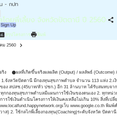
่น - กปท
ยพี่เลี้ยง จังหวัดปัตตานี ปี 2560
share
Sign Up
ssessment
print
สรุปโครงการ
พิมพ์
chevron_right
คม 2560
จริง
ผลที่เกิดขึ้นจริง
ผลผลิต (Output) / ผลลัพธ์ (Outcome)
circle
 1.จังหวัดปัตตานี มีกองทุนสุขภาพตำบล จำนวน 113 แห่ง 2.เ
โอนของ สปสช.(45บาท/หัว ปชก.) อีก 31 ล้านบาท ได้รับสมทบจา
ทุกกองทุนสุขภาพตำบลมีแผนการใช้เงินของตนเอง 2. ทุกหน่ว
ใช้เงินดำเนินโครงการให้เงินคงเหลือไม่เกิน 10% สิ่งที่เปลี่
tp://www.localfund.happynetwork.orgเว็บ www.google.co.th พ
าส) 2. ใช้กลไกพี่เลี้ยงกองทุน(Coaching)ระดับจังหวัด ปัตตานี 