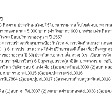
ปี
3.ติดตาม ประเมินผลโดยใช้โปรแกรมผ่านเว็บไซต์ งบประมาณ ค
ารกองทุนฯละ 5,000 บาท (ค่าวิทยากร 600 บาท/ชม.ค่าเดินท
าใจระเบียบบริหารกองทุน ฯ ปี 2557
ขภาวะ การสร้างเสริมสุขภาพป้องกันโรค 4. การจัดทำแผนงานกอง
. การประสานงาน-ให้คำปรึกษาของพี่เลี้ยง เรื่องที่จะพูดคุยก
งกองทุน ปี 60(ประภัสสร,อาแว,เต็มดวง) 3.ระเบียบการเงิน ป
สราวุฒิ,การียา) 6.ปัญหาอุปสรรค(แวอิยัส,ประสพพร,มะรอกี,อับด
ารีนา รับผิดชอบ 8 แห่ง คือ (1)อบต.กะมิยอL3009 (2)อบต.คล
บต.บาราเฮาะL3015 (8)อบต.ปะกาฮะรังL3016
ัตตานีL7884 (2)อบต.ปูยุดL3017 (3)เทศบาลตำบลรูสะมิแลL3018 
คือ (1)อบต.จะรังL3037 (2)เทศบาลตำบลตอหลังL3038 (3)อบต