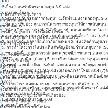
คน)
ปฎิทิน
พี่เลี้ยง 1 คน/รับผิดชอบกองทุน 3-9 แห่ง
วิเคราะห์
บทบาทพี่เลี้ยง
รายงานสำหรับผู้บริหาร
ทำงานร่วมกับกรรมการกองทุนฯ 1.จัดทำแผนงานกองทุน 3-5 
แผนงานกองทุนฯ
2.พัฒนา ปรับปรุง คุณภาพโครงการกองทุนฯให้การสนับสนุน 
แผนที่องค์กร
1.ใช้งบบริหารกองทุน ข้อ7(4) ในการทำแผนและพัฒนาโครงก
โครงการอยู่ระหว่างการพัฒนาโครงการ
แต่ละโครงการ เช่น งบวิทยากร ทักษะของพี่เลี้ยง 1. ความเข้
รายงานสรุปสถานการณ์จำแนกตามแผนงาน
2. การวินิจฉัยข้อหารือเกี่ยวกับกองทุนฯ 3. แนวคิดด้านสุ
วิเคราะห์ ภาพรวม
5. การทำโครงการในประเด็นสำคัญ(ปัจจัยกำหนดสุขภาพ :SDH) 6
คลังข้อมูล
บรรยายดังนี้ 1.สถานการณ์กองทุน(รอมซี,วรรณพร) 2.แผนงานขอ
ข่าว-ประชาสัมพันธ์
2557(อดุล,ซาลีนา,กัลยา) 5.การบริหารจัดการกองทุน(แวฮาซัน,
บทความ-หนังสือ
ในเขตอำเภอเมืองปัตตานีกับอำเภอแม่ลาน นายอับดุลกอเดร์ก
สื่อ-วีดีโอ
โละL3012 (5)อบต.บานาL3013 (6)อบต.บาราโหมL3014 (7)อ
คู่มือและแบบฟอร์ม กองทุนฯ
นางกัลยาเอี่ยวสกุล รับผิดชอบ 6 แห่ง คือ (1)เทศบาลเมืองป
คู่มือและแบบฟอร์ม กองทุนฯ (งาน LTC)
L3021
คู่มือ เอกสารฯ และแนวทางการทำแผนฯ จากทีมวิชาการ
ในเชตอำเภอยะหริ่งนางวรรณพรบัวสุวรรณรับผิดชอบ 9 แห่ง
รวมเอกสารเกี่ยวกับประกาศ ฉบับใหม่ ปี 61
(4)อบต.ตาลีอายร์ L3043
หนังสือเชิญประชุม/เอกสารที่เกี่ยวข้อง
(5)เทศบาลตำบลบางปูL7008
ประกาศ คำสั่งและระเบียบ
(6)อบต.ปิยามุมังL3045
ตัวอย่างโครงการ จาก สปสช.