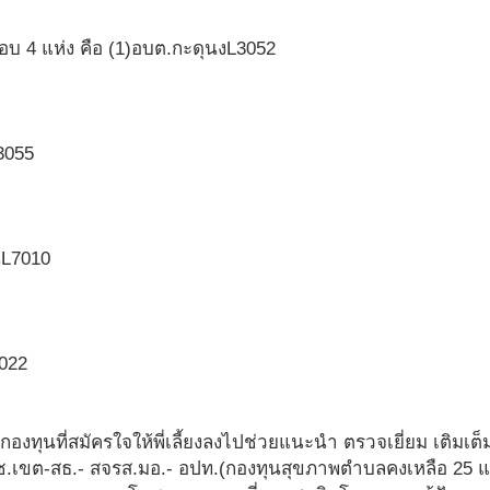
อบ 4 แห่ง คือ (1)อบต.กะดุนงL3052
L3055
นL7010
3022
น กองทุนที่สมัครใจให้พี่เลี้ยงลงไปช่วยแนะนำ ตรวจเยี่ยม เต
ขต-สธ.- สจรส.มอ.- อปท.(กองทุนสุขภาพตำบลคงเหลือ 25 แห่ง