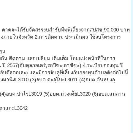
าดจะได้รับจัดสรรงบสำรับทีมพี่เลี้ยงจากสปสช.90,000 บาท
างภายในจังหวัด 2.การติดตาม ประเมินผล ใช้งบโครงการ
ทุน
ัน ติดตาม แลกเปลี่ยน เติมเต็ม โดยแบ่งหน้าที่ในการ
ี 2557(อับดุลกอเดร์,รอปีซะ,อาซีซะ) 4.ระเบียบกองทุน ปี
ึลตอเละ) และมีการจับคู่พี่เลี้ยงกับกองทุนตำบลดังต่อไปนี้
องมานิงL3010 (3)อบต.ตะลุโบะL3011 (4)อบต.ตันหยงลุ
(4)อบต.ป่าไร่L3019 (5)อบต.ม่วงเตี้ยL3020 (6)อบต.แม่ลาน
.ตาแกะL3042