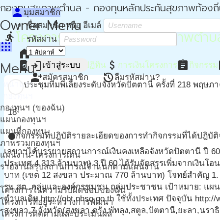
กองทุนสุขภาพตำบล - กองทุนหลักประกันสุขภาพท้องถิ
person
มุมสมาชิก
Owner Menu
ชื่อสมาชิก หรือ อีเมล์
โครงการสนับสนุนกองทุนสุขภาพตำบลโด
directions_run
รหัสผ่าน
apps
home
หน้าหลัก
Menu
find_in_page
event
attach_money
assignment
a
login
รายละเอียด
ปฏิทิน
การเงินโครงการ
กิจกรรม
เข้าสู่ระบบ
person_add
restore
สมัครสมาชิก
ลืมรหัสผ่าน?
หน้าแรก
ประชุมทีมพี่เลี้ยงระดับจังหวัดปัตตานี ครั้งที่ 2
18 พฤษภา
กองทุนฯ
กองทุนฯ (ของฉัน)
18
แผนกองทุนฯ
แผนที่กองทุน
กิจกรรมที่ปฎิบัติ
รายละเอียดของการทำกิจกรรมที่ได้ปฎิบัติ
circle
ภาพรวมกองทุนฯ
เลขาฯได้บรรยายสถานการณ์เงินคงเหลือจังหวัดปัตตานี ปี 60
แผนงาน-โครงการเด่น
ประเทศ 4,313 ล้านบาท) 3.ปี 60 ได้รับจัดสรรเพิ่มจากเงิน
รายงานสรุปสถานการณ์จำแนกตามแผนงาน
บาท (เขต 12 สงขลา ประมาณ 770 ล้านบาท) โจทย์สำคัญ 1. 
โครงการ
รพ.สต. กลุ่มและองค์กรชุมชน กลุ่มประชาชน เป้าหมาย: แผนการ
โครงการในความรับผิดชอบของฉัน
ตำบลเดิม http://obt.nhso.go.th ใช้ทั้งประเทศ ปัจจุบัน ht
โครงการที่อยู่ระหว่างการพัฒนา
สงขลา 7 จังหวัด(สงขลา,ตรัง,พัทลุง,สตูล,ปัตตานี,ยะลา,นราธิว
โครงการติดตามและประเมินผล