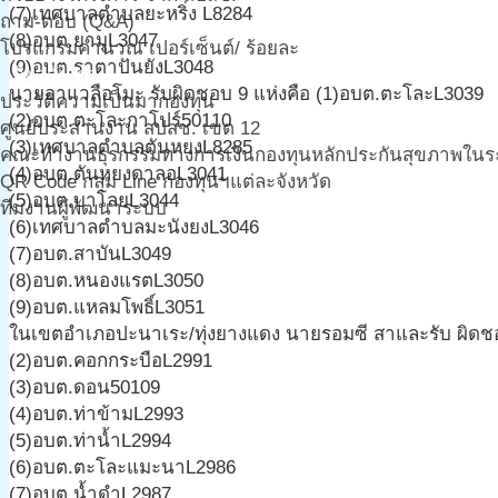
(7)เทศบาลตำบลยะหริ่ง L8284
ถาม-ตอบ (Q&A)
(8)อบต.ยามูL3047
โปรแกรมคำนวณ เปอร์เซ็นต์/ ร้อยละ
(9)อบต.ราตาปันยังL3048
เกี่ยวกับเรา
นายอาแวลือโมะ รับผิดชอบ 9 แห่งคือ (1)อบต.ตะโละL3039
ประวัติความเป็นมากองทุน
(2)อบต.ตะโละกาโปร์50110
ศูนย์ประสานงาน สปสช. เขต 12
(3)เทศบาลตำบลตันหยงL8285
คณะทำงานธุรกรรมทางการเงินกองทุนหลักประกันสุขภาพในระดั
(4)อบต.ตันหยงดาลอL3041
QR Code กลุ่ม Line กองทุนฯแต่ละจังหวัด
(5)อบต.บาโลยL3044
ทีมงานผู้พัฒนาระบบ
(6)เทศบาลตำบลมะนังยงL3046
(7)อบต.สาบันL3049
(8)อบต.หนองแรตL3050
(9)อบต.แหลมโพธิ์L3051
ในเขตอำเภอปะนาเระ/ทุ่งยางแดง นายรอมซี สาและรับ ผิดชอ
(2)อบต.คอกกระบือL2991
(3)อบต.ดอน50109
(4)อบต.ท่าข้ามL2993
(5)อบต.ท่าน้ำL2994
(6)อบต.ตะโละแมะนาL2986
(7)อบต.น้ำดำL2987