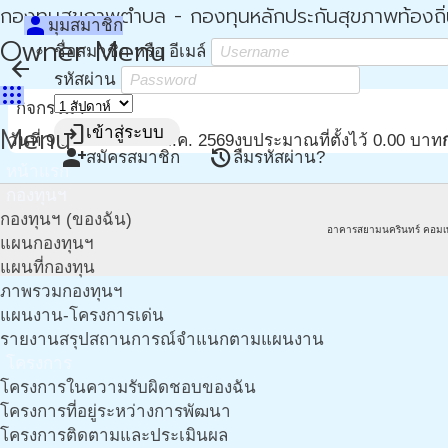
กองทุนสุขภาพตำบล - กองทุนหลักประกันสุขภาพท้องถิ
person
มุมสมาชิก
Owner Menu
ชื่อสมาชิก หรือ อีเมล์
arrow_back
รหัสผ่าน
apps
กิจกรรม :
Menu
login
เข้าสู่ระบบ
วันที่ 9 ส.ค. 2569 - 9 ส.ค. 2569
งบประมาณที่ตั้งไว้ 0.00 บาท
person_add
restore
สมัครสมาชิก
ลืมรหัสผ่าน?
หน้าแรก
กองทุนฯ
กองทุนฯ (ของฉัน)
อาคารสยามนครินทร์ คอมเ
แผนกองทุนฯ
แผนที่กองทุน
ภาพรวมกองทุนฯ
แผนงาน-โครงการเด่น
รายงานสรุปสถานการณ์จำแนกตามแผนงาน
โครงการ
โครงการในความรับผิดชอบของฉัน
โครงการที่อยู่ระหว่างการพัฒนา
โครงการติดตามและประเมินผล