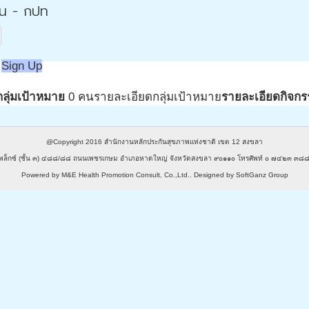
่น - กปท
Sign Up
กลุ่มเป้าหมาย
0 คน
รายละเอียดกลุ่มเป้าหมาย
รายละเอียดกิจกร
@Copyright 2016
สำนักงานหลักประกันสุขภาพแห่งชาติ เขต 12 สงขลา
พล็กซ์ (ชั้น ๓) ๔๘๘/๘๘ ถนนเพชรเกษม อำเภอหาดใหญ่ จังหวัดสงขลา ๙๐๑๑๐ โทรศัพท์ ๐ ๗๔๒๓ 
Powered by
M&E Health Promotion Consult, Co.,Ltd.
. Designed by
SoftGanz Group