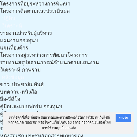
โครงการที่อยู่ระหว่างการพัฒนา
โครงการติดตามและประเมินผล
ปฎิทิน
วิเคราะห์
รายงานสำหรับผู้บริหาร
แผนงานกองทุนฯ
แผนที่องค์กร
โครงการอยู่ระหว่างการพัฒนาโครงการ
รายงานสรุปสถานการณ์จำแนกตามแผนงาน
วิเคราะห์ ภาพรวม
คลังข้อมูล
ข่าว-ประชาสัมพันธ์
บทความ-หนังสือ
สื่อ-วีดีโอ
คู่มือและแบบฟอร์ม กองทุนฯ
คู่มือและแบบฟอร์ม กองทุนฯ (งาน LTC)
เราใช้คุกกี้เพื่อเพิ่มประสบการณ์และความพึงพอใจในการใช้งานเว็บไซต์
ยอมรับ
คู่มือ เอกสารฯ และแนวทางการทำแผนฯ จากทีมวิชาการ
หากคุณกด "ยอมรับ" หรือใช้งานเว็บไซต์ของเราต่อ ถือว่าคุณยินยอมให้มี
รวมเอกสารเกี่ยวกับประกาศ ฉบับใหม่ ปี 61
การใช้งานคุกกี้
อ่านต่อ
หนังสือเชิญประชุม/เอกสารที่เกี่ยวข้อง