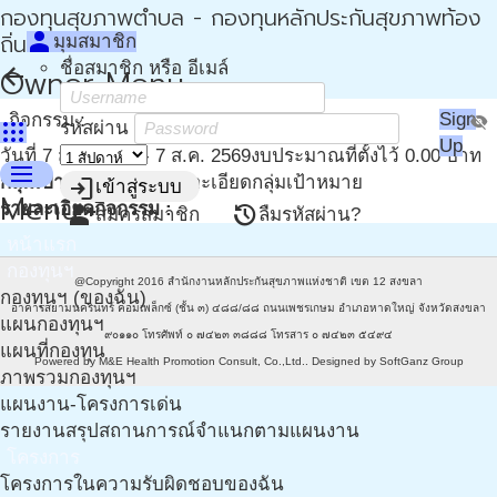
กองทุนสุขภาพตำบล - กองทุนหลักประกันสุขภาพท้อง
person
ถิ่น - กปท
มุมสมาชิก
ชื่อสมาชิก หรือ อีเมล์
arrow_back
Owner Menu
Sign
กิจกรรม :
visibility_off
apps
รหัสผ่าน
Up
วันที่ 7 ส.ค. 2569 - 7 ส.ค. 2569
งบประมาณที่ตั้งไว้ 0.00 บาท
menu
กลุ่มเป้าหมาย
0 คน
รายละเอียดกลุ่มเป้าหมาย
login
เข้าสู่ระบบ
Menu
รายละเอียดกิจกรรม :
person_add
restore
สมัครสมาชิก
ลืมรหัสผ่าน?
หน้าแรก
กองทุนฯ
@Copyright 2016
สำนักงานหลักประกันสุขภาพแห่งชาติ เขต 12 สงขลา
กองทุนฯ (ของฉัน)
อาคารสยามนครินทร์ คอมเพล็กซ์ (ชั้น ๓) ๔๘๘/๘๘ ถนนเพชรเกษม อำเภอหาดใหญ่ จังหวัดสงขลา
แผนกองทุนฯ
๙๐๑๑๐ โทรศัพท์ ๐ ๗๔๒๓ ๓๘๘๘ โทรสาร ๐ ๗๔๒๓ ๕๔๙๔
แผนที่กองทุน
Powered by
M&E Health Promotion Consult, Co.,Ltd.
. Designed by
SoftGanz Group
ภาพรวมกองทุนฯ
แผนงาน-โครงการเด่น
รายงานสรุปสถานการณ์จำแนกตามแผนงาน
โครงการ
โครงการในความรับผิดชอบของฉัน