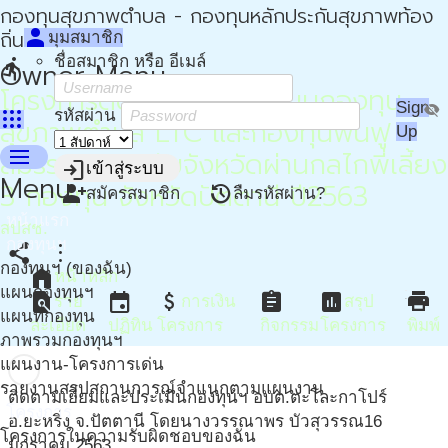
กองทุนสุขภาพตำบล - กองทุนหลักประกันสุขภาพท้อง
person
ถิ่น - กปท
มุมสมาชิก
ชื่อสมาชิก หรือ อีเมล์
directions_run
Owner Menu
โครงการติดตามและสนับสนุนกองทุน
Sign
visibility_off
apps
รหัสผ่าน
สุขภาพตำบล LTC และกองทุนฟื้นฟู
Up
menu
สมรรถภาพระดับจังหวัดผ่านกลไกพี่เลี้ยง
login
เข้าสู่ระบบ
Menu
3 กองทุน จังหวัดปัตตานี ปี2563
person_add
restore
สมัครสมาชิก
ลืมรหัสผ่าน?
หน้าแรก
สปสช.
กองทุนฯ
share
more_vert
กองทุนฯ (ของฉัน)
home
หน้าหลัก
แผนกองทุนฯ
find_in_page
event
attach_money
assignment
assessment
print
ราย
การเงิน
สรุป
แผนที่กองทุน
ละเอียด
ปฏิทิน
โครงการ
กิจกรรม
โครงการ
พิมพ์
ภาพรวมกองทุนฯ
แผนงาน-โครงการเด่น
รายงานสรุปสถานการณ์จำแนกตามแผนงาน
ติดตามเยี่ยมและประเมินกองทุนฯ อบต.ตะโละกาโปร์
โครงการ
อ.ยะหริ่ง จ.ปัตตานี โดยนางวรรณาพร บัวสุวรรณ
16
โครงการในความรับผิดชอบของฉัน
มกราคม 2563