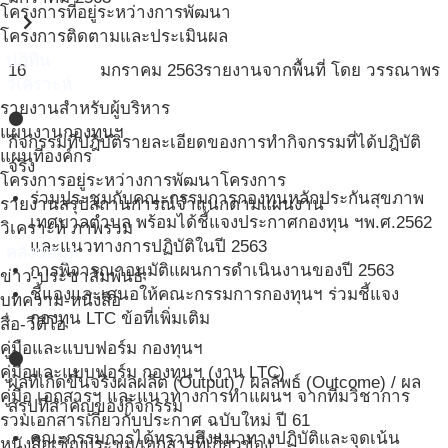
โครงการที่อยู่ระหว่างการพัฒนา
chevron_right
โครงการติดตามและประเมินผล
ปฎิทิน
16
มกราคม
2563
รายงานจากพื้นที่ โดย วรรณาพร
วิเคราะห์
รายงานสำหรับผู้บริหาร
circle
แผนงานกองทุนฯ
กิจกรรมที่ปฎิบัติ
รายละเอียดของการทำกิจกรรมที่ได้ปฎิบัติ
แผนที่องค์กร
จริง
โครงการอยู่ระหว่างการพัฒนาโครงการ
ร่วมประชุมกับคณะกรรมการกองทุนหลักประกันสุขภาพ
รายงานสรุปสถานการณ์จำแนกตามแผนงาน
เทศบาลตำบล พร้อมได้ชี้แจงประกาศกองทุน ฯพ.ศ.2562
วิเคราะห์ ภาพรวม
และแนวทางการปฏิบัติในปี 2563
คลังข้อมูล
การพิจารณาอนุมัติแผนการดำเนินงานของปี 2563
ข่าว-ประชาสัมพันธ์
ชี้แจงและเสนอให้คณะกรรมการกองทุนฯ ร่วมชี้แจง
บทความ-หนังสือ
กองทุน LTC ข้อที่เพิ่มเติม
สื่อ-วีดีโอ
คู่มือและแบบฟอร์ม กองทุนฯ
circle
คู่มือและแบบฟอร์ม กองทุนฯ (งาน LTC)
ผลที่เกิดขึ้นจริง
ผลผลิต (Output) / ผลลัพธ์ (Outcome) / ผล
คู่มือ เอกสารฯ และแนวทางการทำแผนฯ จากทีมวิชาการ
สรุปที่สำคัญของกิจกรรม
รวมเอกสารเกี่ยวกับประกาศ ฉบับใหม่ ปี 61
คณะกรรมการได้ทราบถึงแนวทางปฏิบัติและจุดเน้น
หนังสือเชิญประชุม/เอกสารที่เกี่ยวข้อง