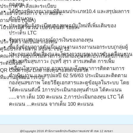
กองทุน
ประกาศ คำสั่งและระเบียบ
ได้มีการพิจารณาอนุมัติแผนประเภท10.4 และสรุปผลการ
ตัวอย่างโครงการ จาก สปสช.
ดำเนินงาน
ถาม-ตอบ (Q&A)
ประชุมชีแจ้งระเบียบกองทุนฉบับใหม่ที่เพิ่มเติมของ
โปรแกรมคำนวณ เปอร์เซ็นต์/ ร้อยละ
ประเด็น LTC
เกี่ยวกับเรา
รับทราบสถานการณ์การเงินของกองทุน
ประวัติความเป็นมากองทุน
ชี้แจ้งข้อมูลการดำเนินงานงานแรงงานนอกระบบ(กลุ่มผู้
ศูนย์ประสานงาน สปสช. เขต 12
ประกอบอาชีพเสี่ยง)และโครงการบูรณาการขับเคลื่อนงาน
คณะทำงานธุรกรรมทางการเงินกองทุนหลักประกันสุขภาพใน
สร้างเสริมสุขภาวะ (บุหรี่ สุรา สารเสพติด การเพิ่ม
ระดับพื้นที่
เคลื่อนไหวทางกาย อาหารและโภชนาการติดตามการ
QR Code กลุ่ม Line กองทุนฯแต่ละจังหวัด
ดำเนินงาน และสรุปผลปี 62 5/6/63 ประเมินและติดตาม
ทีมงานผู้พัฒนาระบบ
กองทุนสขภาพ โดยวิธีดูเอกสารและดูข้อมูลในระบบ โดย
ได้คะแนนดังนี้ 1การประเมินกองทุนตำบล ได้คะแนน
.....จาก เต็ม 100 คะแนน 2.การปะเมิมกองทุน LTC ได้
คะแนน ...คะแนน จากเด็ม 100 คะแนน
@Copyright 2016
สำนักงานหลักประกันสุขภาพแห่งชาติ เขต 12 สงขลา