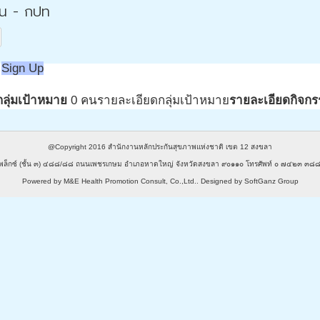
่น - กปท
Sign Up
กลุ่มเป้าหมาย
0 คน
รายละเอียดกลุ่มเป้าหมาย
รายละเอียดกิจกร
@Copyright 2016
สำนักงานหลักประกันสุขภาพแห่งชาติ เขต 12 สงขลา
พล็กซ์ (ชั้น ๓) ๔๘๘/๘๘ ถนนเพชรเกษม อำเภอหาดใหญ่ จังหวัดสงขลา ๙๐๑๑๐ โทรศัพท์ ๐ ๗๔๒๓ 
Powered by
M&E Health Promotion Consult, Co.,Ltd.
. Designed by
SoftGanz Group