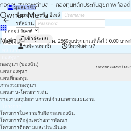
กองทุนสุขภาพตำบล - กองทุนหลักประกันสุขภาพท้องถิ
person
มุมสมาชิก
Owner Menu
ชื่อสมาชิก หรือ อีเมล์
arrow_back
รหัสผ่าน
apps
กิจกรรม :
Menu
login
เข้าสู่ระบบ
วันที่ 7 ส.ค. 2569 - 7 ส.ค. 2569
งบประมาณที่ตั้งไว้ 0.00 บาท
person_add
restore
สมัครสมาชิก
ลืมรหัสผ่าน?
หน้าแรก
กองทุนฯ
กองทุนฯ (ของฉัน)
อาคารสยามนครินทร์ คอมเ
แผนกองทุนฯ
แผนที่กองทุน
ภาพรวมกองทุนฯ
แผนงาน-โครงการเด่น
รายงานสรุปสถานการณ์จำแนกตามแผนงาน
โครงการ
โครงการในความรับผิดชอบของฉัน
โครงการที่อยู่ระหว่างการพัฒนา
โครงการติดตามและประเมินผล