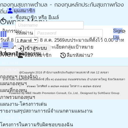
กองทุนสุขภาพตำบล - กองทุนหลักประกันสุขภาพท้อง
person
ถิ่น - กปท
มุมสมาชิก
ชื่อสมาชิก หรือ อีเมล์
arrow_back
Owner Menu
Sign
กิจกรรม :
visibility_off
apps
รหัสผ่าน
Up
วันที่ 8 ส.ค. 2569 - 8 ส.ค. 2569
งบประมาณที่ตั้งไว้ 0.00 บาท
menu
กลุ่มเป้าหมาย
0 คน
รายละเอียดกลุ่มเป้าหมาย
login
เข้าสู่ระบบ
Menu
รายละเอียดกิจกรรม :
person_add
restore
สมัครสมาชิก
ลืมรหัสผ่าน?
หน้าแรก
กองทุนฯ
@Copyright 2016
สำนักงานหลักประกันสุขภาพแห่งชาติ เขต 12 สงขลา
กองทุนฯ (ของฉัน)
อาคารสยามนครินทร์ คอมเพล็กซ์ (ชั้น ๓) ๔๘๘/๘๘ ถนนเพชรเกษม อำเภอหาดใหญ่ จังหวัดสงขลา
แผนกองทุนฯ
๙๐๑๑๐ โทรศัพท์ ๐ ๗๔๒๓ ๓๘๘๘ โทรสาร ๐ ๗๔๒๓ ๕๔๙๔
แผนที่กองทุน
Powered by
M&E Health Promotion Consult, Co.,Ltd.
. Designed by
SoftGanz Group
ภาพรวมกองทุนฯ
แผนงาน-โครงการเด่น
รายงานสรุปสถานการณ์จำแนกตามแผนงาน
โครงการ
โครงการในความรับผิดชอบของฉัน