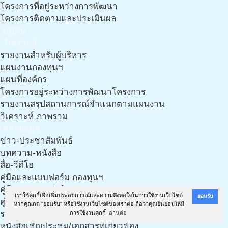
โครงการที่อยู่ระหว่างการพัฒนา
โครงการติดตามและประเมินผล
ปฎิทิน
วิเคราะห์
รายงานสำหรับผู้บริหาร
แผนงานกองทุนฯ
แผนที่องค์กร
โครงการอยู่ระหว่างการพัฒนาโครงการ
รายงานสรุปสถานการณ์จำแนกตามแผนงาน
วิเคราะห์ ภาพรวม
คลังข้อมูล
ข่าว-ประชาสัมพันธ์
บทความ-หนังสือ
สื่อ-วีดีโอ
คู่มือและแบบฟอร์ม กองทุนฯ
คู่มือและแบบฟอร์ม กองทุนฯ (งาน LTC)
เราใช้คุกกี้เพื่อเพิ่มประสบการณ์และความพึงพอใจในการใช้งานเว็บไซต์
ยอมรับ
คู่มือ เอกสารฯ และแนวทางการทำแผนฯ จากทีมวิชาการ
หากคุณกด "ยอมรับ" หรือใช้งานเว็บไซต์ของเราต่อ ถือว่าคุณยินยอมให้มี
รวมเอกสารเกี่ยวกับประกาศ ฉบับใหม่ ปี 61
การใช้งานคุกกี้
อ่านต่อ
หนังสือเชิญประชุม/เอกสารที่เกี่ยวข้อง