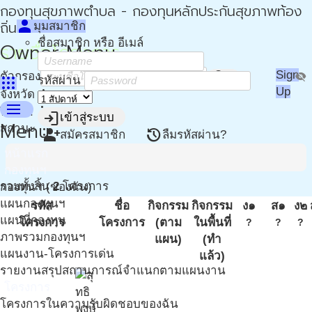
กองทุนสุขภาพตำบล - กองทุนหลักประกันสุขภาพท้อง
person
ถิ่น - กปท
มุมสมาชิก
ชื่อสมาชิก หรือ อีเมล์
Owner Menu
รายชื่อโครงการ
search
Sign
ตัวกรอง
visibility_off
apps
รหัสผ่าน
Up
more_vert
จังหวัด
menu
more_vert
ปี พ.ศ.
login
เข้าสู่ระบบ
Menu
more_vert
สถานะ
person_add
restore
สมัครสมาชิก
ลืมรหัสผ่าน?
หน้าแรก
กองทุนฯ
รวมทั้งสิ้น
2
โครงการ
กองทุนฯ (ของฉัน)
แผนกองทุนฯ
รหัส
ชื่อ
กิจกรรม
กิจกรรม
ง๑
ส๑
ง๒
แผนที่กองทุน
โครงการ
โครงการ
(ตาม
ในพื้นที่
?
?
?
ภาพรวมกองทุนฯ
แผน)
(ทำ
แผนงาน-โครงการเด่น
แล้ว)
รายงานสรุปสถานการณ์จำแนกตามแผนงาน
โครงการ
โครงการในความรับผิดชอบของฉัน