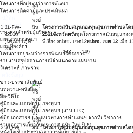
โครงการที่อยู่ระหว่างการพัฒนา
โครงการติดตามและประเมินผล
ปฎิทิน
วิเคราะห์
1
61-FW-
โครงการสนับสนุนกองทุนสุขภาพตำบลโดยพี่
รายงานสำหรับผู้บริหาร
92000
2561จังหวัดตรัง
ชุดโครงการสนับสนุนกอง
แผนงานกองทุนฯ
(โครงการ)
ปี
พี่เลี้ยง สปสช. เขต12
สปสช. เขต 12
เมื่อ 
แผนที่องค์กร
2561
148
149
#1
#1
โครงการอยู่ระหว่างการพัฒนาโครงการ
รายงานสรุปสถานการณ์จำแนกตามแผนงาน
#2
#2
วิเคราะห์ ภาพรวม
#3
คลังข้อมูล
ข่าว-ประชาสัมพันธ์
บทความ-หนังสือ
สื่อ-วีดีโอ
คู่มือและแบบฟอร์ม กองทุนฯ
คู่มือและแบบฟอร์ม กองทุนฯ (งาน LTC)
คู่มือ เอกสารฯ และแนวทางการทำแผนฯ จากทีมวิชาการ
รวมเอกสารเกี่ยวกับประกาศ ฉบับใหม่ ปี 61
2
60-FW-
โครงการสนับสนุนกองทุนสุขภาพตำบลโดยพี่เล
หนังสือเชิญประชุม/เอกสารที่เกี่ยวข้อง