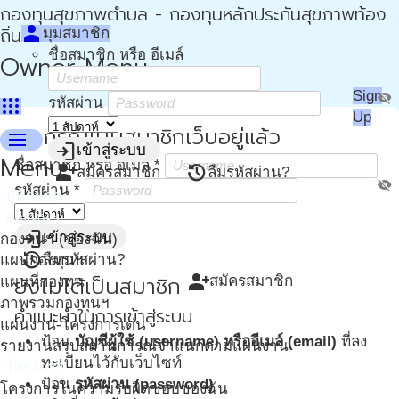
กองทุนสุขภาพตำบล - กองทุนหลักประกันสุขภาพท้อง
person
ถิ่น - กปท
มุมสมาชิก
ชื่อสมาชิก หรือ อีเมล์
Owner Menu
Sign
visibility_off
apps
รหัสผ่าน
Up
กรณีเป็นสมาชิกเว็บอยู่แล้ว
login
menu
login
เข้าสู่ระบบ
Menu
ชื่อสมาชิก หรือ อีเมล์
*
person_add
restore
สมัครสมาชิก
ลืมรหัสผ่าน?
visibility_off
รหัสผ่าน
*
หน้าแรก
กองทุนฯ
login
เข้าสู่ระบบ
กองทุนฯ (ของฉัน)
restore
ลืมรหัสผ่าน?
แผนกองทุนฯ
person_add
ยังไม่ได้เป็นสมาชิก
สมัครสมาชิก
แผนที่กองทุน
ภาพรวมกองทุนฯ
คำแนะนำในการเข้าสู่ระบบ
แผนงาน-โครงการเด่น
ป้อน
บัญชีผู้ใช้ (username) หรืออีเมล์ (email)
ที่ลง
รายงานสรุปสถานการณ์จำแนกตามแผนงาน
ทะเบียนไว้กับเว็บไซท์
โครงการ
ป้อน
รหัสผ่าน (password)
โครงการในความรับผิดชอบของฉัน