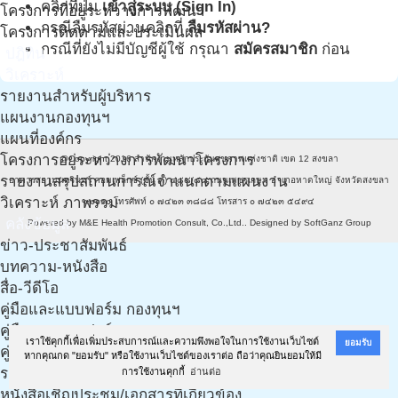
คลิกที่ปุ่ม
เข้าสู่ระบบ (Sign In)
โครงการที่อยู่ระหว่างการพัฒนา
กรณีลืมรหัสผ่านคลิกที่
ลืมรหัสผ่าน?
โครงการติดตามและประเมินผล
กรณีที่ยังไม่มีบัญชีผู้ใช้ กรุณา
สมัครสมาชิก
ก่อน
ปฎิทิน
วิเคราะห์
รายงานสำหรับผู้บริหาร
แผนงานกองทุนฯ
แผนที่องค์กร
โครงการอยู่ระหว่างการพัฒนาโครงการ
@Copyright 2016
สำนักงานหลักประกันสุขภาพแห่งชาติ เขต 12 สงขลา
รายงานสรุปสถานการณ์จำแนกตามแผนงาน
อาคารสยามนครินทร์ คอมเพล็กซ์ (ชั้น ๓) ๔๘๘/๘๘ ถนนเพชรเกษม อำเภอหาดใหญ่ จังหวัดสงขลา
วิเคราะห์ ภาพรวม
๙๐๑๑๐ โทรศัพท์ ๐ ๗๔๒๓ ๓๘๘๘ โทรสาร ๐ ๗๔๒๓ ๕๔๙๔
คลังข้อมูล
Powered by
M&E Health Promotion Consult, Co.,Ltd.
. Designed by
SoftGanz Group
ข่าว-ประชาสัมพันธ์
บทความ-หนังสือ
สื่อ-วีดีโอ
คู่มือและแบบฟอร์ม กองทุนฯ
คู่มือและแบบฟอร์ม กองทุนฯ (งาน LTC)
เราใช้คุกกี้เพื่อเพิ่มประสบการณ์และความพึงพอใจในการใช้งานเว็บไซต์
ยอมรับ
คู่มือ เอกสารฯ และแนวทางการทำแผนฯ จากทีมวิชาการ
หากคุณกด "ยอมรับ" หรือใช้งานเว็บไซต์ของเราต่อ ถือว่าคุณยินยอมให้มี
รวมเอกสารเกี่ยวกับประกาศ ฉบับใหม่ ปี 61
การใช้งานคุกกี้
อ่านต่อ
หนังสือเชิญประชุม/เอกสารที่เกี่ยวข้อง