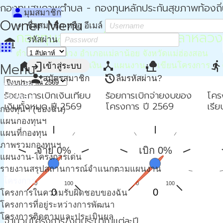
กองทุนสุขภาพตำบล - กองทุนหลักประกันสุขภาพท้องถิ
person
มุมสมาชิก
Owner Menu
ชื่อสมาชิก หรือ อีเมล์
กองทุนสุขภาพตำบล อบต.แม่ลาหลวง
รหัสผ่าน
account_balance
apps
ตำบลแม่ลาหลวง อำเภอแม่ลาน้อย จังหวัดแม่ฮ่องสอน
home
attach_money
device_hub
nature_people
directions_run
Menu
login
หน้าหลัก
การเงิน
แผนงาน
เขียนโครงการ
เข้าสู่ระบบ
person_add
restore
สมัครสมาชิก
ลืมรหัสผ่าน?
หน้าแรก
ร้อยละการเบิกเงินเทียบ
ร้อยการเบิกจ่ายงบของ
โคร
กองทุนฯ
เงินทั้งหมด ปี 2569
โครงการ ปี 2569
เรี
กองทุนฯ (ของฉัน)
แผนกองทุนฯ
แผนที่กองทุน
ภาพรวมกองทุนฯ
จ่าย 0%
เบิก 0%
แผนงาน-โครงการเด่น
รายงานสรุปสถานการณ์จำแนกตามแผนงาน
โครงการ
0
100
0
100
0
0
โครงการในความรับผิดชอบของฉัน
โครงการที่อยู่ระหว่างการพัฒนา
โครงการติดตามและประเมินผล
จำนวนโครงการ/งบประมาณแต่ละปี