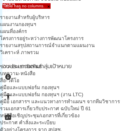
ปฎิทิน
Table has no columns.
×
วิเคราะห์
รายงานสำหรับผู้บริหาร
แผนงานกองทุนฯ
แผนที่องค์กร
โครงการอยู่ระหว่างการพัฒนาโครงการ
รายงานสรุปสถานการณ์จำแนกตามแผนงาน
วิเคราะห์ ภาพรวม
คลังข้อมูล
งบประมาณตามกลุ่มเป้าหมาย
ข่าว-ประชาสัมพันธ์
บทความ-หนังสือ
child_care
สื่อ-วีดีโอ
คู่มือและแบบฟอร์ม กองทุนฯ
คู่มือและแบบฟอร์ม กองทุนฯ (งาน LTC)
accessibility_new
คู่มือ เอกสารฯ และแนวทางการทำแผนฯ จากทีมวิชาการ
รวมเอกสารเกี่ยวกับประกาศ ฉบับใหม่ ปี 61
badge
หนังสือเชิญประชุม/เอกสารที่เกี่ยวข้อง
ประกาศ คำสั่งและระเบียบ
ตัวอย่างโครงการ จาก สปสช.