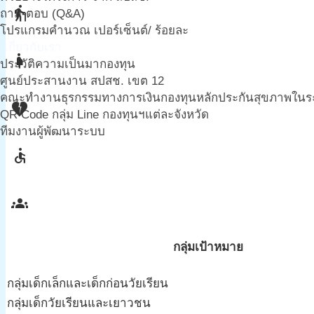
elderly
ถาม-ตอบ (Q&A)
โปรแกรมคำนวณ เปอร์เซ็นต์/ ร้อยละ
เกี่ยวกับเรา
pregnant_woman
ประวัติความเป็นมากองทุน
ศูนย์ประสานงาน สปสช. เขต 12
คณะทำงานธุรกรรมทางการเงินกองทุนหลักประกันสุขภาพในระดั
heart_broken
QR Code กลุ่ม Line กองทุนฯแต่ละจังหวัด
ทีมงานผู้พัฒนาระบบ
accessible
groups
กลุ่มเป้าหมาย
กลุ่มเด็กเล็กและเด็กก่อนวัยเรียน
กลุ่มเด็กวัยเรียนและเยาวชน