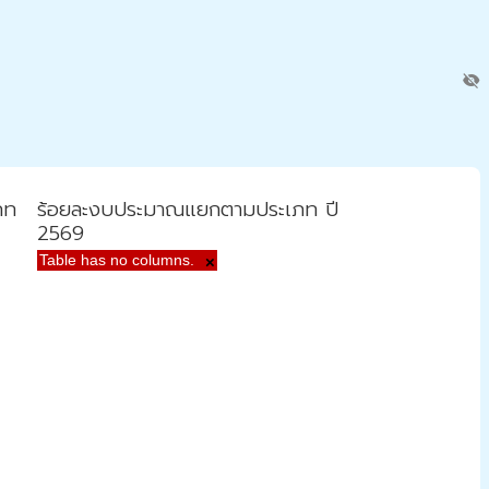
visibility_off
ภท
ร้อยละงบประมาณแยกตามประเภท ปี
2569
Table has no columns.
×