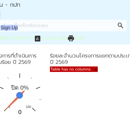
่น - กปท
search
Sign Up
assessment
print
ติดตามโครงการ
แบบประเมิน
พิมพ์
งการที่ดำเนินการ
ร้อยละจำนวนโครงการแยกตามประเ
ยบร้อย ปี 2569
ปี 2569
Table has no columns.
×
ปิด 0%
0
100
0