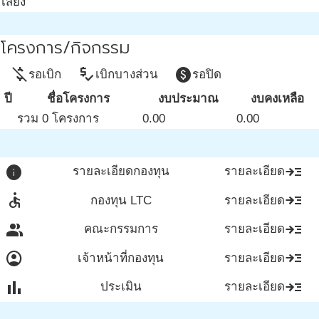
เสี่ยง
โครงการ/กิจกรรม
money_off
price_check
paid
รอเบิก
เบิกบางส่วน
รอปิด
ปี
ชื่อโครงการ
งบประมาณ
งบคงเหลือ
รวม 0 โครงการ
0.00
0.00
info
read_more
รายละเอียดกองทุน
รายละเอียด
accessible
read_more
กองทุน LTC
รายละเอียด
group
read_more
คณะกรรมการ
รายละเอียด
account_circle
read_more
เจ้าหน้าที่กองทุน
รายละเอียด
bar_chart
read_more
ประเมิน
รายละเอียด