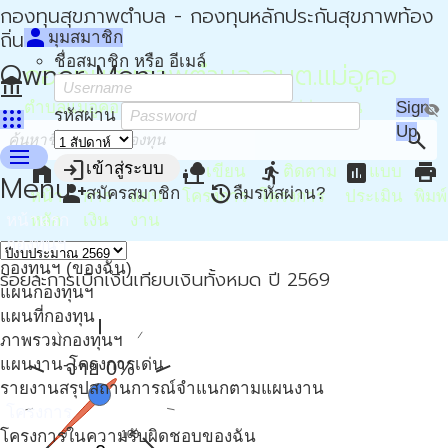
กองทุนสุขภาพตำบล - กองทุนหลักประกันสุขภาพท้อง
person
ถิ่น - กปท
มุมสมาชิก
ชื่อสมาชิก หรือ อีเมล์
Owner Menu
กองทุนสุขภาพตำบล อบต.แม่อูคอ
account_balance
ตำบลแม่อูคอ อำเภอขุนยวม จังหวัดแม่ฮ่องสอน
Sign
visibility_off
apps
รหัสผ่าน
Up
search
menu
login
home
attach_money
device_hub
nature_people
directions_run
assessment
print
เข้าสู่ระบบ
เขียน
ติดตาม
แบบ
Menu
person_add
restore
สมัครสมาชิก
ลืมรหัสผ่าน?
หน้า
การ
แผน
โครงการ
โครงการ
ประเมิน
พิมพ์
หน้าแรก
หลัก
เงิน
งาน
กองทุนฯ
กองทุนฯ (ของฉัน)
ร้อยละการเบิกเงินเทียบเงินทั้งหมด ปี 2569
แผนกองทุนฯ
แผนที่กองทุน
ภาพรวมกองทุนฯ
แผนงาน-โครงการเด่น
จ่าย 0%
รายงานสรุปสถานการณ์จำแนกตามแผนงาน
โครงการ
โครงการในความรับผิดชอบของฉัน
0
100