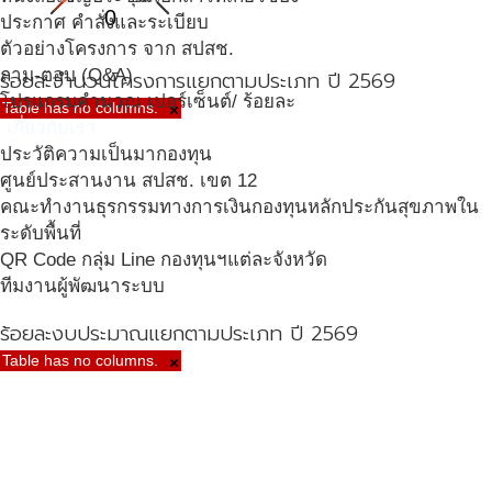
0
ประกาศ คำสั่งและระเบียบ
ตัวอย่างโครงการ จาก สปสช.
ถาม-ตอบ (Q&A)
ร้อยละจำนวนโครงการแยกตามประเภท ปี 2569
โปรแกรมคำนวณ เปอร์เซ็นต์/ ร้อยละ
Table has no columns.
×
เกี่ยวกับเรา
ประวัติความเป็นมากองทุน
ศูนย์ประสานงาน สปสช. เขต 12
คณะทำงานธุรกรรมทางการเงินกองทุนหลักประกันสุขภาพใน
ระดับพื้นที่
QR Code กลุ่ม Line กองทุนฯแต่ละจังหวัด
ทีมงานผู้พัฒนาระบบ
ร้อยละงบประมาณแยกตามประเภท ปี 2569
Table has no columns.
×