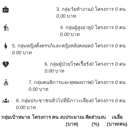
badge
3. กลุ่มวัยทำงาน
0
โครงการ
0
คน
0.00
บาท
elderly
4. กลุ่มผู้สูงอายุ
0
โครงการ
0
คน
0.00
บาท
pregnant_woman
5. กลุ่มหญิงตั้งครรภ์และหญิงหลังคลอด
0
โครงการ
0
คน
0.00
บาท
heart_broken
6. กลุ่มผู้ป่วยโรคเรื้อรัง
0
โครงการ
0
คน
0.00
บาท
accessible
7. กลุ่มคนพิการและทุพพลภาพ
0
โครงการ
0
คน
0.00
บาท
groups
8. กลุ่มประชาชนทั่วไปที่มีภาวะเสี่ยง
0
โครงการ
0
คน
0.00
บาท
กลุ่มเป้าหมาย
โครงการ
คน
งบประมาณ
สัดส่วนงบ
เฉลี่ย
(บาท)
(%)
(บาท/คน)