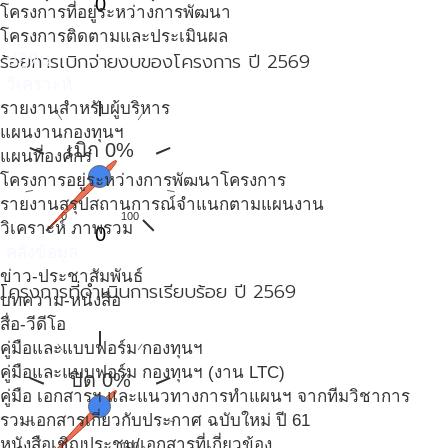
0
โครงการที่อยู่ระหว่างการพัฒนา
โครงการติดตามและประเมินผล
ร้อยการเบิกจ่ายงบของโครงการ ปี 2569
ปฎิทิน
วิเคราะห์
รายงานสำหรับผู้บริหาร
แผนงานกองทุนฯ
เบิก 0%
แผนที่องค์กร
โครงการอยู่ระหว่างการพัฒนาโครงการ
รายงานสรุปสถานการณ์จำแนกตามแผนงาน
0
100
วิเคราะห์ ภาพรวม
0
คลังข้อมูล
ข่าว-ประชาสัมพันธ์
โครงการที่ดำเนินการเรียบร้อย ปี 2569
บทความ-หนังสือ
สื่อ-วีดีโอ
คู่มือและแบบฟอร์ม กองทุนฯ
คู่มือและแบบฟอร์ม กองทุนฯ (งาน LTC)
ปิด 0%
คู่มือ เอกสารฯ และแนวทางการทำแผนฯ จากทีมวิชาการ
รวมเอกสารเกี่ยวกับประกาศ ฉบับใหม่ ปี 61
หนังสือเชิญประชุม/เอกสารที่เกี่ยวข้อง
0
100