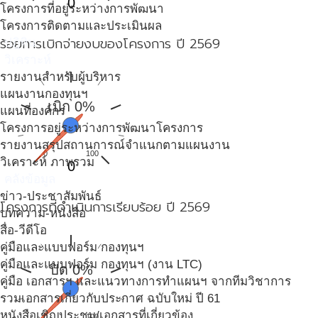
0
โครงการที่อยู่ระหว่างการพัฒนา
โครงการติดตามและประเมินผล
ร้อยการเบิกจ่ายงบของโครงการ ปี 2569
ปฎิทิน
วิเคราะห์
รายงานสำหรับผู้บริหาร
แผนงานกองทุนฯ
เบิก 0%
แผนที่องค์กร
โครงการอยู่ระหว่างการพัฒนาโครงการ
รายงานสรุปสถานการณ์จำแนกตามแผนงาน
0
100
วิเคราะห์ ภาพรวม
0
คลังข้อมูล
ข่าว-ประชาสัมพันธ์
โครงการที่ดำเนินการเรียบร้อย ปี 2569
บทความ-หนังสือ
สื่อ-วีดีโอ
คู่มือและแบบฟอร์ม กองทุนฯ
คู่มือและแบบฟอร์ม กองทุนฯ (งาน LTC)
ปิด 0%
คู่มือ เอกสารฯ และแนวทางการทำแผนฯ จากทีมวิชาการ
รวมเอกสารเกี่ยวกับประกาศ ฉบับใหม่ ปี 61
หนังสือเชิญประชุม/เอกสารที่เกี่ยวข้อง
0
100