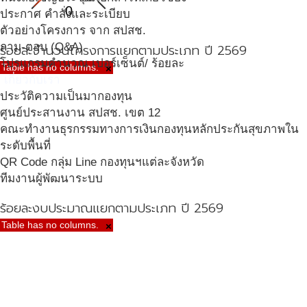
0
ประกาศ คำสั่งและระเบียบ
ตัวอย่างโครงการ จาก สปสช.
ถาม-ตอบ (Q&A)
ร้อยละจำนวนโครงการแยกตามประเภท ปี 2569
โปรแกรมคำนวณ เปอร์เซ็นต์/ ร้อยละ
Table has no columns.
×
เกี่ยวกับเรา
ประวัติความเป็นมากองทุน
ศูนย์ประสานงาน สปสช. เขต 12
คณะทำงานธุรกรรมทางการเงินกองทุนหลักประกันสุขภาพใน
ระดับพื้นที่
QR Code กลุ่ม Line กองทุนฯแต่ละจังหวัด
ทีมงานผู้พัฒนาระบบ
ร้อยละงบประมาณแยกตามประเภท ปี 2569
Table has no columns.
×