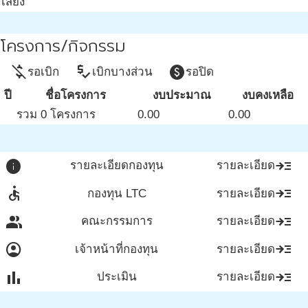
เสี่ยง
โครงการ/กิจกรรม
money_off
price_check
paid
รอเบิก
เบิกบางส่วน
รอปิด
ปี
ชื่อโครงการ
งบประมาณ
งบคงเหลือ
รวม 0 โครงการ
0.00
0.00
info
read_more
รายละเอียดกองทุน
รายละเอียด
accessible
read_more
กองทุน LTC
รายละเอียด
group
read_more
คณะกรรมการ
รายละเอียด
account_circle
read_more
เจ้าหน้าที่กองทุน
รายละเอียด
bar_chart
read_more
ประเมิน
รายละเอียด