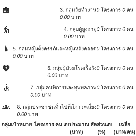
badge
3. กลุ่มวัยทำงาน
0
โครงการ
0
คน
0.00
บาท
elderly
4. กลุ่มผู้สูงอายุ
0
โครงการ
0
คน
0.00
บาท
pregnant_woman
5. กลุ่มหญิงตั้งครรภ์และหญิงหลังคลอด
0
โครงการ
0
คน
0.00
บาท
heart_broken
6. กลุ่มผู้ป่วยโรคเรื้อรัง
0
โครงการ
0
คน
0.00
บาท
accessible
7. กลุ่มคนพิการและทุพพลภาพ
0
โครงการ
0
คน
0.00
บาท
groups
8. กลุ่มประชาชนทั่วไปที่มีภาวะเสี่ยง
0
โครงการ
0
คน
0.00
บาท
กลุ่มเป้าหมาย
โครงการ
คน
งบประมาณ
สัดส่วนงบ
เฉลี่ย
(บาท)
(%)
(บาท/คน)