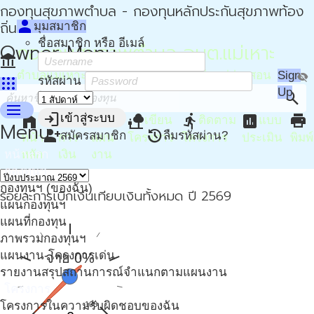
กองทุนสุขภาพตำบล - กองทุนหลักประกันสุขภาพท้อง
person
ถิ่น - กปท
มุมสมาชิก
ชื่อสมาชิก หรือ อีเมล์
Owner Menu
กองทุนสุขภาพตำบล อบต.แม่เหาะ
account_balance
ตำบลแม่เหาะ อำเภอแม่สะเรียง จังหวัดแม่ฮ่องสอน
Sign
visibility_off
apps
รหัสผ่าน
Up
search
menu
login
home
attach_money
device_hub
nature_people
directions_run
assessment
print
เข้าสู่ระบบ
เขียน
ติดตาม
แบบ
Menu
person_add
restore
สมัครสมาชิก
ลืมรหัสผ่าน?
หน้า
การ
แผน
โครงการ
โครงการ
ประเมิน
พิมพ์
หน้าแรก
หลัก
เงิน
งาน
กองทุนฯ
กองทุนฯ (ของฉัน)
ร้อยละการเบิกเงินเทียบเงินทั้งหมด ปี 2569
แผนกองทุนฯ
แผนที่กองทุน
ภาพรวมกองทุนฯ
แผนงาน-โครงการเด่น
จ่าย 0%
รายงานสรุปสถานการณ์จำแนกตามแผนงาน
โครงการ
โครงการในความรับผิดชอบของฉัน
0
100