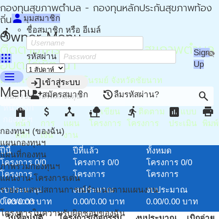
กองทุนสุขภาพตำบล - กองทุนหลักประกันสุขภาพท้อง
person
ถิ่น - กปท
มุมสมาชิก
ชื่อสมาชิก หรือ อีเมล์
directions_run
Owner Menu
ติดตามโครงการ - กองทุนสุขภาพตำบล
Sign
visibility_off
apps
รหัสผ่าน
อบต.ไร่พัฒนา
Up
menu
ตำบลไร่พัฒนา อำเภอมโนรมย์ จังหวัดชัยนาท
login
เข้าสู่ระบบ
Menu
person_add
restore
search
สมัครสมาชิก
ลืมรหัสผ่าน?
หน้าแรก
home
attach_money
device_hub
nature_people
directions_run
assessment
print
เขียน
ติดตาม
แบบ
กองทุนฯ
หน้า
การ
แผน
โครงการ
โครงการ
ประเมิน
พิมพ์
กองทุนฯ (ของฉัน)
หลัก
เงิน
งาน
แผนกองทุนฯ
ปีนี้
ปีที่แล้ว
ทั้งหมด
แผนที่กองทุน
โครงการ
0/0
โครงการ
0/0
โครงการ
0/0
ภาพรวมกองทุนฯ
โครงการ
โครงการ
โครงการ
แผนงาน-โครงการเด่น
รายงานสรุปสถานการณ์จำแนกตามแผนงาน
งบประมาณ
งบประมาณ
งบประมาณ
โครงการ
0.00/0.00
บาท
0.00/0.00
บาท
0.00/0.00
บาท
โครงการในความรับผิดชอบของฉัน
วันที่อนุมัติ
โครงการ/กิจกรรม
งบประมาณ
เบิกจ่าย