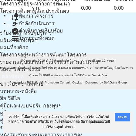
โครงการที่อยู่ระหว่างการพัฒนา
รวม
0.00
0.00
โครงการติดตามและประเมินผล
nature_people
พัฒนาโครงการ
ปฎิทิน
directions_run
กำลังดำเนินการ
วิเคราะห์
verified
ดำเนินการเรียบร้อย
รายงานสำหรับผู้บริหาร
view_list
โครงการทั้งหมด
แผนงานกองทุนฯ
แผนที่องค์กร
โครงการอยู่ระหว่างการพัฒนาโครงการ
@Copyright 2016
สำนักงานหลักประกันสุขภาพแห่งชาติ เขต 12 สงขลา
รายงานสรุปสถานการณ์จำแนกตามแผนงาน
อาคารสยามนครินทร์ คอมเพล็กซ์ (ชั้น ๓) ๔๘๘/๘๘ ถนนเพชรเกษม อำเภอหาดใหญ่ จังหวัดสงขลา
วิเคราะห์ ภาพรวม
๙๐๑๑๐ โทรศัพท์ ๐ ๗๔๒๓ ๓๘๘๘ โทรสาร ๐ ๗๔๒๓ ๕๔๙๔
คลังข้อมูล
Powered by
M&E Health Promotion Consult, Co.,Ltd.
. Designed by
SoftGanz Group
ข่าว-ประชาสัมพันธ์
บทความ-หนังสือ
สื่อ-วีดีโอ
คู่มือและแบบฟอร์ม กองทุนฯ
คู่มือและแบบฟอร์ม กองทุนฯ (งาน LTC)
เราใช้คุกกี้เพื่อเพิ่มประสบการณ์และความพึงพอใจในการใช้งานเว็บไซต์
ยอมรับ
คู่มือ เอกสารฯ และแนวทางการทำแผนฯ จากทีมวิชาการ
หากคุณกด "ยอมรับ" หรือใช้งานเว็บไซต์ของเราต่อ ถือว่าคุณยินยอมให้มี
รวมเอกสารเกี่ยวกับประกาศ ฉบับใหม่ ปี 61
การใช้งานคุกกี้
อ่านต่อ
หนังสือเชิญประชุม/เอกสารที่เกี่ยวข้อง