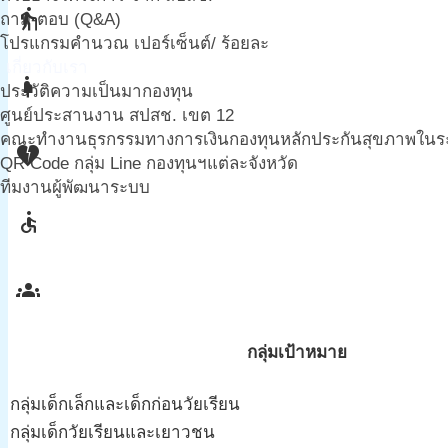
elderly
ถาม-ตอบ (Q&A)
โปรแกรมคำนวณ เปอร์เซ็นต์/ ร้อยละ
เกี่ยวกับเรา
pregnant_woman
ประวัติความเป็นมากองทุน
ศูนย์ประสานงาน สปสช. เขต 12
คณะทำงานธุรกรรมทางการเงินกองทุนหลักประกันสุขภาพในระดั
heart_broken
QR Code กลุ่ม Line กองทุนฯแต่ละจังหวัด
ทีมงานผู้พัฒนาระบบ
accessible
groups
กลุ่มเป้าหมาย
กลุ่มเด็กเล็กและเด็กก่อนวัยเรียน
กลุ่มเด็กวัยเรียนและเยาวชน