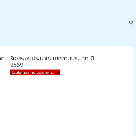
visibility_off
ภท
ร้อยละงบประมาณแยกตามประเภท ปี
2569
Table has no columns.
×