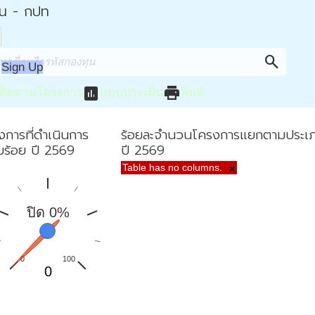
่น - กปท
search
Sign Up
assessment
print
ติดตามโครงการ
แบบประเมิน
พิมพ์
งการที่ดำเนินการ
ร้อยละจำนวนโครงการแยกตามประเ
ยบร้อย ปี 2569
ปี 2569
Table has no columns.
×
ปิด 0%
0
100
0