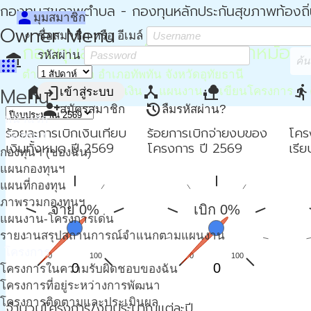
กองทุนสุขภาพตำบล - กองทุนหลักประกันสุขภาพท้องถิ
person
มุมสมาชิก
Owner Menu
ชื่อสมาชิก หรือ อีเมล์
กองทุนสุขภาพตำบล อบต.โคกหม้อ
รหัสผ่าน
account_balance
apps
ตำบลโคกหม้อ อำเภอทัพทัน จังหวัดอุทัยธานี
home
attach_money
device_hub
nature_people
directions_run
Menu
login
หน้าหลัก
การเงิน
แผนงาน
เขียนโครงการ
เข้าสู่ระบบ
person_add
restore
สมัครสมาชิก
ลืมรหัสผ่าน?
หน้าแรก
ร้อยละการเบิกเงินเทียบ
ร้อยการเบิกจ่ายงบของ
โคร
กองทุนฯ
เงินทั้งหมด ปี 2569
โครงการ ปี 2569
เรี
กองทุนฯ (ของฉัน)
แผนกองทุนฯ
แผนที่กองทุน
ภาพรวมกองทุนฯ
จ่าย 0%
เบิก 0%
แผนงาน-โครงการเด่น
รายงานสรุปสถานการณ์จำแนกตามแผนงาน
โครงการ
0
100
0
100
0
0
โครงการในความรับผิดชอบของฉัน
โครงการที่อยู่ระหว่างการพัฒนา
โครงการติดตามและประเมินผล
จำนวนโครงการ/งบประมาณแต่ละปี