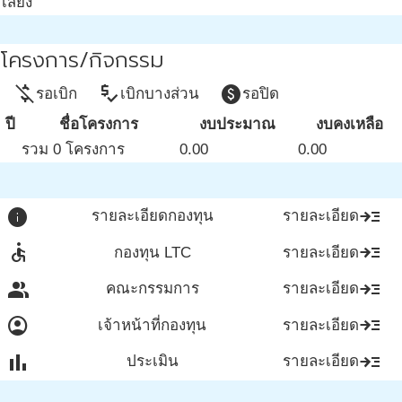
เสี่ยง
โครงการ/กิจกรรม
money_off
price_check
paid
รอเบิก
เบิกบางส่วน
รอปิด
ปี
ชื่อโครงการ
งบประมาณ
งบคงเหลือ
รวม 0 โครงการ
0.00
0.00
info
read_more
รายละเอียดกองทุน
รายละเอียด
accessible
read_more
กองทุน LTC
รายละเอียด
group
read_more
คณะกรรมการ
รายละเอียด
account_circle
read_more
เจ้าหน้าที่กองทุน
รายละเอียด
bar_chart
read_more
ประเมิน
รายละเอียด