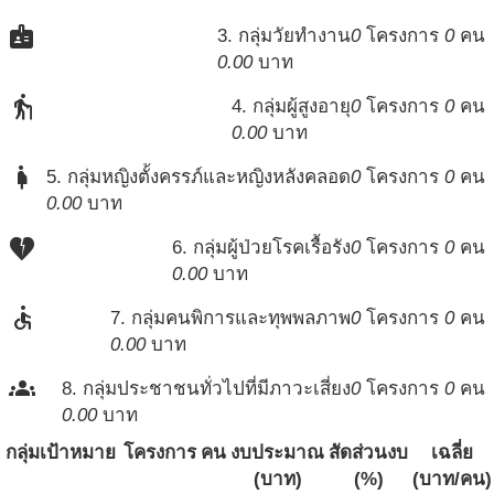
badge
3. กลุ่มวัยทำงาน
0
โครงการ
0
คน
0.00
บาท
elderly
4. กลุ่มผู้สูงอายุ
0
โครงการ
0
คน
0.00
บาท
pregnant_woman
5. กลุ่มหญิงตั้งครรภ์และหญิงหลังคลอด
0
โครงการ
0
คน
0.00
บาท
heart_broken
6. กลุ่มผู้ป่วยโรคเรื้อรัง
0
โครงการ
0
คน
0.00
บาท
accessible
7. กลุ่มคนพิการและทุพพลภาพ
0
โครงการ
0
คน
0.00
บาท
groups
8. กลุ่มประชาชนทั่วไปที่มีภาวะเสี่ยง
0
โครงการ
0
คน
0.00
บาท
กลุ่มเป้าหมาย
โครงการ
คน
งบประมาณ
สัดส่วนงบ
เฉลี่ย
(บาท)
(%)
(บาท/คน)