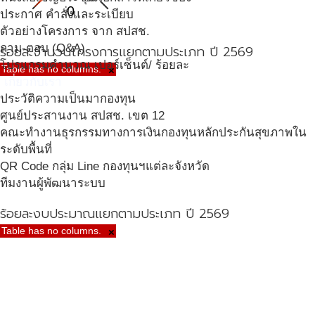
0
ประกาศ คำสั่งและระเบียบ
ตัวอย่างโครงการ จาก สปสช.
ถาม-ตอบ (Q&A)
ร้อยละจำนวนโครงการแยกตามประเภท ปี 2569
โปรแกรมคำนวณ เปอร์เซ็นต์/ ร้อยละ
Table has no columns.
×
เกี่ยวกับเรา
ประวัติความเป็นมากองทุน
ศูนย์ประสานงาน สปสช. เขต 12
คณะทำงานธุรกรรมทางการเงินกองทุนหลักประกันสุขภาพใน
ระดับพื้นที่
QR Code กลุ่ม Line กองทุนฯแต่ละจังหวัด
ทีมงานผู้พัฒนาระบบ
ร้อยละงบประมาณแยกตามประเภท ปี 2569
Table has no columns.
×