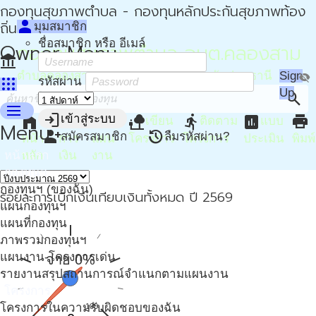
กองทุนสุขภาพตำบล - กองทุนหลักประกันสุขภาพท้อง
person
ถิ่น - กปท
มุมสมาชิก
ชื่อสมาชิก หรือ อีเมล์
Owner Menu
กองทุนสุขภาพตำบล อบต.คลองสาม
account_balance
ตำบลคลองสาม อำเภอคลองหลวง จังหวัดปทุมธานี
Sign
visibility_off
apps
รหัสผ่าน
Up
search
menu
login
home
attach_money
device_hub
nature_people
directions_run
assessment
print
เข้าสู่ระบบ
เขียน
ติดตาม
แบบ
Menu
person_add
restore
สมัครสมาชิก
ลืมรหัสผ่าน?
หน้า
การ
แผน
โครงการ
โครงการ
ประเมิน
พิมพ์
หน้าแรก
หลัก
เงิน
งาน
กองทุนฯ
กองทุนฯ (ของฉัน)
ร้อยละการเบิกเงินเทียบเงินทั้งหมด ปี 2569
แผนกองทุนฯ
แผนที่กองทุน
ภาพรวมกองทุนฯ
แผนงาน-โครงการเด่น
จ่าย 0%
รายงานสรุปสถานการณ์จำแนกตามแผนงาน
โครงการ
โครงการในความรับผิดชอบของฉัน
0
100