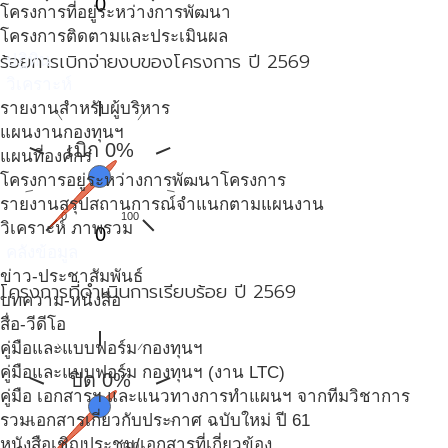
0
โครงการที่อยู่ระหว่างการพัฒนา
โครงการติดตามและประเมินผล
ร้อยการเบิกจ่ายงบของโครงการ ปี 2569
ปฎิทิน
วิเคราะห์
รายงานสำหรับผู้บริหาร
แผนงานกองทุนฯ
เบิก 0%
แผนที่องค์กร
โครงการอยู่ระหว่างการพัฒนาโครงการ
รายงานสรุปสถานการณ์จำแนกตามแผนงาน
0
100
วิเคราะห์ ภาพรวม
0
คลังข้อมูล
ข่าว-ประชาสัมพันธ์
โครงการที่ดำเนินการเรียบร้อย ปี 2569
บทความ-หนังสือ
สื่อ-วีดีโอ
คู่มือและแบบฟอร์ม กองทุนฯ
คู่มือและแบบฟอร์ม กองทุนฯ (งาน LTC)
ปิด 0%
คู่มือ เอกสารฯ และแนวทางการทำแผนฯ จากทีมวิชาการ
รวมเอกสารเกี่ยวกับประกาศ ฉบับใหม่ ปี 61
หนังสือเชิญประชุม/เอกสารที่เกี่ยวข้อง
0
100