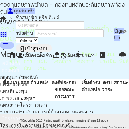
กองทุนสุขภาพตำบล - กองทุนหลักประกันสุขภาพท้อง
person
ถิ่น - กปท
มุมสมาชิก
ชื่อสมาชิก หรือ อีเมล์
account_balance
Owner Menu
คณะกรรมการ - กองทุนสุขภาพตำบล
Sign
visibility_off
apps
รหัสผ่าน
อบต.ท่าข้าม
Up
menu
more_vert
login
เข้าสู่ระบบ
Menu
home
attach_money
device_hub
nature_people
directions_run
assessment
print
เขียน
ติดตาม
แบบ
person_add
restore
สมัครสมาชิก
ลืมรหัสผ่าน?
หน้า
การ
แผน
โครงการ
โครงการ
ประเมิน
พิมพ์
หน้าแรก
หลัก
เงิน
งาน
กองทุนฯ
กองทุนฯ (ของฉัน)
ชื่อ-นามสกุล
ตำแหน่ง
องค์ประกอบ
เริ่มดำรง
ครบ
สถานะ
แผนกองทุนฯ
ของคณะ
ตำแหน่ง
วาระ
แผนที่กองทุน
กรรมการ
ภาพรวมกองทุนฯ
แผนงาน-โครงการเด่น
รายงานสรุปสถานการณ์จำแนกตามแผนงาน
โครงการ
@Copyright 2016
สำนักงานหลักประกันสุขภาพแห่งชาติ เขต 12 สงขลา
โครงการในความรับผิดชอบของฉัน
อาคารสยามนครินทร์ คอมเพล็กซ์ (ชั้น ๓) ๔๘๘/๘๘ ถนนเพชรเกษม อำเภอหาดใหญ่ จังหวัดสงขลา