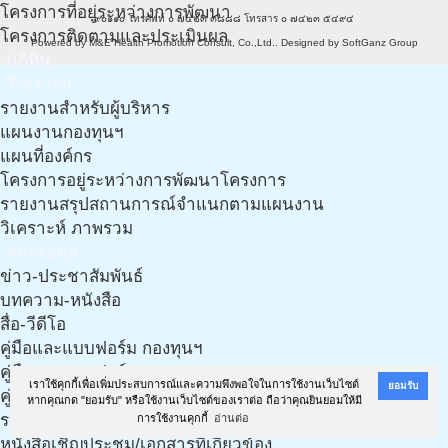
โครงการที่อยู่ระหว่างการพัฒนา
๙๐๑๑๐ โทรศัพท์ ๐ ๗๔๒๓ ๓๘๘๘ โทรสาร ๐ ๗๔๒๓ ๕๔๙๔
โครงการติดตามและประเมินผล
Powered by
M&E Health Promotion Consult, Co.,Ltd.
. Designed by
SoftGanz Group
ปฎิทิน
วิเคราะห์
รายงานสำหรับผู้บริหาร
แผนงานกองทุนฯ
แผนที่องค์กร
โครงการอยู่ระหว่างการพัฒนาโครงการ
รายงานสรุปสถานการณ์จำแนกตามแผนงาน
วิเคราะห์ ภาพรวม
คลังข้อมูล
ข่าว-ประชาสัมพันธ์
บทความ-หนังสือ
สื่อ-วีดีโอ
คู่มือและแบบฟอร์ม กองทุนฯ
คู่มือและแบบฟอร์ม กองทุนฯ (งาน LTC)
เราใช้คุกกี้เพื่อเพิ่มประสบการณ์และความพึงพอใจในการใช้งานเว็บไซต์
ยอมรับ
คู่มือ เอกสารฯ และแนวทางการทำแผนฯ จากทีมวิชาการ
หากคุณกด "ยอมรับ" หรือใช้งานเว็บไซต์ของเราต่อ ถือว่าคุณยินยอมให้มี
รวมเอกสารเกี่ยวกับประกาศ ฉบับใหม่ ปี 61
การใช้งานคุกกี้
อ่านต่อ
หนังสือเชิญประชุม/เอกสารที่เกี่ยวข้อง