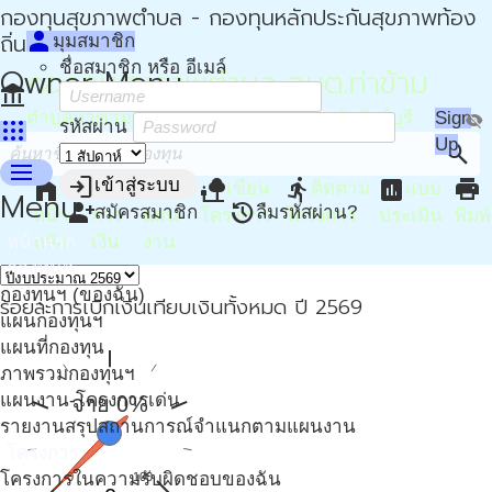
กองทุนสุขภาพตำบล - กองทุนหลักประกันสุขภาพท้อง
person
ถิ่น - กปท
มุมสมาชิก
ชื่อสมาชิก หรือ อีเมล์
Owner Menu
กองทุนสุขภาพตำบล อบต.ท่าข้าม
account_balance
ตำบลท่าข้าม อำเภอค่ายบางระจัน จังหวัดสิงห์บุรี
Sign
visibility_off
apps
รหัสผ่าน
Up
search
menu
login
home
attach_money
device_hub
nature_people
directions_run
assessment
print
เข้าสู่ระบบ
เขียน
ติดตาม
แบบ
Menu
person_add
restore
สมัครสมาชิก
ลืมรหัสผ่าน?
หน้า
การ
แผน
โครงการ
โครงการ
ประเมิน
พิมพ์
หน้าแรก
หลัก
เงิน
งาน
กองทุนฯ
กองทุนฯ (ของฉัน)
ร้อยละการเบิกเงินเทียบเงินทั้งหมด ปี 2569
แผนกองทุนฯ
แผนที่กองทุน
ภาพรวมกองทุนฯ
แผนงาน-โครงการเด่น
จ่าย 0%
รายงานสรุปสถานการณ์จำแนกตามแผนงาน
โครงการ
โครงการในความรับผิดชอบของฉัน
0
100