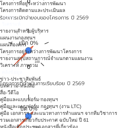
0
โครงการที่อยู่ระหว่างการพัฒนา
โครงการติดตามและประเมินผล
ร้อยการเบิกจ่ายงบของโครงการ ปี 2569
ปฎิทิน
วิเคราะห์
รายงานสำหรับผู้บริหาร
แผนงานกองทุนฯ
เบิก 0%
แผนที่องค์กร
โครงการอยู่ระหว่างการพัฒนาโครงการ
รายงานสรุปสถานการณ์จำแนกตามแผนงาน
0
100
วิเคราะห์ ภาพรวม
0
คลังข้อมูล
ข่าว-ประชาสัมพันธ์
โครงการที่ดำเนินการเรียบร้อย ปี 2569
บทความ-หนังสือ
สื่อ-วีดีโอ
คู่มือและแบบฟอร์ม กองทุนฯ
คู่มือและแบบฟอร์ม กองทุนฯ (งาน LTC)
ปิด 0%
คู่มือ เอกสารฯ และแนวทางการทำแผนฯ จากทีมวิชาการ
รวมเอกสารเกี่ยวกับประกาศ ฉบับใหม่ ปี 61
หนังสือเชิญประชุม/เอกสารที่เกี่ยวข้อง
0
100