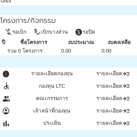
เสี่ยง
โครงการ/กิจกรรม
money_off
price_check
paid
รอเบิก
เบิกบางส่วน
รอปิด
ปี
ชื่อโครงการ
งบประมาณ
งบคงเหลือ
รวม 0 โครงการ
0.00
0.00
info
read_more
รายละเอียดกองทุน
รายละเอียด
accessible
read_more
กองทุน LTC
รายละเอียด
group
read_more
คณะกรรมการ
รายละเอียด
account_circle
read_more
เจ้าหน้าที่กองทุน
รายละเอียด
bar_chart
read_more
ประเมิน
รายละเอียด