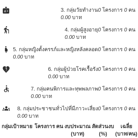
badge
3. กลุ่มวัยทำงาน
0
โครงการ
0
คน
0.00
บาท
elderly
4. กลุ่มผู้สูงอายุ
0
โครงการ
0
คน
0.00
บาท
pregnant_woman
5. กลุ่มหญิงตั้งครรภ์และหญิงหลังคลอด
0
โครงการ
0
คน
0.00
บาท
heart_broken
6. กลุ่มผู้ป่วยโรคเรื้อรัง
0
โครงการ
0
คน
0.00
บาท
accessible
7. กลุ่มคนพิการและทุพพลภาพ
0
โครงการ
0
คน
0.00
บาท
groups
8. กลุ่มประชาชนทั่วไปที่มีภาวะเสี่ยง
0
โครงการ
0
คน
0.00
บาท
กลุ่มเป้าหมาย
โครงการ
คน
งบประมาณ
สัดส่วนงบ
เฉลี่ย
(บาท)
(%)
(บาท/คน)