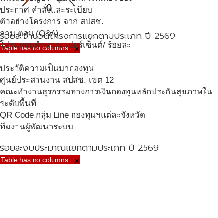
0
ประกาศ คำสั่งและระเบียบ
ตัวอย่างโครงการ จาก สปสช.
ถาม-ตอบ (Q&A)
ร้อยละจำนวนโครงการแยกตามประเภท ปี 2569
โปรแกรมคำนวณ เปอร์เซ็นต์/ ร้อยละ
Table has no columns.
×
เกี่ยวกับเรา
ประวัติความเป็นมากองทุน
ศูนย์ประสานงาน สปสช. เขต 12
คณะทำงานธุรกรรมทางการเงินกองทุนหลักประกันสุขภาพใน
ระดับพื้นที่
QR Code กลุ่ม Line กองทุนฯแต่ละจังหวัด
ทีมงานผู้พัฒนาระบบ
ร้อยละงบประมาณแยกตามประเภท ปี 2569
Table has no columns.
×