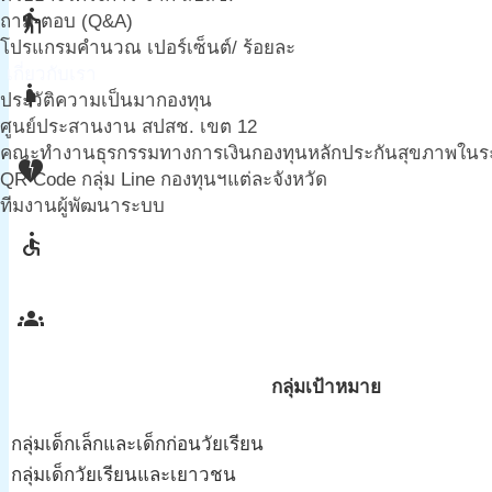
elderly
ถาม-ตอบ (Q&A)
โปรแกรมคำนวณ เปอร์เซ็นต์/ ร้อยละ
เกี่ยวกับเรา
pregnant_woman
ประวัติความเป็นมากองทุน
ศูนย์ประสานงาน สปสช. เขต 12
คณะทำงานธุรกรรมทางการเงินกองทุนหลักประกันสุขภาพในระดั
heart_broken
QR Code กลุ่ม Line กองทุนฯแต่ละจังหวัด
ทีมงานผู้พัฒนาระบบ
accessible
groups
กลุ่มเป้าหมาย
กลุ่มเด็กเล็กและเด็กก่อนวัยเรียน
กลุ่มเด็กวัยเรียนและเยาวชน