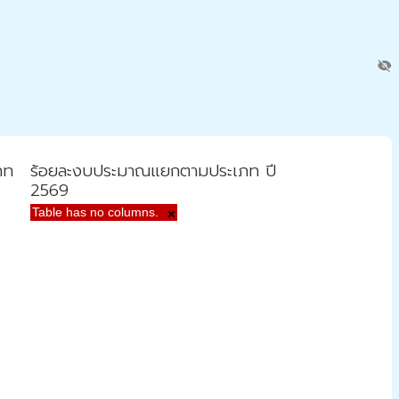
visibility_off
ภท
ร้อยละงบประมาณแยกตามประเภท ปี
2569
Table has no columns.
×