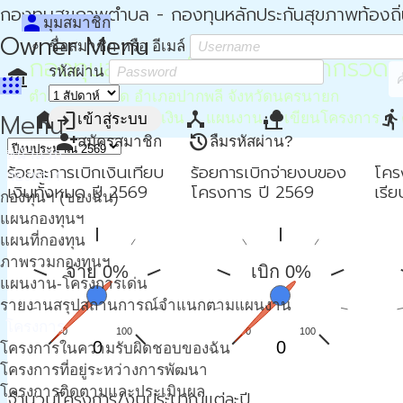
กองทุนสุขภาพตำบล - กองทุนหลักประกันสุขภาพท้องถิ
person
มุมสมาชิก
Owner Menu
ชื่อสมาชิก หรือ อีเมล์
กองทุนสุขภาพตำบล อบต.โคกกรวด
รหัสผ่าน
account_balance
apps
ตำบลโคกกรวด อำเภอปากพลี จังหวัดนครนายก
home
attach_money
device_hub
nature_people
directions_run
Menu
login
หน้าหลัก
การเงิน
แผนงาน
เขียนโครงการ
เข้าสู่ระบบ
person_add
restore
สมัครสมาชิก
ลืมรหัสผ่าน?
หน้าแรก
ร้อยละการเบิกเงินเทียบ
ร้อยการเบิกจ่ายงบของ
โคร
กองทุนฯ
เงินทั้งหมด ปี 2569
โครงการ ปี 2569
เรี
กองทุนฯ (ของฉัน)
แผนกองทุนฯ
แผนที่กองทุน
ภาพรวมกองทุนฯ
จ่าย 0%
เบิก 0%
แผนงาน-โครงการเด่น
รายงานสรุปสถานการณ์จำแนกตามแผนงาน
โครงการ
0
100
0
100
0
0
โครงการในความรับผิดชอบของฉัน
โครงการที่อยู่ระหว่างการพัฒนา
โครงการติดตามและประเมินผล
จำนวนโครงการ/งบประมาณแต่ละปี