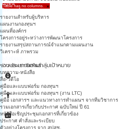
ปฎิทิน
Table has no columns.
×
วิเคราะห์
รายงานสำหรับผู้บริหาร
แผนงานกองทุนฯ
แผนที่องค์กร
โครงการอยู่ระหว่างการพัฒนาโครงการ
รายงานสรุปสถานการณ์จำแนกตามแผนงาน
วิเคราะห์ ภาพรวม
คลังข้อมูล
งบประมาณตามกลุ่มเป้าหมาย
ข่าว-ประชาสัมพันธ์
บทความ-หนังสือ
child_care
สื่อ-วีดีโอ
คู่มือและแบบฟอร์ม กองทุนฯ
คู่มือและแบบฟอร์ม กองทุนฯ (งาน LTC)
accessibility_new
คู่มือ เอกสารฯ และแนวทางการทำแผนฯ จากทีมวิชาการ
รวมเอกสารเกี่ยวกับประกาศ ฉบับใหม่ ปี 61
badge
หนังสือเชิญประชุม/เอกสารที่เกี่ยวข้อง
ประกาศ คำสั่งและระเบียบ
ตัวอย่างโครงการ จาก สปสช.