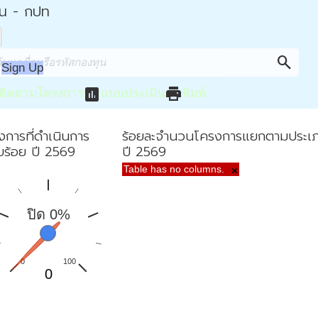
่น - กปท
search
Sign Up
assessment
print
ติดตามโครงการ
แบบประเมิน
พิมพ์
งการที่ดำเนินการ
ร้อยละจำนวนโครงการแยกตามประเ
ยบร้อย ปี 2569
ปี 2569
Table has no columns.
×
ปิด 0%
0
100
0