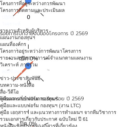
โครงการที่อยู่ระหว่างการพัฒนา
โครงการติดตามและประเมินผล
0
100
0
ปฎิทิน
วิเคราะห์
รายงานสำหรับผู้บริหาร
ร้อยการเบิกจ่ายงบของโครงการ ปี 2569
แผนงานกองทุนฯ
แผนที่องค์กร
โครงการอยู่ระหว่างการพัฒนาโครงการ
รายงานสรุปสถานการณ์จำแนกตามแผนงาน
เบิก 0%
วิเคราะห์ ภาพรวม
คลังข้อมูล
0
100
ข่าว-ประชาสัมพันธ์
0
บทความ-หนังสือ
สื่อ-วีดีโอ
โครงการที่ดำเนินการเรียบร้อย ปี 2569
คู่มือและแบบฟอร์ม กองทุนฯ
คู่มือและแบบฟอร์ม กองทุนฯ (งาน LTC)
คู่มือ เอกสารฯ และแนวทางการทำแผนฯ จากทีมวิชาการ
รวมเอกสารเกี่ยวกับประกาศ ฉบับใหม่ ปี 61
ปิด 0%
หนังสือเชิญประชุม/เอกสารที่เกี่ยวข้อง