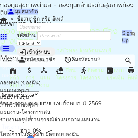
กองทุนสุขภาพตำบล - กองทุนหลักประกันสุขภาพท้อง
person
ถิ่น - กปท
มุมสมาชิก
ชื่อสมาชิก หรือ อีเมล์
account_balance
Owner Menu
กองทุนสุขภาพตำบล เทศบาลเมือง
Sign
visibility_off
apps
รหัสผ่าน
บางบัวทอง
Up
menu
ตำบลบางบัวทอง อำเภอบางบัวทอง จังหวัดนนทบุรี
login
เข้าสู่ระบบ
Menu
person_add
restore
search
สมัครสมาชิก
ลืมรหัสผ่าน?
หน้าแรก
home
attach_money
device_hub
nature_people
directions_run
assessment
print
เขียน
ติดตาม
แบบ
กองทุนฯ
หน้า
การ
แผน
โครงการ
โครงการ
ประเมิน
พิมพ์
กองทุนฯ (ของฉัน)
หลัก
เงิน
งาน
แผนกองทุนฯ
แผนที่กองทุน
ร้อยละการเบิกเงินเทียบเงินทั้งหมด ปี 2569
ภาพรวมกองทุนฯ
แผนงาน-โครงการเด่น
รายงานสรุปสถานการณ์จำแนกตามแผนงาน
โครงการ
จ่าย 0%
โครงการในความรับผิดชอบของฉัน