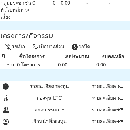
กลุ่มประชาชน
0
0
0.00
-
-
ทั่วไปที่มีภาวะ
เสี่ยง
โครงการ/กิจกรรม
money_off
price_check
paid
รอเบิก
เบิกบางส่วน
รอปิด
ปี
ชื่อโครงการ
งบประมาณ
งบคงเหลือ
รวม 0 โครงการ
0.00
0.00
info
read_more
รายละเอียดกองทุน
รายละเอียด
accessible
read_more
กองทุน LTC
รายละเอียด
group
read_more
คณะกรรมการ
รายละเอียด
account_circle
read_more
เจ้าหน้าที่กองทุน
รายละเอียด