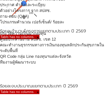
ประกาศ คำสั่งและระเบียบ
ตัวอย่างโครงการ จาก สปสช.
0
100
ถาม-ตอบ (Q&A)
0
โปรแกรมคำนวณ เปอร์เซ็นต์/ ร้อยละ
เกี่ยวกับเรา
ร้อยละจำนวนโครงการแยกตามประเภท ปี 2569
ประวัติความเป็นมากองทุน
Table has no columns.
×
ศูนย์ประสานงาน สปสช. เขต 12
คณะทำงานธุรกรรมทางการเงินกองทุนหลักประกันสุขภาพใน
ระดับพื้นที่
QR Code กลุ่ม Line กองทุนฯแต่ละจังหวัด
ทีมงานผู้พัฒนาระบบ
ร้อยละงบประมาณแยกตามประเภท ปี 2569
Table has no columns.
×