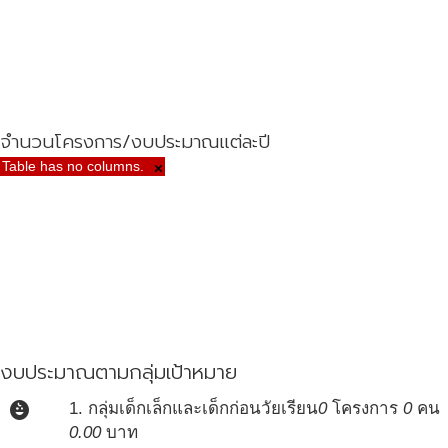
จำนวนโครงการ/งบประมาณแต่ละปี
Table has no columns.
×
งบประมาณตามกลุ่มเป้าหมาย
child_care
1. กลุ่มเด็กเล็กและเด็กก่อนวัยเรียน
0
โครงการ
0
คน
0.00
บาท