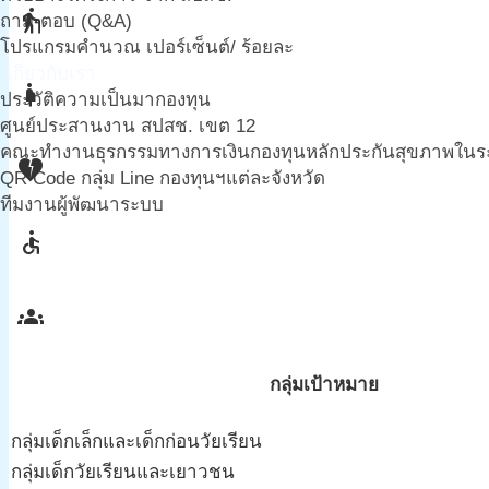
elderly
ถาม-ตอบ (Q&A)
โปรแกรมคำนวณ เปอร์เซ็นต์/ ร้อยละ
เกี่ยวกับเรา
pregnant_woman
ประวัติความเป็นมากองทุน
ศูนย์ประสานงาน สปสช. เขต 12
คณะทำงานธุรกรรมทางการเงินกองทุนหลักประกันสุขภาพในระดั
heart_broken
QR Code กลุ่ม Line กองทุนฯแต่ละจังหวัด
ทีมงานผู้พัฒนาระบบ
accessible
groups
กลุ่มเป้าหมาย
กลุ่มเด็กเล็กและเด็กก่อนวัยเรียน
กลุ่มเด็กวัยเรียนและเยาวชน