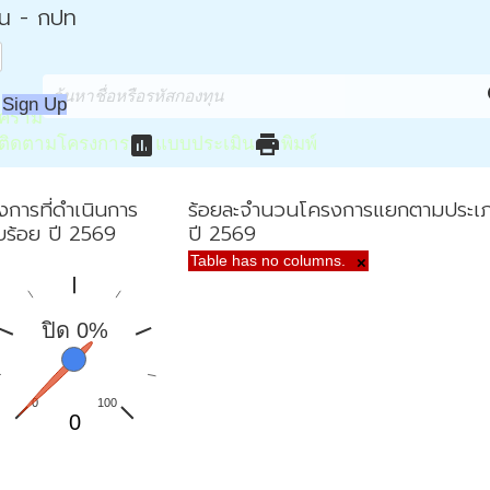
่น - กปท
s
Sign Up
งคราม
assessment
print
ติดตามโครงการ
แบบประเมิน
พิมพ์
งการที่ดำเนินการ
ร้อยละจำนวนโครงการแยกตามประเ
ยบร้อย ปี 2569
ปี 2569
Table has no columns.
×
ปิด 0%
0
100
0