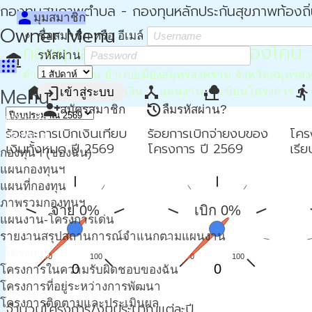
กองทุนสุขภาพตำบล - กองทุนหลักประกันสุขภาพท้องถิ
person
มุมสมาชิก
Owner Menu
ชื่อสมาชิก หรือ อีเมล์
กองทุนสุขภาพตำบล อบต.คลองโคน
รหัสผ่าน
account_balance
apps
ตำบลคลองโคน อำเภอเมืองสมุทรสงคราม จังหวัดสมุทรส
home
attach_money
device_hub
nature_people
directions_run
Menu
login
หน้าหลัก
การเงิน
แผนงาน
เขียนโครงการ
เข้าสู่ระบบ
person_add
restore
สมัครสมาชิก
ลืมรหัสผ่าน?
หน้าแรก
ร้อยละการเบิกเงินเทียบ
ร้อยการเบิกจ่ายงบของ
โคร
กองทุนฯ
เงินทั้งหมด ปี 2569
โครงการ ปี 2569
เรี
กองทุนฯ (ของฉัน)
แผนกองทุนฯ
แผนที่กองทุน
ภาพรวมกองทุนฯ
จ่าย 0%
เบิก 0%
แผนงาน-โครงการเด่น
รายงานสรุปสถานการณ์จำแนกตามแผนงาน
โครงการ
0
100
0
100
0
0
โครงการในความรับผิดชอบของฉัน
โครงการที่อยู่ระหว่างการพัฒนา
โครงการติดตามและประเมินผล
จำนวนโครงการ/งบประมาณแต่ละปี