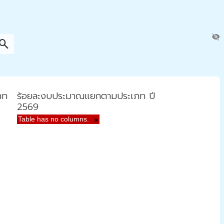
visibility_off
earch
ภท
ร้อยละงบประมาณแยกตามประเภท ปี
2569
Table has no columns.
×