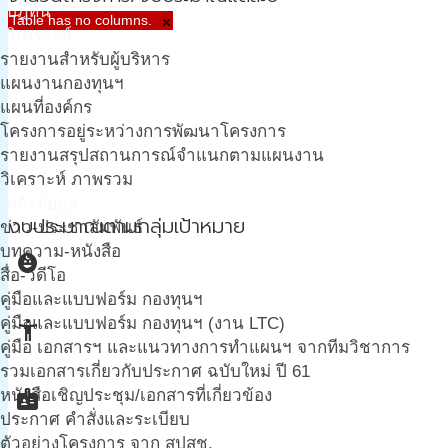
ปฎิทิน
Table has no columns.
×
วิเคราะห์
รายงานสำหรับผู้บริหาร
แผนงานกองทุนฯ
แผนที่องค์กร
โครงการอยู่ระหว่างการพัฒนาโครงการ
รายงานสรุปสถานการณ์จำแนกตามแผนงาน
วิเคราะห์ ภาพรวม
คลังข้อมูล
งบประมาณตามกลุ่มเป้าหมาย
ข่าว-ประชาสัมพันธ์
บทความ-หนังสือ
child_care
สื่อ-วีดีโอ
คู่มือและแบบฟอร์ม กองทุนฯ
คู่มือและแบบฟอร์ม กองทุนฯ (งาน LTC)
accessibility_new
คู่มือ เอกสารฯ และแนวทางการทำแผนฯ จากทีมวิชาการ
รวมเอกสารเกี่ยวกับประกาศ ฉบับใหม่ ปี 61
badge
หนังสือเชิญประชุม/เอกสารที่เกี่ยวข้อง
ประกาศ คำสั่งและระเบียบ
ตัวอย่างโครงการ จาก สปสช.