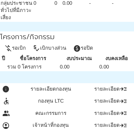
กลุ่มประชาชน
0
0
0.00
-
-
ทั่วไปที่มีภาวะ
เสี่ยง
โครงการ/กิจกรรม
money_off
price_check
paid
รอเบิก
เบิกบางส่วน
รอปิด
ปี
ชื่อโครงการ
งบประมาณ
งบคงเหลือ
รวม 0 โครงการ
0.00
0.00
info
read_more
รายละเอียดกองทุน
รายละเอียด
accessible
read_more
กองทุน LTC
รายละเอียด
group
read_more
คณะกรรมการ
รายละเอียด
account_circle
read_more
เจ้าหน้าที่กองทุน
รายละเอียด