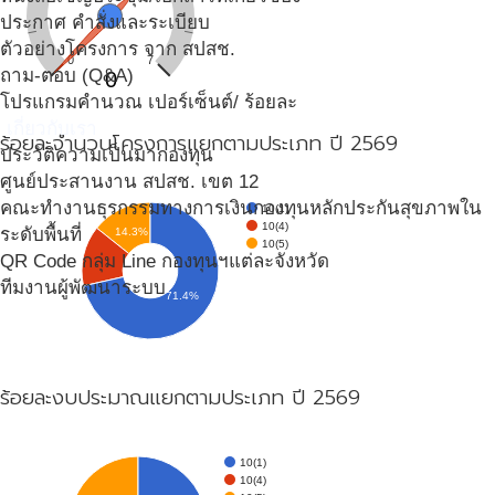
ประกาศ คำสั่งและระเบียบ
ตัวอย่างโครงการ จาก สปสช.
0
7
ถาม-ตอบ (Q&A)
0
โปรแกรมคำนวณ เปอร์เซ็นต์/ ร้อยละ
เกี่ยวกับเรา
ร้อยละจำนวนโครงการแยกตามประเภท ปี 2569
ประวัติความเป็นมากองทุน
ศูนย์ประสานงาน สปสช. เขต 12
คณะทำงานธุรกรรมทางการเงินกองทุนหลักประกันสุขภาพใน
10(1)
10(4)
ระดับพื้นที่
14.3%
10(5)
QR Code กลุ่ม Line กองทุนฯแต่ละจังหวัด
ทีมงานผู้พัฒนาระบบ
71.4%
ร้อยละงบประมาณแยกตามประเภท ปี 2569
10(1)
10(4)