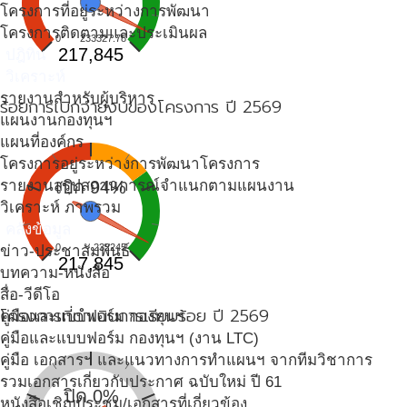
โครงการที่อยู่ระหว่างการพัฒนา
โครงการติดตามและประเมินผล
0
233327.78
217,845
ปฎิทิน
วิเคราะห์
รายงานสำหรับผู้บริหาร
ร้อยการเบิกจ่ายงบของโครงการ ปี 2569
แผนงานกองทุนฯ
แผนที่องค์กร
โครงการอยู่ระหว่างการพัฒนาโครงการ
รายงานสรุปสถานการณ์จำแนกตามแผนงาน
เบิก 94%
วิเคราะห์ ภาพรวม
คลังข้อมูล
0
232245
ข่าว-ประชาสัมพันธ์
217,845
บทความ-หนังสือ
สื่อ-วีดีโอ
โครงการที่ดำเนินการเรียบร้อย ปี 2569
คู่มือและแบบฟอร์ม กองทุนฯ
คู่มือและแบบฟอร์ม กองทุนฯ (งาน LTC)
คู่มือ เอกสารฯ และแนวทางการทำแผนฯ จากทีมวิชาการ
รวมเอกสารเกี่ยวกับประกาศ ฉบับใหม่ ปี 61
ปิด 0%
หนังสือเชิญประชุม/เอกสารที่เกี่ยวข้อง