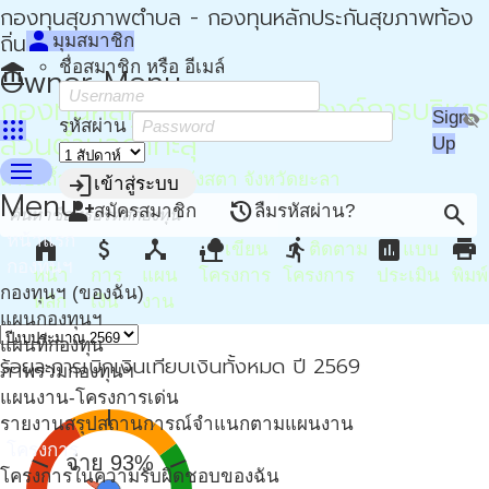
กองทุนสุขภาพตำบล - กองทุนหลักประกันสุขภาพท้อง
person
ถิ่น - กปท
มุมสมาชิก
ชื่อสมาชิก หรือ อีเมล์
account_balance
Owner Menu
กองทุนหลักประกันสุขภาพองค์การบริหาร
Sign
visibility_off
apps
รหัสผ่าน
ส่วนตำบลถ้ำทะลุ
Up
menu
ตำบลถ้ำทะลุ อำเภอบันนังสตา จังหวัดยะลา
login
เข้าสู่ระบบ
Menu
person_add
restore
search
สมัครสมาชิก
ลืมรหัสผ่าน?
หน้าแรก
home
attach_money
device_hub
nature_people
directions_run
assessment
print
เขียน
ติดตาม
แบบ
กองทุนฯ
หน้า
การ
แผน
โครงการ
โครงการ
ประเมิน
พิมพ์
กองทุนฯ (ของฉัน)
หลัก
เงิน
งาน
แผนกองทุนฯ
แผนที่กองทุน
ร้อยละการเบิกเงินเทียบเงินทั้งหมด ปี 2569
ภาพรวมกองทุนฯ
แผนงาน-โครงการเด่น
รายงานสรุปสถานการณ์จำแนกตามแผนงาน
โครงการ
จ่าย 93%
โครงการในความรับผิดชอบของฉัน