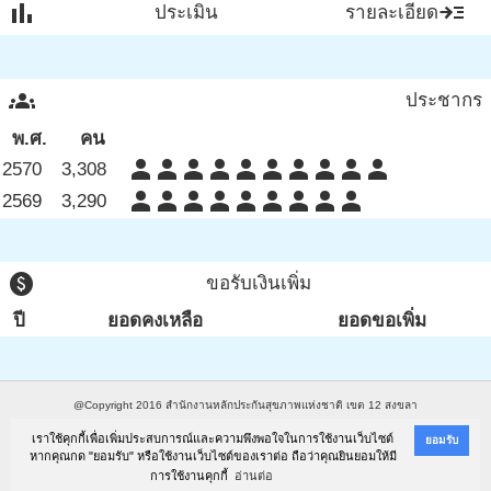
bar_chart
read_more
ประเมิน
รายละเอียด
groups
ประชากร
พ.ศ.
คน
person
person
person
person
person
person
person
person
person
person
2570
3,308
person
person
person
person
person
person
person
person
person
2569
3,290
paid
ขอรับเงินเพิ่ม
ปี
ยอดคงเหลือ
ยอดขอเพิ่ม
@Copyright 2016
สำนักงานหลักประกันสุขภาพแห่งชาติ เขต 12 สงขลา
อาคารสยามนครินทร์ คอมเพล็กซ์ (ชั้น ๓) ๔๘๘/๘๘ ถนนเพชรเกษม อำเภอหาดใหญ่ จังหวัดสงขลา
เราใช้คุกกี้เพื่อเพิ่มประสบการณ์และความพึงพอใจในการใช้งานเว็บไซต์
ยอมรับ
หากคุณกด "ยอมรับ" หรือใช้งานเว็บไซต์ของเราต่อ ถือว่าคุณยินยอมให้มี
๙๐๑๑๐ โทรศัพท์ ๐ ๗๔๒๓ ๓๘๘๘ โทรสาร ๐ ๗๔๒๓ ๕๔๙๔
การใช้งานคุกกี้
อ่านต่อ
Powered by
M&E Health Promotion Consult, Co.,Ltd.
. Designed by
SoftGanz Group