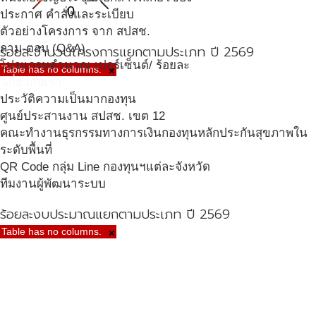
0
ประกาศ คำสั่งและระเบียบ
ตัวอย่างโครงการ จาก สปสช.
ถาม-ตอบ (Q&A)
ร้อยละจำนวนโครงการแยกตามประเภท ปี 2569
โปรแกรมคำนวณ เปอร์เซ็นต์/ ร้อยละ
Table has no columns.
×
เกี่ยวกับเรา
ประวัติความเป็นมากองทุน
ศูนย์ประสานงาน สปสช. เขต 12
คณะทำงานธุรกรรมทางการเงินกองทุนหลักประกันสุขภาพใน
ระดับพื้นที่
QR Code กลุ่ม Line กองทุนฯแต่ละจังหวัด
ทีมงานผู้พัฒนาระบบ
ร้อยละงบประมาณแยกตามประเภท ปี 2569
Table has no columns.
×