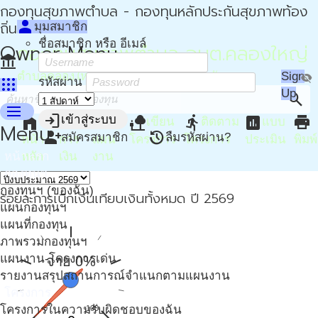
กองทุนสุขภาพตำบล - กองทุนหลักประกันสุขภาพท้อง
person
ถิ่น - กปท
มุมสมาชิก
ชื่อสมาชิก หรือ อีเมล์
Owner Menu
กองทุนสุขภาพตำบล อบต.คลองใหญ่
account_balance
ตำบลคลองใหญ่ อำเภอคลองใหญ่ จังหวัดตราด
Sign
visibility_off
apps
รหัสผ่าน
Up
search
menu
login
home
attach_money
device_hub
nature_people
directions_run
assessment
print
เข้าสู่ระบบ
เขียน
ติดตาม
แบบ
Menu
person_add
restore
สมัครสมาชิก
ลืมรหัสผ่าน?
หน้า
การ
แผน
โครงการ
โครงการ
ประเมิน
พิมพ์
หน้าแรก
หลัก
เงิน
งาน
กองทุนฯ
กองทุนฯ (ของฉัน)
ร้อยละการเบิกเงินเทียบเงินทั้งหมด ปี 2569
แผนกองทุนฯ
แผนที่กองทุน
ภาพรวมกองทุนฯ
แผนงาน-โครงการเด่น
จ่าย 0%
รายงานสรุปสถานการณ์จำแนกตามแผนงาน
โครงการ
โครงการในความรับผิดชอบของฉัน
0
100