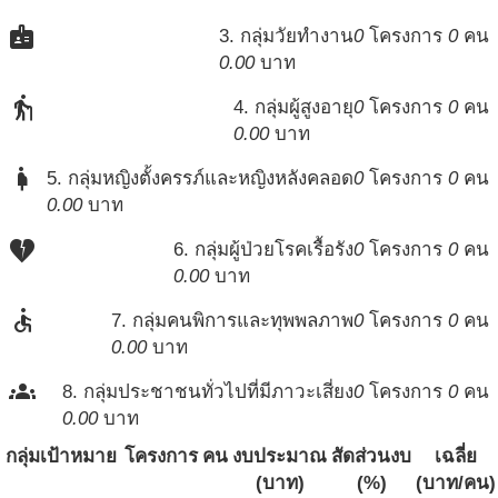
badge
3. กลุ่มวัยทำงาน
0
โครงการ
0
คน
0.00
บาท
elderly
4. กลุ่มผู้สูงอายุ
0
โครงการ
0
คน
0.00
บาท
pregnant_woman
5. กลุ่มหญิงตั้งครรภ์และหญิงหลังคลอด
0
โครงการ
0
คน
0.00
บาท
heart_broken
6. กลุ่มผู้ป่วยโรคเรื้อรัง
0
โครงการ
0
คน
0.00
บาท
accessible
7. กลุ่มคนพิการและทุพพลภาพ
0
โครงการ
0
คน
0.00
บาท
groups
8. กลุ่มประชาชนทั่วไปที่มีภาวะเสี่ยง
0
โครงการ
0
คน
0.00
บาท
กลุ่มเป้าหมาย
โครงการ
คน
งบประมาณ
สัดส่วนงบ
เฉลี่ย
(บาท)
(%)
(บาท/คน)