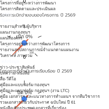
0
โครงการที่อยู่ระหว่างการพัฒนา
โครงการติดตามและประเมินผล
ร้อยการเบิกจ่ายงบของโครงการ ปี 2569
ปฎิทิน
วิเคราะห์
รายงานสำหรับผู้บริหาร
แผนงานกองทุนฯ
เบิก 0%
แผนที่องค์กร
โครงการอยู่ระหว่างการพัฒนาโครงการ
รายงานสรุปสถานการณ์จำแนกตามแผนงาน
0
100
วิเคราะห์ ภาพรวม
0
คลังข้อมูล
ข่าว-ประชาสัมพันธ์
โครงการที่ดำเนินการเรียบร้อย ปี 2569
บทความ-หนังสือ
สื่อ-วีดีโอ
คู่มือและแบบฟอร์ม กองทุนฯ
คู่มือและแบบฟอร์ม กองทุนฯ (งาน LTC)
ปิด 0%
คู่มือ เอกสารฯ และแนวทางการทำแผนฯ จากทีมวิชาการ
รวมเอกสารเกี่ยวกับประกาศ ฉบับใหม่ ปี 61
หนังสือเชิญประชุม/เอกสารที่เกี่ยวข้อง
0
100