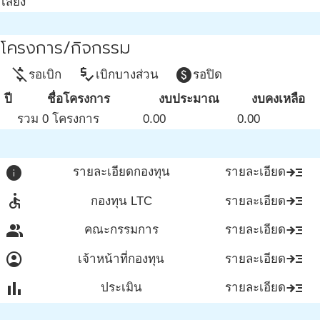
เสี่ยง
โครงการ/กิจกรรม
money_off
price_check
paid
รอเบิก
เบิกบางส่วน
รอปิด
ปี
ชื่อโครงการ
งบประมาณ
งบคงเหลือ
รวม 0 โครงการ
0.00
0.00
info
read_more
รายละเอียดกองทุน
รายละเอียด
accessible
read_more
กองทุน LTC
รายละเอียด
group
read_more
คณะกรรมการ
รายละเอียด
account_circle
read_more
เจ้าหน้าที่กองทุน
รายละเอียด
bar_chart
read_more
ประเมิน
รายละเอียด