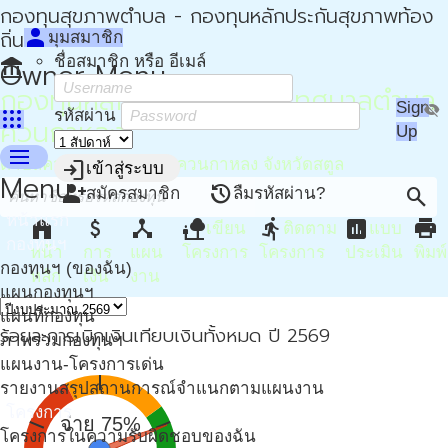
กองทุนสุขภาพตำบล - กองทุนหลักประกันสุขภาพท้อง
person
ถิ่น - กปท
มุมสมาชิก
ชื่อสมาชิก หรือ อีเมล์
account_balance
Owner Menu
กองทุนหลักประกันสุขภาพเทศบาลตำบล
Sign
visibility_off
apps
รหัสผ่าน
ควนกาหลง
Up
menu
ตำบลควนกาหลง อำเภอควนกาหลง จังหวัดสตูล
login
เข้าสู่ระบบ
Menu
person_add
restore
search
สมัครสมาชิก
ลืมรหัสผ่าน?
หน้าแรก
home
attach_money
device_hub
nature_people
directions_run
assessment
print
เขียน
ติดตาม
แบบ
กองทุนฯ
หน้า
การ
แผน
โครงการ
โครงการ
ประเมิน
พิมพ์
กองทุนฯ (ของฉัน)
หลัก
เงิน
งาน
แผนกองทุนฯ
แผนที่กองทุน
ร้อยละการเบิกเงินเทียบเงินทั้งหมด ปี 2569
ภาพรวมกองทุนฯ
แผนงาน-โครงการเด่น
รายงานสรุปสถานการณ์จำแนกตามแผนงาน
โครงการ
จ่าย 75%
โครงการในความรับผิดชอบของฉัน