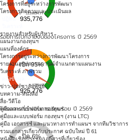
โครงการที่อยู่ระหว่างการพัฒนา
โครงการติดตามและประเมินผล
0
1239834.77
935,776
ปฎิทิน
วิเคราะห์
รายงานสำหรับผู้บริหาร
ร้อยการเบิกจ่ายงบของโครงการ ปี 2569
แผนงานกองทุนฯ
แผนที่องค์กร
โครงการอยู่ระหว่างการพัฒนาโครงการ
รายงานสรุปสถานการณ์จำแนกตามแผนงาน
เบิก 95%
วิเคราะห์ ภาพรวม
คลังข้อมูล
0
977949
ข่าว-ประชาสัมพันธ์
925,776
บทความ-หนังสือ
สื่อ-วีดีโอ
โครงการที่ดำเนินการเรียบร้อย ปี 2569
คู่มือและแบบฟอร์ม กองทุนฯ
คู่มือและแบบฟอร์ม กองทุนฯ (งาน LTC)
คู่มือ เอกสารฯ และแนวทางการทำแผนฯ จากทีมวิชาการ
รวมเอกสารเกี่ยวกับประกาศ ฉบับใหม่ ปี 61
ปิด 6%
หนังสือเชิญประชุม/เอกสารที่เกี่ยวข้อง