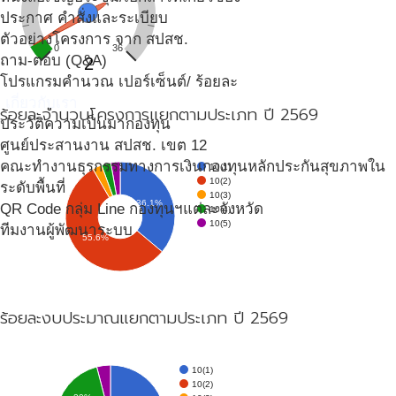
ประกาศ คำสั่งและระเบียบ
ตัวอย่างโครงการ จาก สปสช.
0
36
ถาม-ตอบ (Q&A)
2
โปรแกรมคำนวณ เปอร์เซ็นต์/ ร้อยละ
เกี่ยวกับเรา
ร้อยละจำนวนโครงการแยกตามประเภท ปี 2569
ประวัติความเป็นมากองทุน
ศูนย์ประสานงาน สปสช. เขต 12
คณะทำงานธุรกรรมทางการเงินกองทุนหลักประกันสุขภาพใน
10(1)
10(2)
ระดับพื้นที่
10(3)
36.1%
QR Code กลุ่ม Line กองทุนฯแต่ละจังหวัด
10(4)
10(5)
ทีมงานผู้พัฒนาระบบ
55.6%
ร้อยละงบประมาณแยกตามประเภท ปี 2569
10(1)
10(2)