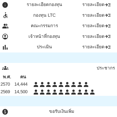
info
read_more
รายละเอียดกองทุน
รายละเอียด
accessible
read_more
กองทุน LTC
รายละเอียด
group
read_more
คณะกรรมการ
รายละเอียด
account_circle
read_more
เจ้าหน้าที่กองทุน
รายละเอียด
bar_chart
read_more
ประเมิน
รายละเอียด
groups
ประชากร
พ.ศ.
คน
person
person
person
person
person
person
person
person
person
2570
14,444
person
person
person
person
person
person
person
person
person
person
2569
14,500
paid
ขอรับเงินเพิ่ม