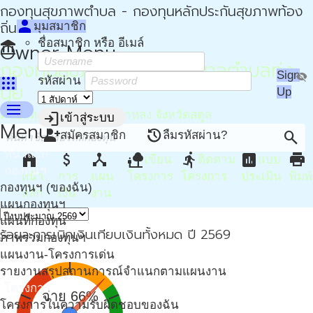
กองทุนสุขภาพตำบล - กองทุนหลักประกันสุขภาพท้อง
person
ถิ่น - กปท
มุมสมาชิก
ชื่อสมาชิก หรือ อีเมล์
account_balance
Owner Menu
กองทุนสุขภาพตำบล เทศบาลตำบลทุ่ง
Sign
visibility_off
apps
รหัสผ่าน
นุ้ย
Up
menu
ตำบลทุ่งนุ้ย อำเภอควนกาหลง จังหวัดสตูล
login
เข้าสู่ระบบ
Menu
person_add
restore
search
สมัครสมาชิก
ลืมรหัสผ่าน?
หน้าแรก
home
attach_money
device_hub
nature_people
directions_run
assessment
print
เขียน
ติดตาม
แบบ
กองทุนฯ
หน้า
การ
แผน
โครงการ
โครงการ
ประเมิน
พิมพ์
กองทุนฯ (ของฉัน)
หลัก
เงิน
งาน
แผนกองทุนฯ
แผนที่กองทุน
ร้อยละการเบิกเงินเทียบเงินทั้งหมด ปี 2569
ภาพรวมกองทุนฯ
แผนงาน-โครงการเด่น
รายงานสรุปสถานการณ์จำแนกตามแผนงาน
โครงการ
จ่าย 66%
โครงการในความรับผิดชอบของฉัน