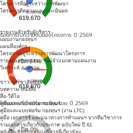
โครงการที่อยู่ระหว่างการพัฒนา
โครงการติดตามและประเมินผล
0
937547.81
619,670
ปฎิทิน
วิเคราะห์
รายงานสำหรับผู้บริหาร
ร้อยการเบิกจ่ายงบของโครงการ ปี 2569
แผนงานกองทุนฯ
แผนที่องค์กร
โครงการอยู่ระหว่างการพัฒนาโครงการ
รายงานสรุปสถานการณ์จำแนกตามแผนงาน
เบิก 84%
วิเคราะห์ ภาพรวม
คลังข้อมูล
0
735680
ข่าว-ประชาสัมพันธ์
619,670
บทความ-หนังสือ
สื่อ-วีดีโอ
โครงการที่ดำเนินการเรียบร้อย ปี 2569
คู่มือและแบบฟอร์ม กองทุนฯ
คู่มือและแบบฟอร์ม กองทุนฯ (งาน LTC)
คู่มือ เอกสารฯ และแนวทางการทำแผนฯ จากทีมวิชาการ
รวมเอกสารเกี่ยวกับประกาศ ฉบับใหม่ ปี 61
ปิด 0%
หนังสือเชิญประชุม/เอกสารที่เกี่ยวข้อง