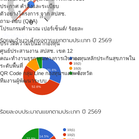
ประกาศ คำสั่งและระเบียบ
ตัวอย่างโครงการ จาก สปสช.
0
19
ถาม-ตอบ (Q&A)
0
โปรแกรมคำนวณ เปอร์เซ็นต์/ ร้อยละ
เกี่ยวกับเรา
ร้อยละจำนวนโครงการแยกตามประเภท ปี 2569
ประวัติความเป็นมากองทุน
ศูนย์ประสานงาน สปสช. เขต 12
คณะทำงานธุรกรรมทางการเงินกองทุนหลักประกันสุขภาพใน
10(1)
10(2)
ระดับพื้นที่
10(3)
31.6%
QR Code กลุ่ม Line กองทุนฯแต่ละจังหวัด
10(4)
ทีมงานผู้พัฒนาระบบ
52.6%
ร้อยละงบประมาณแยกตามประเภท ปี 2569
10(1)
10(2)
14.5%
22.9%