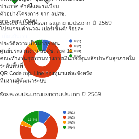
1
ประกาศ คำสั่งและระเบียบ
ตัวอย่างโครงการ จาก สปสช.
ถาม-ตอบ (Q&A)
ร้อยละจำนวนโครงการแยกตามประเภท ปี 2569
โปรแกรมคำนวณ เปอร์เซ็นต์/ ร้อยละ
เกี่ยวกับเรา
10(1)
ประวัติความเป็นมากองทุน
10(2)
ศูนย์ประสานงาน สปสช. เขต 12
10(3)
10(4)
คณะทำงานธุรกรรมทางการเงินกองทุนหลักประกันสุขภาพใน
ระดับพื้นที่
80%
QR Code กลุ่ม Line กองทุนฯแต่ละจังหวัด
ทีมงานผู้พัฒนาระบบ
ร้อยละงบประมาณแยกตามประเภท ปี 2569
10(1)
10(2)
16.7%
10(3)
10(4)