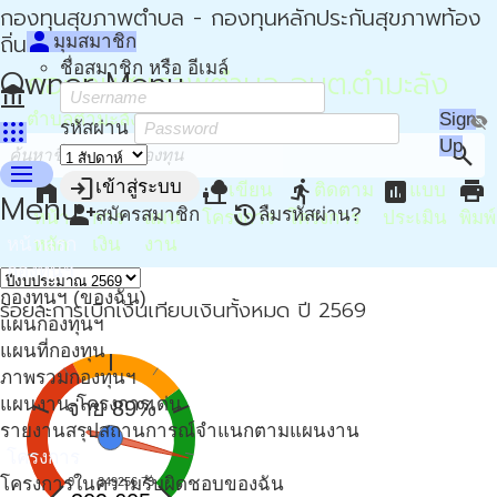
กองทุนสุขภาพตำบล - กองทุนหลักประกันสุขภาพท้อง
person
ถิ่น - กปท
มุมสมาชิก
ชื่อสมาชิก หรือ อีเมล์
Owner Menu
กองทุนสุขภาพตำบล อบต.ตำมะลัง
account_balance
ตำบลตำมะลัง อำเภอเมืองสตูล จังหวัดสตูล
Sign
visibility_off
apps
รหัสผ่าน
Up
search
menu
login
home
attach_money
device_hub
nature_people
directions_run
assessment
print
เข้าสู่ระบบ
เขียน
ติดตาม
แบบ
Menu
person_add
restore
สมัครสมาชิก
ลืมรหัสผ่าน?
หน้า
การ
แผน
โครงการ
โครงการ
ประเมิน
พิมพ์
หน้าแรก
หลัก
เงิน
งาน
กองทุนฯ
กองทุนฯ (ของฉัน)
ร้อยละการเบิกเงินเทียบเงินทั้งหมด ปี 2569
แผนกองทุนฯ
แผนที่กองทุน
ภาพรวมกองทุนฯ
แผนงาน-โครงการเด่น
จ่าย 89%
รายงานสรุปสถานการณ์จำแนกตามแผนงาน
โครงการ
โครงการในความรับผิดชอบของฉัน
0
349256.73