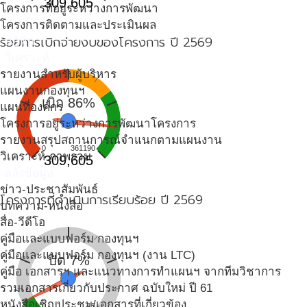
309,605
โครงการที่อยู่ระหว่างการพัฒนา
โครงการติดตามและประเมินผล
ร้อยการเบิกจ่ายงบของโครงการ ปี 2569
ปฎิทิน
วิเคราะห์
รายงานสำหรับผู้บริหาร
แผนงานกองทุนฯ
เบิก 86%
แผนที่องค์กร
โครงการอยู่ระหว่างการพัฒนาโครงการ
รายงานสรุปสถานการณ์จำแนกตามแผนงาน
0
361190
วิเคราะห์ ภาพรวม
309,605
คลังข้อมูล
ข่าว-ประชาสัมพันธ์
โครงการที่ดำเนินการเรียบร้อย ปี 2569
บทความ-หนังสือ
สื่อ-วีดีโอ
คู่มือและแบบฟอร์ม กองทุนฯ
คู่มือและแบบฟอร์ม กองทุนฯ (งาน LTC)
ปิด 7%
คู่มือ เอกสารฯ และแนวทางการทำแผนฯ จากทีมวิชาการ
รวมเอกสารเกี่ยวกับประกาศ ฉบับใหม่ ปี 61
หนังสือเชิญประชุม/เอกสารที่เกี่ยวข้อง
0
15