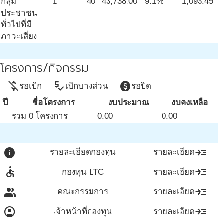
กลุ่ม
1
40
43,738.00
9.1%
1,093.45
ประชาชน
ทั่วไปที่มี
ภาวะเสี่ยง
โครงการ/กิจกรรม
money_off
price_check
paid
รอเบิก
เบิกบางส่วน
รอปิด
ปี
ชื่อโครงการ
งบประมาณ
งบคงเหลือ
รวม 0 โครงการ
0.00
0.00
info
read_more
รายละเอียดกองทุน
รายละเอียด
accessible
read_more
กองทุน LTC
รายละเอียด
group
read_more
คณะกรรมการ
รายละเอียด
account_circle
read_more
เจ้าหน้าที่กองทุน
รายละเอียด