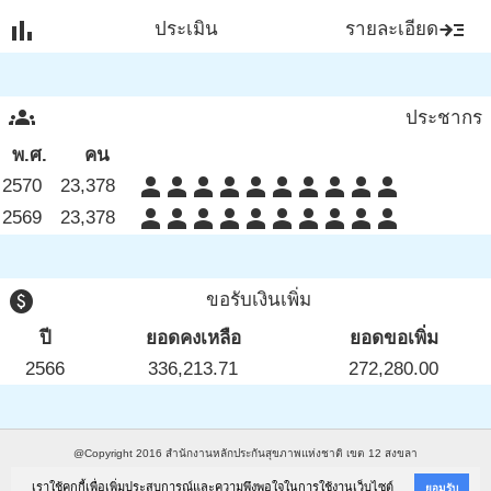
bar_chart
read_more
ประเมิน
รายละเอียด
groups
ประชากร
พ.ศ.
คน
person
person
person
person
person
person
person
person
person
person
2570
23,378
person
person
person
person
person
person
person
person
person
person
2569
23,378
paid
ขอรับเงินเพิ่ม
ปี
ยอดคงเหลือ
ยอดขอเพิ่ม
2566
336,213.71
272,280.00
@Copyright 2016
สำนักงานหลักประกันสุขภาพแห่งชาติ เขต 12 สงขลา
อาคารสยามนครินทร์ คอมเพล็กซ์ (ชั้น ๓) ๔๘๘/๘๘ ถนนเพชรเกษม อำเภอหาดใหญ่ จังหวัดสงขลา
เราใช้คุกกี้เพื่อเพิ่มประสบการณ์และความพึงพอใจในการใช้งานเว็บไซต์
ยอมรับ