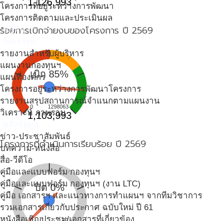
1,126,993
โครงการที่อยู่ระหว่างการพัฒนา
โครงการติดตามและประเมินผล
ร้อยการเบิกจ่ายงบของโครงการ ปี 2569
ปฎิทิน
วิเคราะห์
รายงานสำหรับผู้บริหาร
แผนงานกองทุนฯ
เบิก 85%
แผนที่องค์กร
โครงการอยู่ระหว่างการพัฒนาโครงการ
รายงานสรุปสถานการณ์จำแนกตามแผนงาน
0
1298063
วิเคราะห์ ภาพรวม
1,103,993
คลังข้อมูล
ข่าว-ประชาสัมพันธ์
โครงการที่ดำเนินการเรียบร้อย ปี 2569
บทความ-หนังสือ
สื่อ-วีดีโอ
คู่มือและแบบฟอร์ม กองทุนฯ
คู่มือและแบบฟอร์ม กองทุนฯ (งาน LTC)
ปิด 0%
คู่มือ เอกสารฯ และแนวทางการทำแผนฯ จากทีมวิชาการ
รวมเอกสารเกี่ยวกับประกาศ ฉบับใหม่ ปี 61
หนังสือเชิญประชุม/เอกสารที่เกี่ยวข้อง
0
12