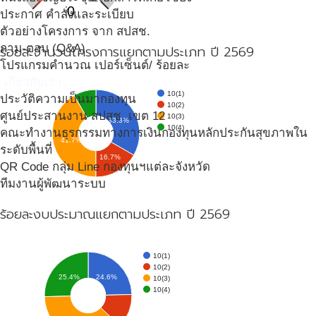
0
ประกาศ คำสั่งและระเบียบ
ตัวอย่างโครงการ จาก สปสช.
ถาม-ตอบ (Q&A)
ร้อยละจำนวนโครงการแยกตามประเภท ปี 2569
โปรแกรมคำนวณ เปอร์เซ็นต์/ ร้อยละ
เกี่ยวกับเรา
10(1)
ประวัติความเป็นมากองทุน
10(2)
ศูนย์ประสานงาน สปสช. เขต 12
10(3)
33.3%
10(4)
คณะทำงานธุรกรรมทางการเงินกองทุนหลักประกันสุขภาพใน
41.7%
ระดับพื้นที่
16.7%
QR Code กลุ่ม Line กองทุนฯแต่ละจังหวัด
ทีมงานผู้พัฒนาระบบ
ร้อยละงบประมาณแยกตามประเภท ปี 2569
10(1)
10(2)
24.6%
25.4%
10(3)
10(4)