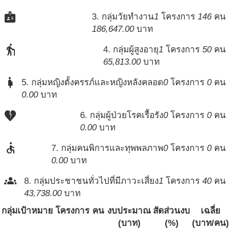
badge
3. กลุ่มวัยทำงาน
1
โครงการ
146
คน
186,647.00
บาท
elderly
4. กลุ่มผู้สูงอายุ
1
โครงการ
50
คน
65,813.00
บาท
pregnant_woman
5. กลุ่มหญิงตั้งครรภ์และหญิงหลังคลอด
0
โครงการ
0
คน
0.00
บาท
heart_broken
6. กลุ่มผู้ป่วยโรคเรื้อรัง
0
โครงการ
0
คน
0.00
บาท
accessible
7. กลุ่มคนพิการและทุพพลภาพ
0
โครงการ
0
คน
0.00
บาท
groups
8. กลุ่มประชาชนทั่วไปที่มีภาวะเสี่ยง
1
โครงการ
40
คน
43,738.00
บาท
กลุ่มเป้าหมาย
โครงการ
คน
งบประมาณ
สัดส่วนงบ
เฉลี่ย
(บาท)
(%)
(บาท/คน)