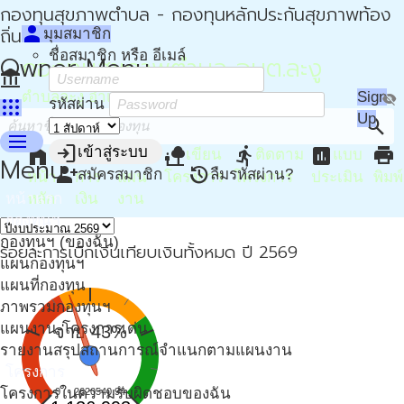
กองทุนสุขภาพตำบล - กองทุนหลักประกันสุขภาพท้อง
person
ถิ่น - กปท
มุมสมาชิก
ชื่อสมาชิก หรือ อีเมล์
Owner Menu
กองทุนสุขภาพตำบล อบต.ละงู
account_balance
ตำบลละงู อำเภอละงู จังหวัดสตูล
Sign
visibility_off
apps
รหัสผ่าน
Up
search
menu
login
home
attach_money
device_hub
nature_people
directions_run
assessment
print
เข้าสู่ระบบ
เขียน
ติดตาม
แบบ
Menu
person_add
restore
สมัครสมาชิก
ลืมรหัสผ่าน?
หน้า
การ
แผน
โครงการ
โครงการ
ประเมิน
พิมพ์
หน้าแรก
หลัก
เงิน
งาน
กองทุนฯ
กองทุนฯ (ของฉัน)
ร้อยละการเบิกเงินเทียบเงินทั้งหมด ปี 2569
แผนกองทุนฯ
แผนที่กองทุน
ภาพรวมกองทุนฯ
แผนงาน-โครงการเด่น
จ่าย 43%
รายงานสรุปสถานการณ์จำแนกตามแผนงาน
โครงการ
โครงการในความรับผิดชอบของฉัน
0
2620540.94