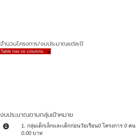
จำนวนโครงการ/งบประมาณแต่ละปี
Table has no columns.
×
งบประมาณตามกลุ่มเป้าหมาย
child_care
1. กลุ่มเด็กเล็กและเด็กก่อนวัยเรียน
0
โครงการ
0
คน
0.00
บาท