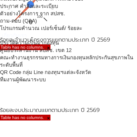
ประกาศ คำสั่งและระเบียบ
ตัวอย่างโครงการ จาก สปสช.
0
100
ถาม-ตอบ (Q&A)
0
โปรแกรมคำนวณ เปอร์เซ็นต์/ ร้อยละ
เกี่ยวกับเรา
ร้อยละจำนวนโครงการแยกตามประเภท ปี 2569
ประวัติความเป็นมากองทุน
Table has no columns.
×
ศูนย์ประสานงาน สปสช. เขต 12
คณะทำงานธุรกรรมทางการเงินกองทุนหลักประกันสุขภาพใน
ระดับพื้นที่
QR Code กลุ่ม Line กองทุนฯแต่ละจังหวัด
ทีมงานผู้พัฒนาระบบ
ร้อยละงบประมาณแยกตามประเภท ปี 2569
Table has no columns.
×