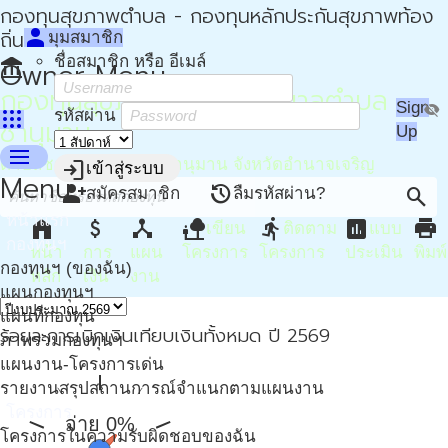
กองทุนสุขภาพตำบล - กองทุนหลักประกันสุขภาพท้อง
person
ถิ่น - กปท
มุมสมาชิก
ชื่อสมาชิก หรือ อีเมล์
account_balance
Owner Menu
กองทุนสุขภาพตำบล เทศบาลตำบล
Sign
visibility_off
apps
รหัสผ่าน
ชานุมาน
Up
menu
ตำบลชานุมาน อำเภอชานุมาน จังหวัดอำนาจเจริญ
login
เข้าสู่ระบบ
Menu
person_add
restore
search
สมัครสมาชิก
ลืมรหัสผ่าน?
หน้าแรก
home
attach_money
device_hub
nature_people
directions_run
assessment
print
เขียน
ติดตาม
แบบ
กองทุนฯ
หน้า
การ
แผน
โครงการ
โครงการ
ประเมิน
พิมพ์
กองทุนฯ (ของฉัน)
หลัก
เงิน
งาน
แผนกองทุนฯ
แผนที่กองทุน
ร้อยละการเบิกเงินเทียบเงินทั้งหมด ปี 2569
ภาพรวมกองทุนฯ
แผนงาน-โครงการเด่น
รายงานสรุปสถานการณ์จำแนกตามแผนงาน
โครงการ
จ่าย 0%
โครงการในความรับผิดชอบของฉัน