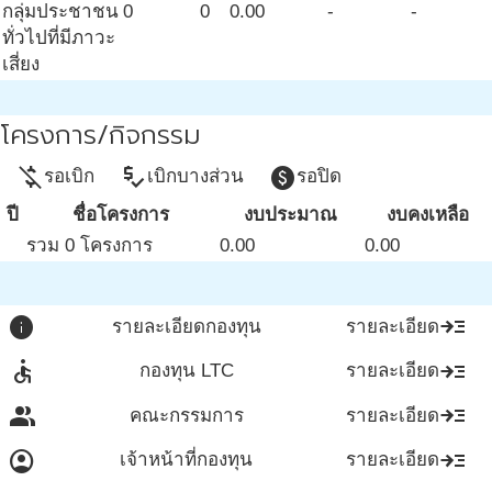
กลุ่มประชาชน
0
0
0.00
-
-
ทั่วไปที่มีภาวะ
เสี่ยง
โครงการ/กิจกรรม
money_off
price_check
paid
รอเบิก
เบิกบางส่วน
รอปิด
ปี
ชื่อโครงการ
งบประมาณ
งบคงเหลือ
รวม 0 โครงการ
0.00
0.00
info
read_more
รายละเอียดกองทุน
รายละเอียด
accessible
read_more
กองทุน LTC
รายละเอียด
group
read_more
คณะกรรมการ
รายละเอียด
account_circle
read_more
เจ้าหน้าที่กองทุน
รายละเอียด