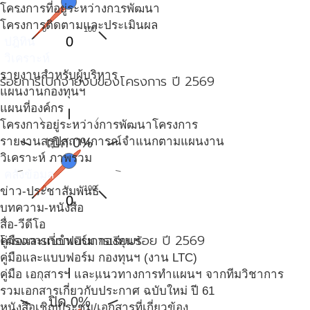
โครงการที่อยู่ระหว่างการพัฒนา
โครงการติดตามและประเมินผล
0
100
0
ปฎิทิน
วิเคราะห์
รายงานสำหรับผู้บริหาร
ร้อยการเบิกจ่ายงบของโครงการ ปี 2569
แผนงานกองทุนฯ
แผนที่องค์กร
โครงการอยู่ระหว่างการพัฒนาโครงการ
รายงานสรุปสถานการณ์จำแนกตามแผนงาน
เบิก 0%
วิเคราะห์ ภาพรวม
คลังข้อมูล
0
100
ข่าว-ประชาสัมพันธ์
0
บทความ-หนังสือ
สื่อ-วีดีโอ
โครงการที่ดำเนินการเรียบร้อย ปี 2569
คู่มือและแบบฟอร์ม กองทุนฯ
คู่มือและแบบฟอร์ม กองทุนฯ (งาน LTC)
คู่มือ เอกสารฯ และแนวทางการทำแผนฯ จากทีมวิชาการ
รวมเอกสารเกี่ยวกับประกาศ ฉบับใหม่ ปี 61
ปิด 0%
หนังสือเชิญประชุม/เอกสารที่เกี่ยวข้อง