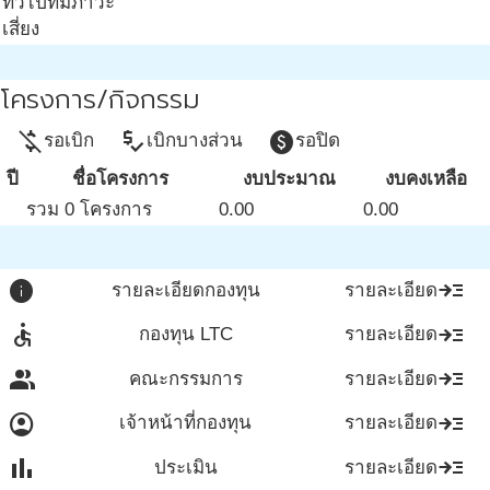
ทั่วไปที่มีภาวะ
เสี่ยง
โครงการ/กิจกรรม
money_off
price_check
paid
รอเบิก
เบิกบางส่วน
รอปิด
ปี
ชื่อโครงการ
งบประมาณ
งบคงเหลือ
รวม 0 โครงการ
0.00
0.00
info
read_more
รายละเอียดกองทุน
รายละเอียด
accessible
read_more
กองทุน LTC
รายละเอียด
group
read_more
คณะกรรมการ
รายละเอียด
account_circle
read_more
เจ้าหน้าที่กองทุน
รายละเอียด
bar_chart
read_more
ประเมิน
รายละเอียด