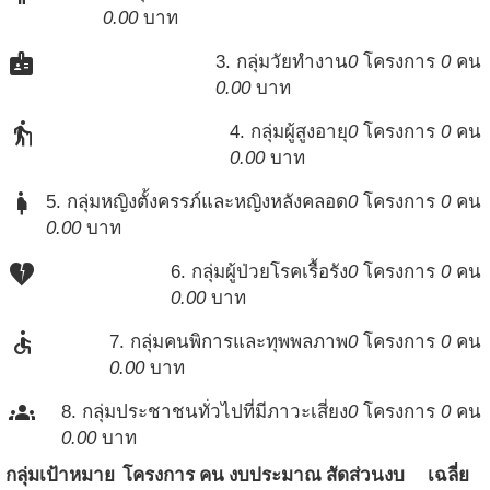
0.00
บาท
badge
3. กลุ่มวัยทำงาน
0
โครงการ
0
คน
0.00
บาท
elderly
4. กลุ่มผู้สูงอายุ
0
โครงการ
0
คน
0.00
บาท
pregnant_woman
5. กลุ่มหญิงตั้งครรภ์และหญิงหลังคลอด
0
โครงการ
0
คน
0.00
บาท
heart_broken
6. กลุ่มผู้ป่วยโรคเรื้อรัง
0
โครงการ
0
คน
0.00
บาท
accessible
7. กลุ่มคนพิการและทุพพลภาพ
0
โครงการ
0
คน
0.00
บาท
groups
8. กลุ่มประชาชนทั่วไปที่มีภาวะเสี่ยง
0
โครงการ
0
คน
0.00
บาท
กลุ่มเป้าหมาย
โครงการ
คน
งบประมาณ
สัดส่วนงบ
เฉลี่ย