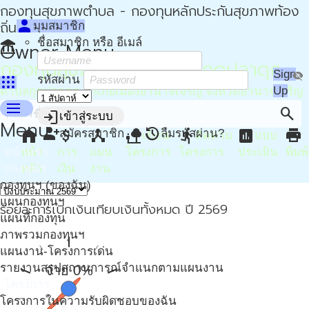
กองทุนสุขภาพตำบล - กองทุนหลักประกันสุขภาพท้อง
person
ถิ่น - กปท
มุมสมาชิก
ชื่อสมาชิก หรือ อีเมล์
account_balance
Owner Menu
กองทุนสุขภาพตำบล อบต.กุดปลาดุก
Sign
visibility_off
apps
รหัสผ่าน
Up
ตำบลกุดปลาดุก อำเภอเมืองอำนาจเจริญ จังหวัดอำนาจเจริญ
menu
search
login
เข้าสู่ระบบ
Menu
person_add
restore
home
attach_money
device_hub
nature_people
directions_run
assessment
print
สมัครสมาชิก
ลืมรหัสผ่าน?
เขียน
ติดตาม
แบบ
หน้าแรก
หน้า
การ
แผน
โครงการ
โครงการ
ประเมิน
พิมพ์
กองทุนฯ
หลัก
เงิน
งาน
กองทุนฯ (ของฉัน)
แผนกองทุนฯ
ร้อยละการเบิกเงินเทียบเงินทั้งหมด ปี 2569
แผนที่กองทุน
ภาพรวมกองทุนฯ
แผนงาน-โครงการเด่น
รายงานสรุปสถานการณ์จำแนกตามแผนงาน
จ่าย 0%
โครงการ
โครงการในความรับผิดชอบของฉัน