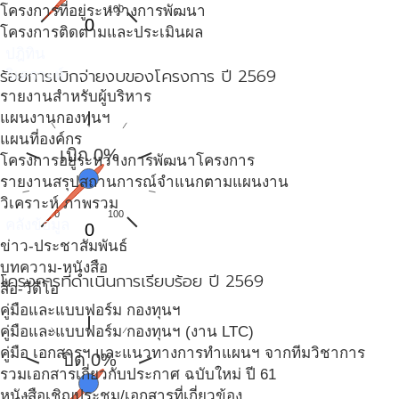
โครงการที่อยู่ระหว่างการพัฒนา
0
100
0
โครงการติดตามและประเมินผล
ปฎิทิน
ร้อยการเบิกจ่ายงบของโครงการ ปี 2569
วิเคราะห์
รายงานสำหรับผู้บริหาร
แผนงานกองทุนฯ
แผนที่องค์กร
เบิก 0%
โครงการอยู่ระหว่างการพัฒนาโครงการ
รายงานสรุปสถานการณ์จำแนกตามแผนงาน
วิเคราะห์ ภาพรวม
0
100
คลังข้อมูล
0
ข่าว-ประชาสัมพันธ์
บทความ-หนังสือ
โครงการที่ดำเนินการเรียบร้อย ปี 2569
สื่อ-วีดีโอ
คู่มือและแบบฟอร์ม กองทุนฯ
คู่มือและแบบฟอร์ม กองทุนฯ (งาน LTC)
คู่มือ เอกสารฯ และแนวทางการทำแผนฯ จากทีมวิชาการ
ปิด 0%
รวมเอกสารเกี่ยวกับประกาศ ฉบับใหม่ ปี 61
หนังสือเชิญประชุม/เอกสารที่เกี่ยวข้อง