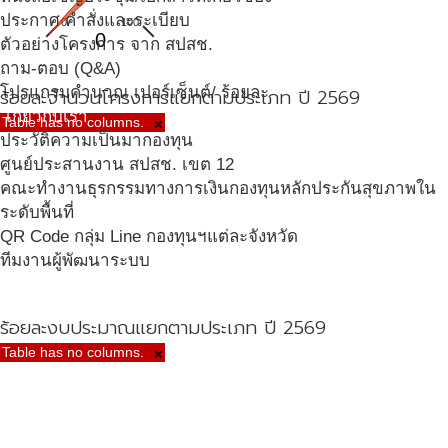
ประกาศ คำสั่งและระเบียบ
0
100
0
ตัวอย่างโครงการ จาก สปสช.
ถาม-ตอบ (Q&A)
โปรแกรมคำนวณ เปอร์เซ็นต์/ ร้อยละ
ร้อยละจำนวนโครงการแยกตามประเภท ปี 2569
เกี่ยวกับเรา
Table has no columns.
×
ประวัติความเป็นมากองทุน
ศูนย์ประสานงาน สปสช. เขต 12
คณะทำงานธุรกรรมทางการเงินกองทุนหลักประกันสุขภาพใน
ระดับพื้นที่
QR Code กลุ่ม Line กองทุนฯแต่ละจังหวัด
ทีมงานผู้พัฒนาระบบ
ร้อยละงบประมาณแยกตามประเภท ปี 2569
Table has no columns.
×