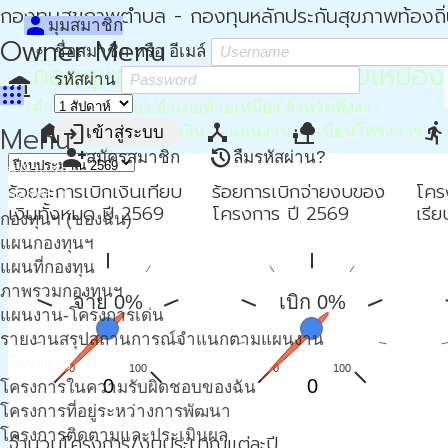
กองทุนสุขภาพตำบล - กองทุนหลักประกันสุขภาพท้องถิ
person
มุมสมาชิก
Owner Menu
ชื่อสมาชิก หรือ อีเมล์
กองทุนสุขภาพตำบล อบต.ท้ายเหมือง
รหัสผ่าน
account_balance
apps
ตำบลท้ายเหมือง อำเภอท้ายเหมือง จังหวัดพังงา
home
attach_money
device_hub
nature_people
directions_run
Menu
login
หน้าหลัก
การเงิน
แผนงาน
เขียนโครงการ
เข้าสู่ระบบ
person_add
restore
สมัครสมาชิก
ลืมรหัสผ่าน?
หน้าแรก
ร้อยละการเบิกเงินเทียบ
ร้อยการเบิกจ่ายงบของ
โคร
กองทุนฯ
เงินทั้งหมด ปี 2569
โครงการ ปี 2569
เรี
กองทุนฯ (ของฉัน)
แผนกองทุนฯ
แผนที่กองทุน
ภาพรวมกองทุนฯ
จ่าย 0%
เบิก 0%
แผนงาน-โครงการเด่น
รายงานสรุปสถานการณ์จำแนกตามแผนงาน
โครงการ
0
100
0
100
0
0
โครงการในความรับผิดชอบของฉัน
โครงการที่อยู่ระหว่างการพัฒนา
โครงการติดตามและประเมินผล
จำนวนโครงการ/งบประมาณแต่ละปี