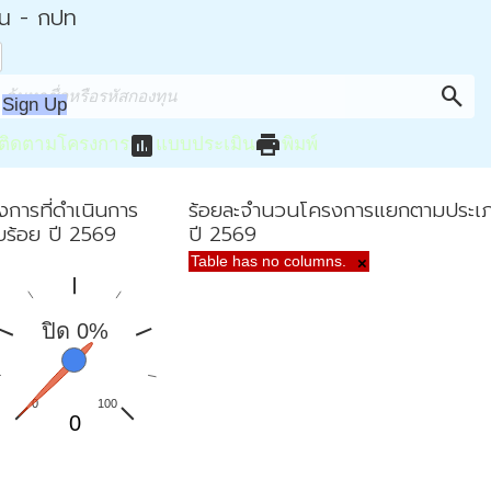
่น - กปท
search
Sign Up
assessment
print
ติดตามโครงการ
แบบประเมิน
พิมพ์
งการที่ดำเนินการ
ร้อยละจำนวนโครงการแยกตามประเ
ยบร้อย ปี 2569
ปี 2569
Table has no columns.
×
ปิด 0%
0
100
0