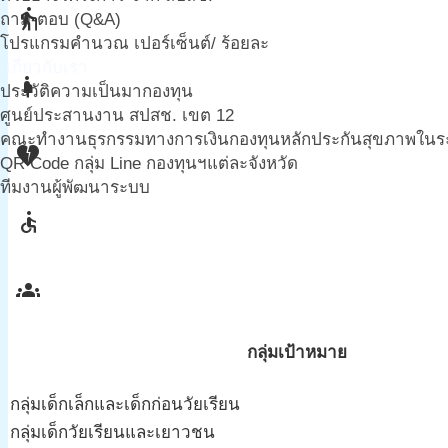
elderly
ถาม-ตอบ (Q&A)
โปรแกรมคำนวณ เปอร์เซ็นต์/ ร้อยละ
เกี่ยวกับเรา
pregnant_woman
ประวัติความเป็นมากองทุน
ศูนย์ประสานงาน สปสช. เขต 12
คณะทำงานธุรกรรมทางการเงินกองทุนหลักประกันสุขภาพในระดั
heart_broken
QR Code กลุ่ม Line กองทุนฯแต่ละจังหวัด
ทีมงานผู้พัฒนาระบบ
accessible
groups
กลุ่มเป้าหมาย
กลุ่มเด็กเล็กและเด็กก่อนวัยเรียน
กลุ่มเด็กวัยเรียนและเยาวชน