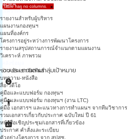
ปฎิทิน
Table has no columns.
×
วิเคราะห์
รายงานสำหรับผู้บริหาร
แผนงานกองทุนฯ
แผนที่องค์กร
โครงการอยู่ระหว่างการพัฒนาโครงการ
รายงานสรุปสถานการณ์จำแนกตามแผนงาน
วิเคราะห์ ภาพรวม
คลังข้อมูล
งบประมาณตามกลุ่มเป้าหมาย
ข่าว-ประชาสัมพันธ์
บทความ-หนังสือ
child_care
สื่อ-วีดีโอ
คู่มือและแบบฟอร์ม กองทุนฯ
คู่มือและแบบฟอร์ม กองทุนฯ (งาน LTC)
accessibility_new
คู่มือ เอกสารฯ และแนวทางการทำแผนฯ จากทีมวิชาการ
รวมเอกสารเกี่ยวกับประกาศ ฉบับใหม่ ปี 61
badge
หนังสือเชิญประชุม/เอกสารที่เกี่ยวข้อง
ประกาศ คำสั่งและระเบียบ
ตัวอย่างโครงการ จาก สปสช.