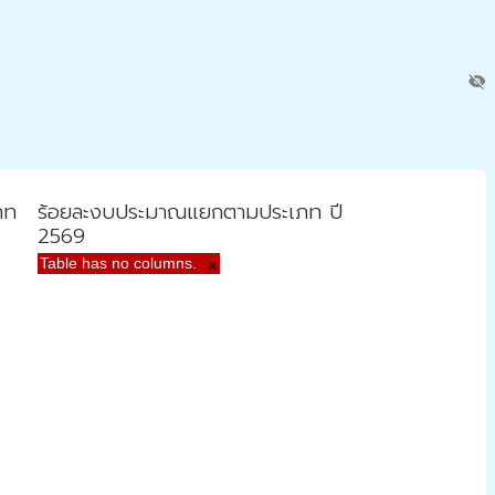
visibility_off
ภท
ร้อยละงบประมาณแยกตามประเภท ปี
2569
Table has no columns.
×