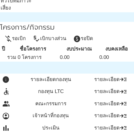
ทั่วไปที่มีภาวะ
เสี่ยง
โครงการ/กิจกรรม
money_off
price_check
paid
รอเบิก
เบิกบางส่วน
รอปิด
ปี
ชื่อโครงการ
งบประมาณ
งบคงเหลือ
รวม 0 โครงการ
0.00
0.00
info
read_more
รายละเอียดกองทุน
รายละเอียด
accessible
read_more
กองทุน LTC
รายละเอียด
group
read_more
คณะกรรมการ
รายละเอียด
account_circle
read_more
เจ้าหน้าที่กองทุน
รายละเอียด
bar_chart
read_more
ประเมิน
รายละเอียด