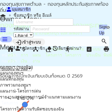
กองทุนสุขภาพตำบล - กองทุนหลักประกันสุขภาพท้อง
person
ถิ่น - กปท
มุมสมาชิก
ชื่อสมาชิก หรือ อีเมล์
account_balance
Owner Menu
กองทุนสุขภาพตำบล อบต.เกาะพระทอง
Sign
visibility_off
apps
รหัสผ่าน
Up
ตำบลเกาะพระทอง อำเภอคุระบุรี จังหวัดพังงา
menu
search
login
เข้าสู่ระบบ
Menu
person_add
restore
home
attach_money
device_hub
nature_people
directions_run
assessment
print
สมัครสมาชิก
ลืมรหัสผ่าน?
เขียน
ติดตาม
แบบ
หน้าแรก
หน้า
การ
แผน
โครงการ
โครงการ
ประเมิน
พิมพ์
กองทุนฯ
หลัก
เงิน
งาน
กองทุนฯ (ของฉัน)
แผนกองทุนฯ
ร้อยละการเบิกเงินเทียบเงินทั้งหมด ปี 2569
แผนที่กองทุน
ภาพรวมกองทุนฯ
แผนงาน-โครงการเด่น
รายงานสรุปสถานการณ์จำแนกตามแผนงาน
จ่าย 0%
โครงการ
โครงการในความรับผิดชอบของฉัน