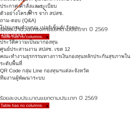
ประกาศ คำสั่งและระเบียบ
0
100
0
ตัวอย่างโครงการ จาก สปสช.
ถาม-ตอบ (Q&A)
โปรแกรมคำนวณ เปอร์เซ็นต์/ ร้อยละ
ร้อยละจำนวนโครงการแยกตามประเภท ปี 2569
เกี่ยวกับเรา
Table has no columns.
×
ประวัติความเป็นมากองทุน
ศูนย์ประสานงาน สปสช. เขต 12
คณะทำงานธุรกรรมทางการเงินกองทุนหลักประกันสุขภาพใน
ระดับพื้นที่
QR Code กลุ่ม Line กองทุนฯแต่ละจังหวัด
ทีมงานผู้พัฒนาระบบ
ร้อยละงบประมาณแยกตามประเภท ปี 2569
Table has no columns.
×