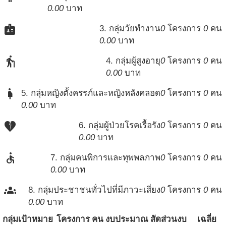
0.00
บาท
badge
3. กลุ่มวัยทำงาน
0
โครงการ
0
คน
0.00
บาท
elderly
4. กลุ่มผู้สูงอายุ
0
โครงการ
0
คน
0.00
บาท
pregnant_woman
5. กลุ่มหญิงตั้งครรภ์และหญิงหลังคลอด
0
โครงการ
0
คน
0.00
บาท
heart_broken
6. กลุ่มผู้ป่วยโรคเรื้อรัง
0
โครงการ
0
คน
0.00
บาท
accessible
7. กลุ่มคนพิการและทุพพลภาพ
0
โครงการ
0
คน
0.00
บาท
groups
8. กลุ่มประชาชนทั่วไปที่มีภาวะเสี่ยง
0
โครงการ
0
คน
0.00
บาท
กลุ่มเป้าหมาย
โครงการ
คน
งบประมาณ
สัดส่วนงบ
เฉลี่ย