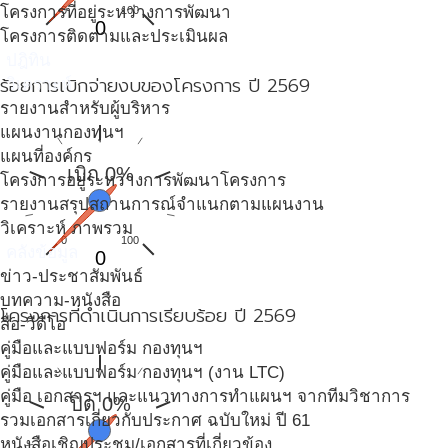
โครงการที่อยู่ระหว่างการพัฒนา
0
100
0
โครงการติดตามและประเมินผล
ปฎิทิน
ร้อยการเบิกจ่ายงบของโครงการ ปี 2569
วิเคราะห์
รายงานสำหรับผู้บริหาร
แผนงานกองทุนฯ
แผนที่องค์กร
เบิก 0%
โครงการอยู่ระหว่างการพัฒนาโครงการ
รายงานสรุปสถานการณ์จำแนกตามแผนงาน
วิเคราะห์ ภาพรวม
0
100
คลังข้อมูล
0
ข่าว-ประชาสัมพันธ์
บทความ-หนังสือ
โครงการที่ดำเนินการเรียบร้อย ปี 2569
สื่อ-วีดีโอ
คู่มือและแบบฟอร์ม กองทุนฯ
คู่มือและแบบฟอร์ม กองทุนฯ (งาน LTC)
คู่มือ เอกสารฯ และแนวทางการทำแผนฯ จากทีมวิชาการ
ปิด 0%
รวมเอกสารเกี่ยวกับประกาศ ฉบับใหม่ ปี 61
หนังสือเชิญประชุม/เอกสารที่เกี่ยวข้อง