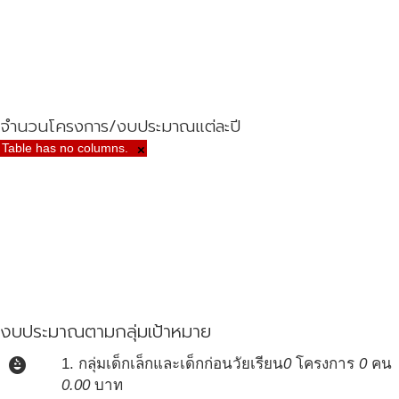
จำนวนโครงการ/งบประมาณแต่ละปี
Table has no columns.
×
งบประมาณตามกลุ่มเป้าหมาย
child_care
1. กลุ่มเด็กเล็กและเด็กก่อนวัยเรียน
0
โครงการ
0
คน
0.00
บาท