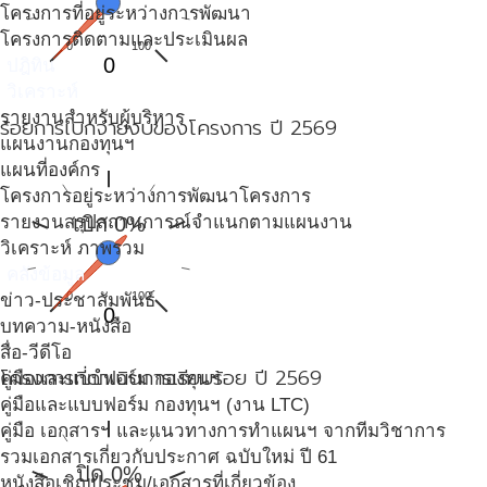
โครงการที่อยู่ระหว่างการพัฒนา
โครงการติดตามและประเมินผล
0
100
0
ปฎิทิน
วิเคราะห์
รายงานสำหรับผู้บริหาร
ร้อยการเบิกจ่ายงบของโครงการ ปี 2569
แผนงานกองทุนฯ
แผนที่องค์กร
โครงการอยู่ระหว่างการพัฒนาโครงการ
รายงานสรุปสถานการณ์จำแนกตามแผนงาน
เบิก 0%
วิเคราะห์ ภาพรวม
คลังข้อมูล
0
100
ข่าว-ประชาสัมพันธ์
0
บทความ-หนังสือ
สื่อ-วีดีโอ
โครงการที่ดำเนินการเรียบร้อย ปี 2569
คู่มือและแบบฟอร์ม กองทุนฯ
คู่มือและแบบฟอร์ม กองทุนฯ (งาน LTC)
คู่มือ เอกสารฯ และแนวทางการทำแผนฯ จากทีมวิชาการ
รวมเอกสารเกี่ยวกับประกาศ ฉบับใหม่ ปี 61
ปิด 0%
หนังสือเชิญประชุม/เอกสารที่เกี่ยวข้อง