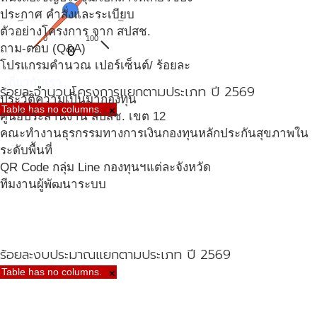
ประกาศ คำสั่งและระเบียบ
ตัวอย่างโครงการ จาก สปสช.
0
100
ถาม-ตอบ (Q&A)
0
โปรแกรมคำนวณ เปอร์เซ็นต์/ ร้อยละ
เกี่ยวกับเรา
ร้อยละจำนวนโครงการแยกตามประเภท ปี 2569
ประวัติความเป็นมากองทุน
Table has no columns.
×
ศูนย์ประสานงาน สปสช. เขต 12
คณะทำงานธุรกรรมทางการเงินกองทุนหลักประกันสุขภาพใน
ระดับพื้นที่
QR Code กลุ่ม Line กองทุนฯแต่ละจังหวัด
ทีมงานผู้พัฒนาระบบ
ร้อยละงบประมาณแยกตามประเภท ปี 2569
Table has no columns.
×