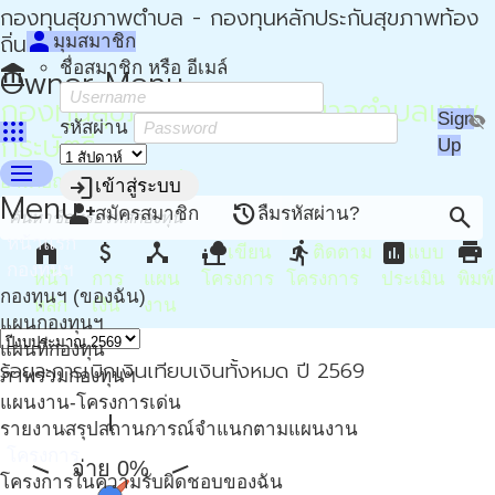
กองทุนสุขภาพตำบล - กองทุนหลักประกันสุขภาพท้อง
person
ถิ่น - กปท
มุมสมาชิก
ชื่อสมาชิก หรือ อีเมล์
account_balance
Owner Menu
กองทุนสุขภาพตำบล เทศบาลตำบลเทพ
Sign
visibility_off
apps
รหัสผ่าน
กระษัตรี
Up
menu
อำเภอถลาง จังหวัดภูเก็ต
login
เข้าสู่ระบบ
Menu
person_add
restore
search
สมัครสมาชิก
ลืมรหัสผ่าน?
หน้าแรก
home
attach_money
device_hub
nature_people
directions_run
assessment
print
เขียน
ติดตาม
แบบ
กองทุนฯ
หน้า
การ
แผน
โครงการ
โครงการ
ประเมิน
พิมพ์
กองทุนฯ (ของฉัน)
หลัก
เงิน
งาน
แผนกองทุนฯ
แผนที่กองทุน
ร้อยละการเบิกเงินเทียบเงินทั้งหมด ปี 2569
ภาพรวมกองทุนฯ
แผนงาน-โครงการเด่น
รายงานสรุปสถานการณ์จำแนกตามแผนงาน
โครงการ
จ่าย 0%
โครงการในความรับผิดชอบของฉัน