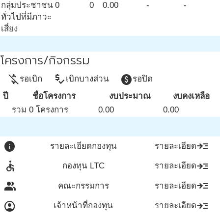
กลุ่มประชาชน
0
0
0.00
-
-
ทั่วไปที่มีภาวะ
เสี่ยง
โครงการ/กิจกรรม
money_off
price_check
paid
รอเบิก
เบิกบางส่วน
รอปิด
ปี
ชื่อโครงการ
งบประมาณ
งบคงเหลือ
รวม 0 โครงการ
0.00
0.00
info
read_more
รายละเอียดกองทุน
รายละเอียด
accessible
read_more
กองทุน LTC
รายละเอียด
group
read_more
คณะกรรมการ
รายละเอียด
account_circle
read_more
เจ้าหน้าที่กองทุน
รายละเอียด