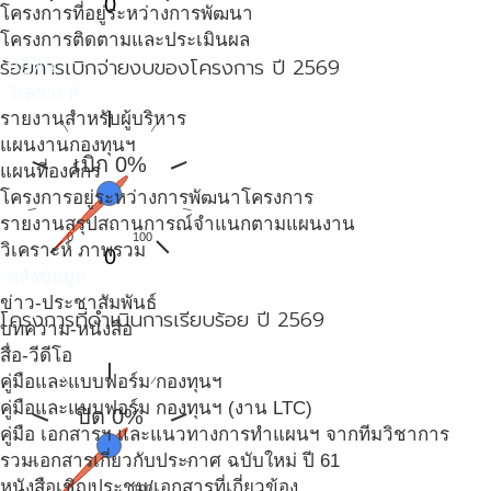
0
โครงการที่อยู่ระหว่างการพัฒนา
โครงการติดตามและประเมินผล
ร้อยการเบิกจ่ายงบของโครงการ ปี 2569
ปฎิทิน
วิเคราะห์
รายงานสำหรับผู้บริหาร
แผนงานกองทุนฯ
เบิก 0%
แผนที่องค์กร
โครงการอยู่ระหว่างการพัฒนาโครงการ
รายงานสรุปสถานการณ์จำแนกตามแผนงาน
0
100
วิเคราะห์ ภาพรวม
0
คลังข้อมูล
ข่าว-ประชาสัมพันธ์
โครงการที่ดำเนินการเรียบร้อย ปี 2569
บทความ-หนังสือ
สื่อ-วีดีโอ
คู่มือและแบบฟอร์ม กองทุนฯ
คู่มือและแบบฟอร์ม กองทุนฯ (งาน LTC)
ปิด 0%
คู่มือ เอกสารฯ และแนวทางการทำแผนฯ จากทีมวิชาการ
รวมเอกสารเกี่ยวกับประกาศ ฉบับใหม่ ปี 61
หนังสือเชิญประชุม/เอกสารที่เกี่ยวข้อง
0
100