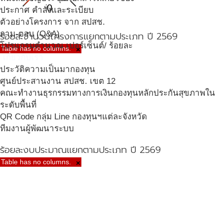
0
ประกาศ คำสั่งและระเบียบ
ตัวอย่างโครงการ จาก สปสช.
ถาม-ตอบ (Q&A)
ร้อยละจำนวนโครงการแยกตามประเภท ปี 2569
โปรแกรมคำนวณ เปอร์เซ็นต์/ ร้อยละ
Table has no columns.
×
เกี่ยวกับเรา
ประวัติความเป็นมากองทุน
ศูนย์ประสานงาน สปสช. เขต 12
คณะทำงานธุรกรรมทางการเงินกองทุนหลักประกันสุขภาพใน
ระดับพื้นที่
QR Code กลุ่ม Line กองทุนฯแต่ละจังหวัด
ทีมงานผู้พัฒนาระบบ
ร้อยละงบประมาณแยกตามประเภท ปี 2569
Table has no columns.
×