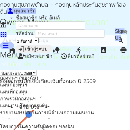
กองทุนสุขภาพตำบล - กองทุนหลักประกันสุขภาพท้อง
person
ถิ่น - กปท
มุมสมาชิก
ชื่อสมาชิก หรือ อีเมล์
Owner Menu
กองทุนสุขภาพตำบล อบต.นาคา
account_balance
ตำบลนาคา อำเภอสุขสำราญ จังหวัดระนอง
Sign
visibility_off
apps
รหัสผ่าน
Up
search
menu
login
home
attach_money
device_hub
nature_people
directions_run
assessment
print
เข้าสู่ระบบ
เขียน
ติดตาม
แบบ
Menu
person_add
restore
สมัครสมาชิก
ลืมรหัสผ่าน?
หน้า
การ
แผน
โครงการ
โครงการ
ประเมิน
พิมพ์
หน้าแรก
หลัก
เงิน
งาน
กองทุนฯ
กองทุนฯ (ของฉัน)
ร้อยละการเบิกเงินเทียบเงินทั้งหมด ปี 2569
แผนกองทุนฯ
แผนที่กองทุน
ภาพรวมกองทุนฯ
แผนงาน-โครงการเด่น
จ่าย 0%
รายงานสรุปสถานการณ์จำแนกตามแผนงาน
โครงการ
โครงการในความรับผิดชอบของฉัน
0
100