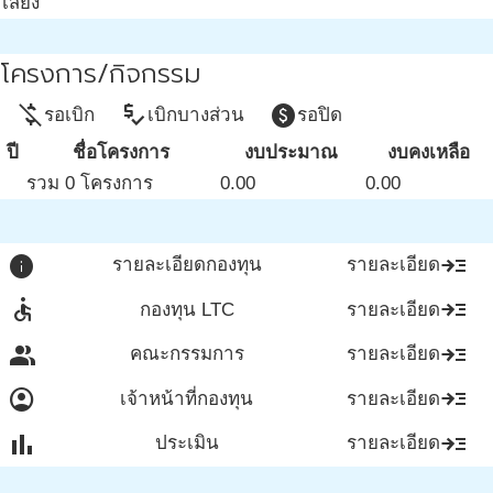
เสี่ยง
โครงการ/กิจกรรม
money_off
price_check
paid
รอเบิก
เบิกบางส่วน
รอปิด
ปี
ชื่อโครงการ
งบประมาณ
งบคงเหลือ
รวม 0 โครงการ
0.00
0.00
info
read_more
รายละเอียดกองทุน
รายละเอียด
accessible
read_more
กองทุน LTC
รายละเอียด
group
read_more
คณะกรรมการ
รายละเอียด
account_circle
read_more
เจ้าหน้าที่กองทุน
รายละเอียด
bar_chart
read_more
ประเมิน
รายละเอียด