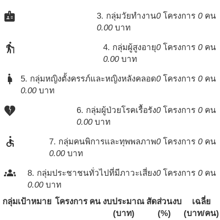
badge
3. กลุ่มวัยทำงาน
0
โครงการ
0
คน
0.00
บาท
elderly
4. กลุ่มผู้สูงอายุ
0
โครงการ
0
คน
0.00
บาท
pregnant_woman
5. กลุ่มหญิงตั้งครรภ์และหญิงหลังคลอด
0
โครงการ
0
คน
0.00
บาท
heart_broken
6. กลุ่มผู้ป่วยโรคเรื้อรัง
0
โครงการ
0
คน
0.00
บาท
accessible
7. กลุ่มคนพิการและทุพพลภาพ
0
โครงการ
0
คน
0.00
บาท
groups
8. กลุ่มประชาชนทั่วไปที่มีภาวะเสี่ยง
0
โครงการ
0
คน
0.00
บาท
กลุ่มเป้าหมาย
โครงการ
คน
งบประมาณ
สัดส่วนงบ
เฉลี่ย
(บาท)
(%)
(บาท/คน)