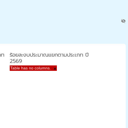
visibility_off
ภท
ร้อยละงบประมาณแยกตามประเภท ปี
2569
Table has no columns.
×