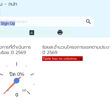
่น - กปท
search
Sign Up
assessment
print
ติดตามโครงการ
แบบประเมิน
พิมพ์
งการที่ดำเนินการ
ร้อยละจำนวนโครงการแยกตามประเ
ยบร้อย ปี 2569
ปี 2569
Table has no columns.
×
ปิด 0%
0
100
0