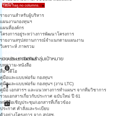
ปฎิทิน
Table has no columns.
×
วิเคราะห์
รายงานสำหรับผู้บริหาร
แผนงานกองทุนฯ
แผนที่องค์กร
โครงการอยู่ระหว่างการพัฒนาโครงการ
รายงานสรุปสถานการณ์จำแนกตามแผนงาน
วิเคราะห์ ภาพรวม
คลังข้อมูล
งบประมาณตามกลุ่มเป้าหมาย
ข่าว-ประชาสัมพันธ์
บทความ-หนังสือ
child_care
สื่อ-วีดีโอ
คู่มือและแบบฟอร์ม กองทุนฯ
คู่มือและแบบฟอร์ม กองทุนฯ (งาน LTC)
accessibility_new
คู่มือ เอกสารฯ และแนวทางการทำแผนฯ จากทีมวิชาการ
รวมเอกสารเกี่ยวกับประกาศ ฉบับใหม่ ปี 61
badge
หนังสือเชิญประชุม/เอกสารที่เกี่ยวข้อง
ประกาศ คำสั่งและระเบียบ
ตัวอย่างโครงการ จาก สปสช.