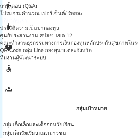
elderly
ถาม-ตอบ (Q&A)
โปรแกรมคำนวณ เปอร์เซ็นต์/ ร้อยละ
เกี่ยวกับเรา
pregnant_woman
ประวัติความเป็นมากองทุน
ศูนย์ประสานงาน สปสช. เขต 12
คณะทำงานธุรกรรมทางการเงินกองทุนหลักประกันสุขภาพในระดั
heart_broken
QR Code กลุ่ม Line กองทุนฯแต่ละจังหวัด
ทีมงานผู้พัฒนาระบบ
accessible
groups
กลุ่มเป้าหมาย
กลุ่มเด็กเล็กและเด็กก่อนวัยเรียน
กลุ่มเด็กวัยเรียนและเยาวชน