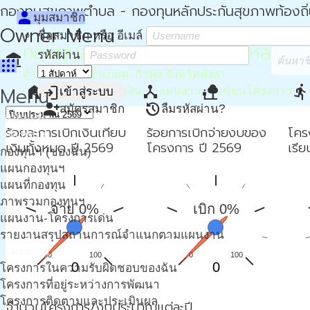
กองทุนสุขภาพตำบล - กองทุนหลักประกันสุขภาพท้องถิ
person
มุมสมาชิก
Owner Menu
ชื่อสมาชิก หรือ อีเมล์
กองทุนสุขภาพตำบล อบต.กะไหล
รหัสผ่าน
account_balance
apps
ตำบลกะไหล อำเภอตะกั่วทุ่ง จังหวัดพังงา
home
attach_money
device_hub
nature_people
directions_run
Menu
login
หน้าหลัก
การเงิน
แผนงาน
เขียนโครงการ
เข้าสู่ระบบ
person_add
restore
สมัครสมาชิก
ลืมรหัสผ่าน?
หน้าแรก
ร้อยละการเบิกเงินเทียบ
ร้อยการเบิกจ่ายงบของ
โคร
กองทุนฯ
เงินทั้งหมด ปี 2569
โครงการ ปี 2569
เรี
กองทุนฯ (ของฉัน)
แผนกองทุนฯ
แผนที่กองทุน
ภาพรวมกองทุนฯ
จ่าย 0%
เบิก 0%
แผนงาน-โครงการเด่น
รายงานสรุปสถานการณ์จำแนกตามแผนงาน
โครงการ
0
100
0
100
0
0
โครงการในความรับผิดชอบของฉัน
โครงการที่อยู่ระหว่างการพัฒนา
โครงการติดตามและประเมินผล
จำนวนโครงการ/งบประมาณแต่ละปี