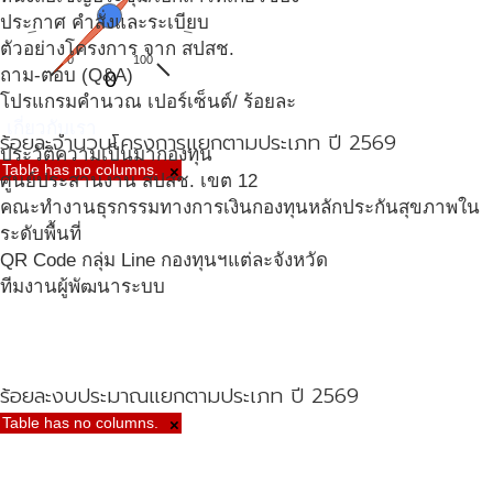
ประกาศ คำสั่งและระเบียบ
ตัวอย่างโครงการ จาก สปสช.
0
100
ถาม-ตอบ (Q&A)
0
โปรแกรมคำนวณ เปอร์เซ็นต์/ ร้อยละ
เกี่ยวกับเรา
ร้อยละจำนวนโครงการแยกตามประเภท ปี 2569
ประวัติความเป็นมากองทุน
Table has no columns.
×
ศูนย์ประสานงาน สปสช. เขต 12
คณะทำงานธุรกรรมทางการเงินกองทุนหลักประกันสุขภาพใน
ระดับพื้นที่
QR Code กลุ่ม Line กองทุนฯแต่ละจังหวัด
ทีมงานผู้พัฒนาระบบ
ร้อยละงบประมาณแยกตามประเภท ปี 2569
Table has no columns.
×