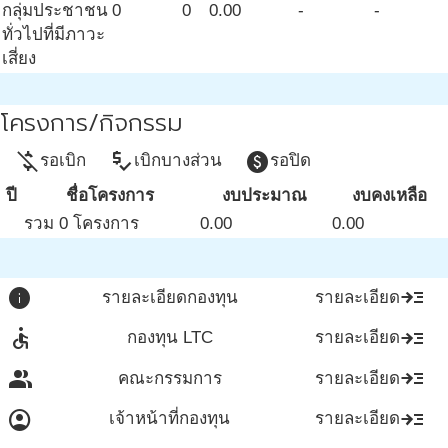
กลุ่มประชาชน
0
0
0.00
-
-
ทั่วไปที่มีภาวะ
เสี่ยง
โครงการ/กิจกรรม
money_off
price_check
paid
รอเบิก
เบิกบางส่วน
รอปิด
ปี
ชื่อโครงการ
งบประมาณ
งบคงเหลือ
รวม 0 โครงการ
0.00
0.00
info
read_more
รายละเอียดกองทุน
รายละเอียด
accessible
read_more
กองทุน LTC
รายละเอียด
group
read_more
คณะกรรมการ
รายละเอียด
account_circle
read_more
เจ้าหน้าที่กองทุน
รายละเอียด