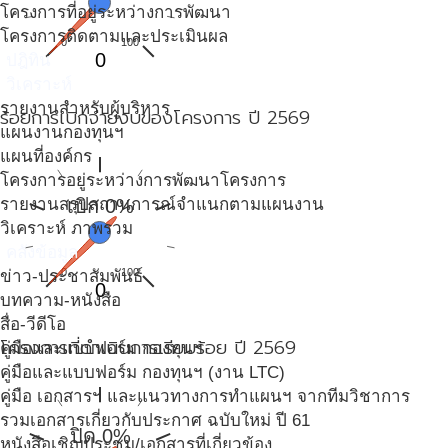
โครงการที่อยู่ระหว่างการพัฒนา
โครงการติดตามและประเมินผล
0
100
0
ปฎิทิน
วิเคราะห์
รายงานสำหรับผู้บริหาร
ร้อยการเบิกจ่ายงบของโครงการ ปี 2569
แผนงานกองทุนฯ
แผนที่องค์กร
โครงการอยู่ระหว่างการพัฒนาโครงการ
รายงานสรุปสถานการณ์จำแนกตามแผนงาน
เบิก 0%
วิเคราะห์ ภาพรวม
คลังข้อมูล
0
100
ข่าว-ประชาสัมพันธ์
0
บทความ-หนังสือ
สื่อ-วีดีโอ
โครงการที่ดำเนินการเรียบร้อย ปี 2569
คู่มือและแบบฟอร์ม กองทุนฯ
คู่มือและแบบฟอร์ม กองทุนฯ (งาน LTC)
คู่มือ เอกสารฯ และแนวทางการทำแผนฯ จากทีมวิชาการ
รวมเอกสารเกี่ยวกับประกาศ ฉบับใหม่ ปี 61
ปิด 0%
หนังสือเชิญประชุม/เอกสารที่เกี่ยวข้อง