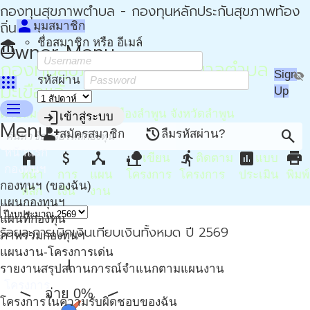
กองทุนสุขภาพตำบล - กองทุนหลักประกันสุขภาพท้อง
person
ถิ่น - กปท
มุมสมาชิก
ชื่อสมาชิก หรือ อีเมล์
account_balance
Owner Menu
กองทุนสุขภาพตำบล เทศบาลตำบล
Sign
visibility_off
apps
รหัสผ่าน
มะเขือแจ้
Up
menu
ตำบลมะเขือแจ้ อำเภอเมืองลำพูน จังหวัดลำพูน
login
เข้าสู่ระบบ
Menu
person_add
restore
search
สมัครสมาชิก
ลืมรหัสผ่าน?
หน้าแรก
home
attach_money
device_hub
nature_people
directions_run
assessment
print
เขียน
ติดตาม
แบบ
กองทุนฯ
หน้า
การ
แผน
โครงการ
โครงการ
ประเมิน
พิมพ์
กองทุนฯ (ของฉัน)
หลัก
เงิน
งาน
แผนกองทุนฯ
แผนที่กองทุน
ร้อยละการเบิกเงินเทียบเงินทั้งหมด ปี 2569
ภาพรวมกองทุนฯ
แผนงาน-โครงการเด่น
รายงานสรุปสถานการณ์จำแนกตามแผนงาน
โครงการ
จ่าย 0%
โครงการในความรับผิดชอบของฉัน