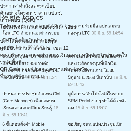
ประกาศ คำสั่งและระเบียบ
ตัวอย่างโครงการ จาก สปสช.
Relate topics
ถาม-ตอบ (Q&A)
อปท.ทุกแห่ง ตรวจสอบยอดเงิน
ขอความร่วมมือ อปท.สมทบ
โปรแกรมคำนวณ เปอร์เซ็นต์/ ร้อยละ
โอน LTC ด้วยตนเองผ่านระบบ
กองทุน LTC
30 มิ.ย. 69 14:54
เกี่ยวกับเรา
SMT เพื่อเป็นฐานคำนวณเงิน
ประวัติความเป็นมากองทุน
สมทบ
1 ก.ค. 69 16:41
ศูนย์ประสานงาน สปสช. เขต 12
คณะทำงานธุรกรรมทางการเงินกองทุนหลักประกันสุขภาพใน
ด่วน กองทุนตามรายชื่อเร่งรัด
แจ้งผลงานการเบิกเงินจัดสรร
ระดับพื้นที่
เบิกเงินจัดสรร 45บาทต่อ
และเร่งรัดกองทุนที่เบิกเงิน
QR Code กลุ่ม Line กองทุนฯแต่ละจังหวัด
ประชากร ภายใน 30 มิถุนายน
จัดสรรไม่ครบ ภายใน 30
ทีมงานผู้พัฒนาระบบ
69 นี้เท่านั้น
22 มิ.ย. 69 11:34
มิถุนายน 2569 นี้เท่านั้น
18 มิ.ย.
69 10:43
กำหนดการประชุมตัวแทน CM
คู่มือการสลับโปรไฟล์ในระบบ
(Care Manager) เพื่อถอดบท
SRM Portal ง่ายๆ ทำได้ด้วยตัว
เรียนและแลกเปลี่ยนเรียนรู้
16
เอง
15 มิ.ย. 69 16:07
มิ.ย. 69 10:41
6 ขั้นตอนตั้งค่า Mobile
ขอเชิญ จนท.อปท.ประชุมเบิก