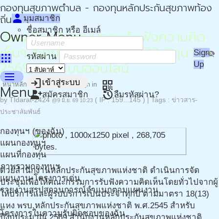
กองทุนสุขภาพตำบล - กองทุนหลักประกันสุขภาพท้อง
person
ถิ่น - กปท
มุมสมาชิก
ชื่อสมาชิก หรือ อีเมล์
Owner Menu
เรียนเชิญเข้าร่วมประชุมรับฟังความคิด
เห็นฯ ระดับประเทศ ในวันที่ 22 มิถุนายน
Sign
visibility_off
apps
รหัสผ่าน
2569 ผ่านระบบออนไลน์
Up
menu
login
เข้าสู่ระบบ
qr_code
หน้าหลัก
Story
232299
Sign in
Menu
person_add
restore
สมัครสมาชิก
ลืมรหัสผ่าน?
by
TIdarat-2424
( IP : 159...145 )
|
Tags :
ข่าวสาร-
@9 มิ.ย. 69 10:23
หน้าแรก
ประชาสัมพันธ์
กองทุนฯ
กองทุนฯ (ของฉัน)
แผนกองทุนฯ
แผนที่กองทุน
ภาพรวมกองทุนฯ
ด้วยสำนักงานหลักประกันสุขภาพแห่งชาติ ดำเนินการจัด
แผนงาน-โครงการเด่น
ประชุมเพื่อให้คณะกรรมการรับฟังความคิดเห็นโดยทั่วไปจากผู้
รายงานสรุปสถานการณ์จำแนกตามแผนงาน
ให้บริการและผู้รับบริการเป็นประจำทุกปี ตามมาตรา 18(13)
โครงการ
แห่ง พรบ.หลักประกันสุขภาพแห่งชาติ พ.ศ.2545 สำหรับ
โครงการในความรับผิดชอบของฉัน
ปีงบประมาณ 2569 สำนักงานหลักประกันสุขภาพแห่งชาติ