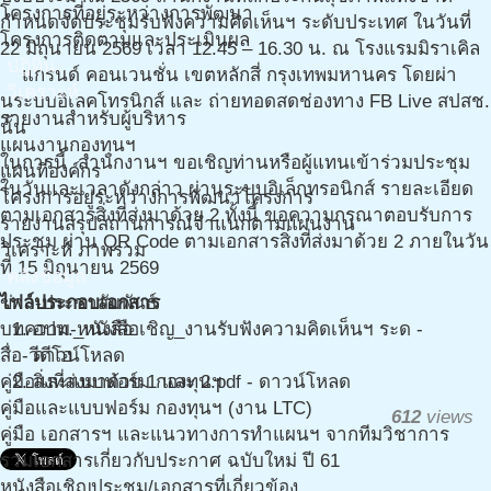
โครงการที่อยู่ระหว่างการพัฒนา
กำหนดจัดประชุมรับฟังความคิดเห็นฯ ระดับประเทศ ในวันที่
โครงการติดตามและประเมินผล
22 มิถุนายน 2569 เวลา 12.45 – 16.30 น. ณ โรงแรมมิราเคิล
ปฎิทิน
แกรนด์ คอนเวนชั่น เขตหลักสี่ กรุงเทพมหานคร โดยผ่า
วิเคราะห์
นระบบอิเลคโทรนิกส์ และ ถ่ายทอดสดช่องทาง FB Live สปสช.
รายงานสำหรับผู้บริหาร
นั้น
แผนงานกองทุนฯ
ในการนี้ สำนักงานฯ ขอเชิญท่านหรือผู้แทนเข้าร่วมประชุม
แผนที่องค์กร
ในวันและเวลาดังกล่าว ผ่านระบบอิเล็กทรอนิกส์ รายละเอียด
โครงการอยู่ระหว่างการพัฒนาโครงการ
ตามเอกสารสิ่งที่ส่งมาด้วย 2 ทั้งนี้ ขอความกรุณาตอบรับการ
รายงานสรุปสถานการณ์จำแนกตามแผนงาน
ประชุม ผ่าน QR Code ตามเอกสารสิ่งที่ส่งมาด้วย 2 ภายในวัน
วิเคราะห์ ภาพรวม
ที่ 15 มิถุนายน 2569
คลังข้อมูล
ข่าว-ประชาสัมพันธ์
ไฟล์ประกอบเอกสาร
บทความ-หนังสือ
อปท._หนังสือเชิญ_งานรับฟังความคิดเห็นฯ ระด -
สื่อ-วีดีโอ
ดาวน์โหลด
คู่มือและแบบฟอร์ม กองทุนฯ
สิ่งที่ส่งมาด้วย 1 และ 2.pdf - ดาวน์โหลด
คู่มือและแบบฟอร์ม กองทุนฯ (งาน LTC)
612
views
คู่มือ เอกสารฯ และแนวทางการทำแผนฯ จากทีมวิชาการ
รวมเอกสารเกี่ยวกับประกาศ ฉบับใหม่ ปี 61
หนังสือเชิญประชุม/เอกสารที่เกี่ยวข้อง