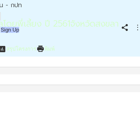
่น - กปท
ดยพี่เลี้ยง ปี 2561จังหวัดสงขลา
share
more_ve
Sign Up
ssessment
print
สรุปโครงการ
พิมพ์