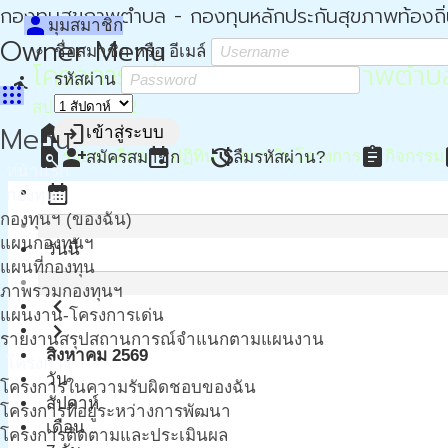
กองทุนสุขภาพตำบล - กองทุนหลักประกันสุขภาพท้องถิ
person
มุมสมาชิก
Owner Menu
ชื่อสมาชิก หรือ อีเมล์
โครงการสนับสนุนกองทุนสุขภาพตำบลโ
รหัสผ่าน
directions_run
apps
สปสช. เขต 12
home
Menu
login
หน้าหลัก
เข้าสู่ระบบ
find_in_page
event
attach_money
assignment
a
person_add
restore
รายละเอียด
ปฏิทิน
การเงินโครงการ
กิจกรรม
สมัครสมาชิก
ลืมรหัสผ่าน?
หน้าแรก
calendar_month
กองทุนฯ
กองทุนฯ (ของฉัน)
แผนกองทุนฯ
วันนี้
แผนที่กองทุน
ภาพรวมกองทุนฯ
navigate_before
แผนงาน-โครงการเด่น
navigate_next
รายงานสรุปสถานการณ์จำแนกตามแผนงาน
สิงหาคม 2569
โครงการ
วัน
โครงการในความรับผิดชอบของฉัน
สัปดาห์
โครงการที่อยู่ระหว่างการพัฒนา
เดือน
โครงการติดตามและประเมินผล