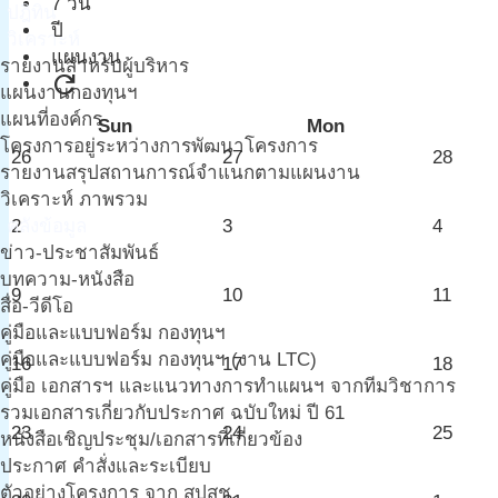
7 วัน
ปฎิทิน
ปี
วิเคราะห์
แผนงาน
รายงานสำหรับผู้บริหาร
refresh
แผนงานกองทุนฯ
แผนที่องค์กร
Sun
Mon
โครงการอยู่ระหว่างการพัฒนาโครงการ
26
27
28
รายงานสรุปสถานการณ์จำแนกตามแผนงาน
วิเคราะห์ ภาพรวม
คลังข้อมูล
2
3
4
ข่าว-ประชาสัมพันธ์
บทความ-หนังสือ
9
10
11
สื่อ-วีดีโอ
คู่มือและแบบฟอร์ม กองทุนฯ
คู่มือและแบบฟอร์ม กองทุนฯ (งาน LTC)
16
17
18
คู่มือ เอกสารฯ และแนวทางการทำแผนฯ จากทีมวิชาการ
รวมเอกสารเกี่ยวกับประกาศ ฉบับใหม่ ปี 61
23
24
25
หนังสือเชิญประชุม/เอกสารที่เกี่ยวข้อง
ประกาศ คำสั่งและระเบียบ
ตัวอย่างโครงการ จาก สปสช.