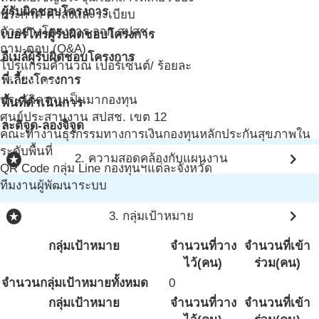
ผู้รับผิดชอบโครงการ
ประกาศ คำสั่งและระเบียบ
ตัวอย่างโครงการ จาก สปสช.
เบอร์โทรผู้รับผิดชอบโครงการ
ถาม-ตอบ (Q&A)
อีเมล์ผู้รับผิดชอบโครงการ
โปรแกรมคำนวณ เปอร์เซ็นต์/ ร้อยละ
พี่เลี้ยงโครงการ
เกี่ยวกับเรา
ประวัติความเป็นมากองทุน
พื้นที่ดำเนินการ
ศูนย์ประสานงาน สปสช. เขต 12
ละติจูด-ลองจิจูด
คณะทำงานธุรกรรมทางการเงินกองทุนหลักประกันสุขภาพใน
e
ระดับพื้นที่
stars
chevron_right
2. ความสอดคล้องกับแผนงาน
QR Code กลุ่ม Line กองทุนฯแต่ละจังหวัด
ทีมงานผู้พัฒนาระบบ
stars
chevron_right
3. กลุ่มเป้าหมาย
กลุ่มเป้าหมาย
จำนวนที่วาง
จำนวนที่เข้า
ไว้(คน)
ร่วม(คน)
จำนวนกลุ่มเป้าหมายทั้งหมด
0
กลุ่มเป้าหมาย
จำนวนที่วาง
จำนวนที่เข้า