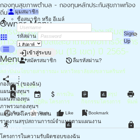
กองทุนสุขภาพตำบล - กองทุนหลักประกันสุขภาพท้อง
person
ถิ่น - กปท
มุมสมาชิก
ชื่อสมาชิก หรือ อีเมล์
directions_run
Owner Menu
โครงการบูรณาการกลไกสร้างเสริมสุข
Sign
visibility_off
apps
รหัสผ่าน
ภาวะระดับตำบลและอำเภอเพื่อการจัดการ
Up
menu
ระบบสุขภาพชุมชน (13 เขต) ปี 2565-
login
เข้าสู่ระบบ
Menu
2567
person_add
restore
สมัครสมาชิก
ลืมรหัสผ่าน?
หน้าแรก
สถาบันนโยบายสาธารณะ มหาวิทยาลัยสงขลานครินทร์
กองทุนฯ
share
more_vert
กองทุนฯ (ของฉัน)
home
หน้าหลัก
แผนกองทุนฯ
find_in_page
event
attach_money
assignment
assessment
print
ราย
การเงิน
สรุป
แผนที่กองทุน
ละเอียด
ปฏิทิน
โครงการ
กิจกรรม
โครงการ
พิมพ์
ภาพรวมกองทุนฯ
flaky
star
thumb_up
bookmark_add
เรียนรู้
Stars
Like
Bookmark
แผนงาน-โครงการเด่น
รายงานสรุปสถานการณ์จำแนกตามแผนงาน
directions_run
assessment
lock
โครงการ
โครงการในความรับผิดชอบของฉัน