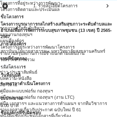
โครงการที่อยู่ระหว่างการพัฒนา
stars
chevron_right
1. รายละเอียดโครงการ
โครงการติดตามและประเมินผล
ปฎิทิน
ชื่อโครงการ
วิเคราะห์
โครงการบูรณาการกลไกสร้างเสริมสุขภาวะระดับตำบลและ
รายงานสำหรับผู้บริหาร
อำเภอเพื่อการจัดการระบบสุขภาพชุมชน (13 เขต) ปี 2565-
แผนงานกองทุนฯ
2567
แผนที่องค์กร
ภายใต้องค์กร
โครงการอยู่ระหว่างการพัฒนาโครงการ
สถาบันนโยบายสาธารณะ มหาวิทยาลัยสงขลานครินทร์
รายงานสรุปสถานการณ์จำแนกตามแผนงาน
เลขที่ข้อตกลง
วิเคราะห์ ภาพรวม
คลังข้อมูล
รหัสโครงการ
ข่าว-ประชาสัมพันธ์
วันที่อนุมัติ
บทความ-หนังสือ
ระยะเวลาดำเนินโครงการ
สื่อ-วีดีโอ
คู่มือและแบบฟอร์ม กองทุนฯ
-
คู่มือและแบบฟอร์ม กองทุนฯ (งาน LTC)
งบประมาณ
คู่มือ เอกสารฯ และแนวทางการทำแผนฯ จากทีมวิชาการ
0.00
บาท
รวมเอกสารเกี่ยวกับประกาศ ฉบับใหม่ ปี 61
ชื่อองค์กรที่รับผิดชอบ
หนังสือเชิญประชุม/เอกสารที่เกี่ยวข้อง