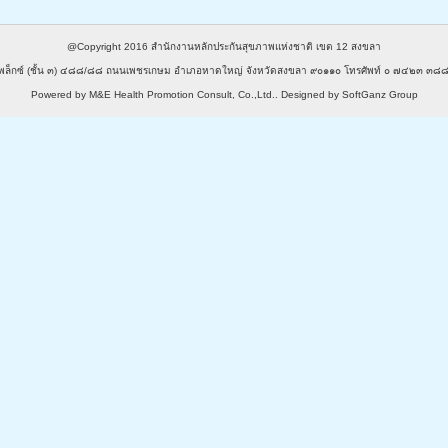
@Copyright 2016
สำนักงานหลักประกันสุขภาพแห่งชาติ เขต 12 สงขลา
พล็กซ์ (ชั้น ๓) ๔๘๘/๘๘ ถนนเพชรเกษม อำเภอหาดใหญ่ จังหวัดสงขลา ๙๐๑๑๐ โทรศัพท์ ๐ ๗๔๒๓ 
Powered by
M&E Health Promotion Consult, Co.,Ltd.
. Designed by
SoftGanz Group