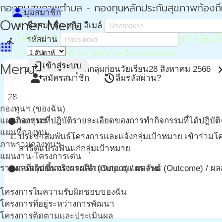
กองทุนสุขภาพตำบล - กองทุนหลักประกันสุขภาพท้องถิ
person
มุมสมาชิก
Owner Menu
ชื่อสมาชิก หรือ อีเมล์
โครงการสุขภาพฟันดียิ้มสวยทุกกลุ่มว
รหัสผ่าน
directions_run
apps
กองทุนสุขภาพตำบล เทศบาลเมืองสะเตงนอก
Menu
login
เข้าสู่ระบบ
chevron_
อบรมให้ความรู้แก่กลุ่มก่อนวัยเรียน
28 สิงหาคม 2566
person_add
restore
สมัครสมาชิก
ลืมรหัสผ่าน?
หน้าแรก
กองทุนฯ
28
กองทุนฯ (ของฉัน)
แผนกองทุนฯ
กิจกรรมที่ปฎิบัติ
รายละเอียดของการทำกิจกรรมที่ได้ปฎิบัติ
circle
แผนที่กองทุน
ประชาสัมพันธ์โครงการและแจ้งกลุ่มเป้าหมาย เข้าร่วมโ
ภาพรวมกองทุนฯ
สาธิตแปรงฟันแก่กลุ่มเป้าหมาย
แผนงาน-โครงการเด่น
รายงานสรุปสถานการณ์จำแนกตามแผนงาน
ผลที่เกิดขึ้นจริง
ผลผลิต (Output) / ผลลัพธ์ (Outcome) / ผ
circle
โครงการ
โครงการในความรับผิดชอบของฉัน
โครงการที่อยู่ระหว่างการพัฒนา
โครงการติดตามและประเมินผล