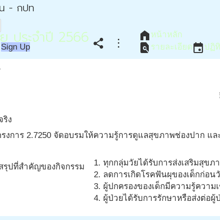
่น - กปท
ัย ประจำปี 2566
home
หน้าหลัก
share
more_vert
find_in_page
event
Sign Up
รายละเอียด
ปฏิท
right
จริง
ครงการ 2.7250 จัดอบรมให้ความรู้การดูแลสุขภาพช่องปาก และส
ทุกกลุ่มวัยได้รับการส่งเสริมส
ลสรุปที่สำคัญของกิจกรรม
ลดการเกิดโรคฟันผุของเด็กก่อนวั
ผู้ปกครองของเด็กมีความรู้ความ
ผู้ป่วยได้รับการรักษาหรือส่งต่อผ