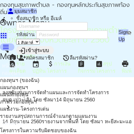
กองทุนสุขภาพตำบล - กองทุนหลักประกันสุขภาพท้อง
person
ถิ่น - กปท
มุมสมาชิก
ชื่อสมาชิก หรือ อีเมล์
directions_run
Owner Menu
โครงการสนับสนุนกองทุนสุขภาพตำบล
Sign
visibility_off
apps
รหัสผ่าน
โดยพี่เลี้ยง จังหวัดยะลา ปี 2560
Up
menu
share
more_vert
login
เข้าสู่ระบบ
Menu
home
หน้าหลัก
person_add
restore
สมัครสมาชิก
ลืมรหัสผ่าน?
find_in_page
event
attach_money
assignment
assessment
print
ราย
การเงิน
สรุป
หน้าแรก
ละเอียด
ปฏิทิน
โครงการ
กิจกรรม
โครงการ
พิมพ์
กองทุนฯ
กองทุนฯ (ของฉัน)
แผนกองทุนฯ
ลงสนับสนุนการจัดทำแผนและการจัดทำโครงการ
แผนที่กองทุน
อบต.เปาะเส้ง โดย ซัลมา
14 มิถุนายน 2560
ภาพรวมกองทุนฯ
chevron_right
แผนงาน-โครงการเด่น
รายงานสรุปสถานการณ์จำแนกตามแผนงาน
14
มิถุนายน
2560
รายงานจากพื้นที่ โดย ซัลมา หะยีสะมะแอ
โครงการ
โครงการในความรับผิดชอบของฉัน