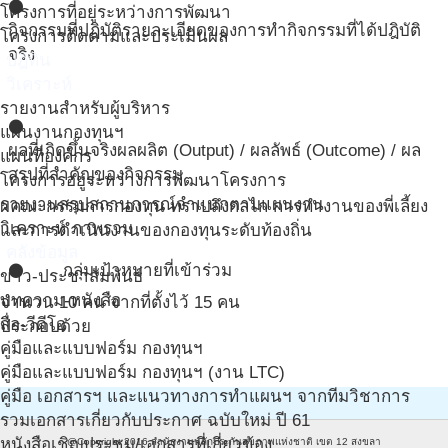
circle
โครงการที่อยู่ระหว่างการพัฒนา
กิจกรรมที่ปฎิบัติ
รายละเอียดของการทำกิจกรรมที่ได้ปฎิบัติ
โครงการติดตามและประเมินผล
จริง
ปฎิทิน
วิเคราะห์
รายงานสำหรับผู้บริหาร
circle
แผนงานกองทุนฯ
ผลที่เกิดขึ้นจริง
ผลผลิต (Output) / ผลลัพธ์ (Outcome) / ผล
แผนที่องค์กร
สรุปที่สำคัญของกิจกรรม
โครงการอยู่ระหว่างการพัฒนาโครงการ
รายงานสรุปสถานการณ์จำแนกตามแผนงาน
ผคณะกรรมการกองทุน ทราบถึงกลไก การทำงานของพี่เลี้ยง
วิเคราะห์ ภาพรวม
และการดำเนินงานของกองทุนระดับท้องถิ่น
คลังข้อมูล
กลุ่มเป้าหมายที่เข้าร่วม
circle
ข่าว-ประชาสัมพันธ์
บทความ-หนังสือ
จำนวน 10 คน จากที่ตั้งไว้ 15 คน
สื่อ-วีดีโอ
ประกอบด้วย
คู่มือและแบบฟอร์ม กองทุนฯ
คู่มือและแบบฟอร์ม กองทุนฯ (งาน LTC)
คู่มือ เอกสารฯ และแนวทางการทำแผนฯ จากทีมวิชาการ
รวมเอกสารเกี่ยวกับประกาศ ฉบับใหม่ ปี 61
หนังสือเชิญประชุม/เอกสารที่เกี่ยวข้อง
@Copyright 2016
สำนักงานหลักประกันสุขภาพแห่งชาติ เขต 12 สงขลา