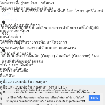
โครงการที่อยู่ระหว่างการพัฒนา
โครงการติดตามและประเมินผล
23
มีนาคม
2563
รายงานจากพื้นที่ โดย ไชยา สุทธิโภชน์
ปฎิทิน
วิเคราะห์
circle
รายงานสำหรับผู้บริหาร
กิจกรรมที่ปฎิบัติ
รายละเอียดของการทำกิจกรรมที่ได้ปฎิบัติ
แผนงานกองทุนฯ
จริง
แผนที่องค์กร
ประเมินกองทุน
โครงการอยู่ระหว่างการพัฒนาโครงการ
รายงานสรุปสถานการณ์จำแนกตามแผนงาน
circle
วิเคราะห์ ภาพรวม
ผลที่เกิดขึ้นจริง
ผลผลิต (Output) / ผลลัพธ์ (Outcome) / ผล
คลังข้อมูล
สรุปที่สำคัญของกิจกรรม
ข่าว-ประชาสัมพันธ์
แบบปีระเมิน
บทความ-หนังสือ
สื่อ-วีดีโอ
คู่มือและแบบฟอร์ม กองทุนฯ
คู่มือและแบบฟอร์ม กองทุนฯ (งาน LTC)
@Copyright 2016
สำนักงานหลักประกันสุขภาพแห่งชาติ เขต 12 สงขลา
คู่มือ เอกสารฯ และแนวทางการทำแผนฯ จากทีมวิชาการ
อาคารสยามนครินทร์ คอมเพล็กซ์ (ชั้น ๓) ๔๘๘/๘๘ ถนนเพชรเกษม อำเภอหาดใหญ่ จังหวัดสงขลา
เราใช้คุกกี้เพื่อเพิ่มประสบการณ์และความพึงพอใจในการใช้งานเว็บไซต์
รวมเอกสารเกี่ยวกับประกาศ ฉบับใหม่ ปี 61
ยอมรับ
หากคุณกด "ยอมรับ" หรือใช้งานเว็บไซต์ของเราต่อ ถือว่าคุณยินยอมให้มี
๙๐๑๑๐ โทรศัพท์ ๐ ๗๔๒๓ ๓๘๘๘ โทรสาร ๐ ๗๔๒๓ ๕๔๙๔
หนังสือเชิญประชุม/เอกสารที่เกี่ยวข้อง