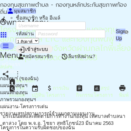
กองทุนสุขภาพตำบล - กองทุนหลักประกันสุขภาพท้อง
person
ถิ่น - กปท
มุมสมาชิก
ชื่อสมาชิก หรือ อีเมล์
directions_run
Owner Menu
โครงการติดตามและสนับสนุนกองทุน
Sign
visibility_off
apps
รหัสผ่าน
สุขภาพตำบล LTC และกองทุนฟื้นฟู
Up
menu
สมรรถภาพระดับจังหวัดผ่านกลไกพี่เลี้ยง
login
เข้าสู่ระบบ
Menu
3 กองทุน จังหวัดตรัง ปี2563
person_add
restore
สมัครสมาชิก
ลืมรหัสผ่าน?
หน้าแรก
สปสช.
กองทุนฯ
share
more_vert
กองทุนฯ (ของฉัน)
home
หน้าหลัก
แผนกองทุนฯ
find_in_page
event
attach_money
assignment
assessment
print
ราย
การเงิน
สรุป
แผนที่กองทุน
ละเอียด
ปฏิทิน
โครงการ
กิจกรรม
โครงการ
พิมพ์
ภาพรวมกองทุนฯ
แผนงาน-โครงการเด่น
รายงานสรุปสถานการณ์จำแนกตามแผนงาน
ประเมินผลและติดตามการทำงานกองทุน เทศบาลตำบลนา
โครงการ
ตาล่วง โดย พ.จ.อ. ไชยา สุทธิโภชน์
23 มีนาคม 2563
โครงการในความรับผิดชอบของฉัน
chevron_right