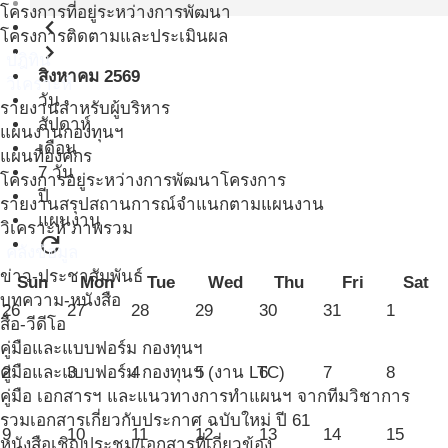
โครงการที่อยู่ระหว่างการพัฒนา
navigate_before
โครงการติดตามและประเมินผล
navigate_next
ปฎิทิน
สิงหาคม 2569
วิเคราะห์
วัน
รายงานสำหรับผู้บริหาร
สัปดาห์
แผนงานกองทุนฯ
เดือน
แผนที่องค์กร
7 วัน
โครงการอยู่ระหว่างการพัฒนาโครงการ
ปี
รายงานสรุปสถานการณ์จำแนกตามแผนงาน
แผนงาน
วิเคราะห์ ภาพรวม
refresh
คลังข้อมูล
ข่าว-ประชาสัมพันธ์
Sun
Mon
Tue
Wed
Thu
Fri
Sat
บทความ-หนังสือ
26
27
28
29
30
31
1
สื่อ-วีดีโอ
คู่มือและแบบฟอร์ม กองทุนฯ
คู่มือและแบบฟอร์ม กองทุนฯ (งาน LTC)
2
3
4
5
6
7
8
คู่มือ เอกสารฯ และแนวทางการทำแผนฯ จากทีมวิชาการ
รวมเอกสารเกี่ยวกับประกาศ ฉบับใหม่ ปี 61
9
10
11
12
13
14
15
หนังสือเชิญประชุม/เอกสารที่เกี่ยวข้อง