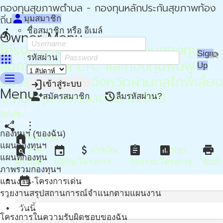
กองทุนสุขภาพตำบล - กองทุนหลักประกันสุขภาพท้อง
person
ถิ่น - กปท
มุมสมาชิก
ชื่อสมาชิก หรือ อีเมล์
directions_run
Owner Menu
โครงการติดตามและสนับสนุนกองทุน
Sign
visibility_off
apps
รหัสผ่าน
สุขภาพตำบล LTC และกองทุนฟื้นฟู
Up
menu
สมรรถภาพระดับจังหวัดผ่านกลไกพี่เลี้ยง
login
เข้าสู่ระบบ
Menu
3 กองทุน จังหวัดตรัง ปี2563
person_add
restore
สมัครสมาชิก
ลืมรหัสผ่าน?
หน้าแรก
สปสช.
กองทุนฯ
share
more_vert
กองทุนฯ (ของฉัน)
home
หน้าหลัก
แผนกองทุนฯ
find_in_page
event
attach_money
assignment
assessment
print
ราย
การเงิน
สรุป
แผนที่กองทุน
ละเอียด
ปฏิทิน
โครงการ
กิจกรรม
โครงการ
พิมพ์
ภาพรวมกองทุนฯ
calendar_month
แผนงาน-โครงการเด่น
รายงานสรุปสถานการณ์จำแนกตามแผนงาน
โครงการ
วันนี้
โครงการในความรับผิดชอบของฉัน