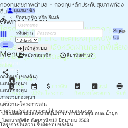
กองทุนสุขภาพตำบล - กองทุนหลักประกันสุขภาพท้อง
person
ถิ่น - กปท
มุมสมาชิก
ชื่อสมาชิก หรือ อีเมล์
directions_run
Owner Menu
โครงการติดตามและสนับสนุนกองทุน
Sign
visibility_off
apps
รหัสผ่าน
สุขภาพตำบล LTC และกองทุนฟื้นฟู
Up
menu
สมรรถภาพระดับจังหวัดผ่านกลไกพี่เลี้ยง
login
เข้าสู่ระบบ
Menu
3 กองทุน จังหวัดสตูล ปี2563
person_add
restore
สมัครสมาชิก
ลืมรหัสผ่าน?
หน้าแรก
สปสช.
กองทุนฯ
share
more_vert
กองทุนฯ (ของฉัน)
home
หน้าหลัก
แผนกองทุนฯ
find_in_page
event
attach_money
assignment
assessment
print
ราย
การเงิน
สรุป
แผนที่กองทุน
ละเอียด
ปฏิทิน
โครงการ
กิจกรรม
โครงการ
พิมพ์
ภาพรวมกองทุนฯ
แผนงาน-โครงการเด่น
รายงานสรุปสถานการณ์จำแนกตามแผนงาน
เยี่ยมติดตามและสนับสนุนการทำงานกองทุน อบต.น้ำผุด
โครงการ
โดยนายลิขิต อังศุภานิช
12 มิถุนายน 2563
โครงการในความรับผิดชอบของฉัน
chevron_right