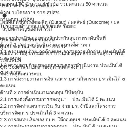
กองทุน LTC จำนวน 4 หัวข้อ รวมคะแนน 50 คะแนน
ประกาศ คำสั่งและระเบียบ
ตัวอย่างโครงการ จาก สปสช.
circle
ถาม-ตอบ (Q&A)
ผลที่เกิดขึ้นจริง
ผลผลิต (Output) / ผลลัพธ์ (Outcome) / ผล
โปรแกรมคำนวณ เปอร์เซ็นต์/ ร้อยละ
สรุปที่สำคัญของกิจกรรม
เกี่ยวกับเรา
ผลการประเมิน กองทุนหลักประกันสุขภาพระดับพื้นที่
ประวัติความเป็นมากองทุน
ด้านที่ 1 สรุปการดำเนินงานกองทุนที่ผ่านมา
ศูนย์ประสานงาน สปสช. เขต 12
1.1 ความครบถ้วน ถูกต้องของเอกสารการเบิกจ่าย ประเมินได้
คณะทำงานธุรกรรมทางการเงินกองทุนหลักประกันสุขภาพใน
5 คะแนน
ระดับพื้นที่
1.2 ความครบถ้วนของเอกสารผลการดำเนินงาน ประเมินได้
QR Code กลุ่ม Line กองทุนฯแต่ละจังหวัด
๕ คะแนน
ทีมงานผู้พัฒนาระบบ
1.3 การส่งรายงานการเงิน และรายงานกิจกรรม ประเมินได้ ๕
คะแนน
ด้านที่ 2 การดำเนินงานกองทุน ปีปัจจุบัน
2.1 การแต่งตั้งกรรมการกองทุนฯ ประเมินได้ 5 คะแนน
2.2 การจัดทำแผนการเงิน รับ จ่าย ประจำปีและโครงการ
บริหารจัดการ ประเมินได้ 3 คะแนน
2.3 การสมทบเงินของ อปท. ให้กองทุนฯ ประเมินได้ 0 คะแนน
2.4 การประชุมกรรมการกองทุนฯ ประเมินได้ 10 คะแนน