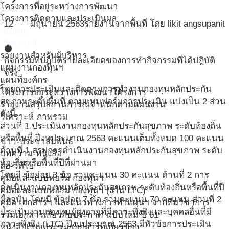
โครงการที่อยู่ระหว่างการพัฒนา
โครงการติดตามและประเมินผล
12
มิถุนายน
2563
รายงานจากพื้นที่ โดย likit angsupanit
ปฎิทิน
วิเคราะห์
circle
รายงานสำหรับผู้บริหาร
กิจกรรมที่ปฎิบัติ
รายละเอียดของการทำกิจกรรมที่ได้ปฎิบัติ
แผนงานกองทุนฯ
จริง
แผนที่องค์กร
โดยการประเมินและติดตามการทำงานกองทุนหลักประกัน
โครงการอยู่ระหว่างการพัฒนาโครงการ
สุขภาพระดับพื้นที่ ตามแบบฟอร์มการประเมิน แบ่งเป็น 2 ส่วน
รายงานสรุปสถานการณ์จำแนกตามแผนงาน
ดังนี้
วิเคราะห์ ภาพรวม
ส่วนที่ 1.ประเมินงานกองทุนหลักประกันสุขภาพ ระดับท้องถิ่น
คลังข้อมูล
หรือพื้นที่ ปีงบประมาณ 2563 คะแนนเต็มทั้งหมด 100 คะแนน
ข่าว-ประชาสัมพันธ์
ด้านที่ 1 สรุปการดำเนินงานกองทุนหลักประกันสุขภาพ ระดับ
บทความ-หนังสือ
ท้องถิ่นหรือพื้นที่ปีที่ผ่านมา
สื่อ-วีดีโอ
โดยมี ข้อย่อย 3 ข้อ รวมคะแนน 30 คะแนน ด้านที่ 2 การ
คู่มือและแบบฟอร์ม กองทุนฯ
ดำเนินงานกองทุนหลักประกันสุขภาพ ระดับท้องถิ่นหรือพื้นที่ปี
คู่มือและแบบฟอร์ม กองทุนฯ (งาน LTC)
ปัจจุบัน โดยมี ข้อย่อย 7 ข้อ รวมคะแนน 70 คะแนน ส่วนที่ 2
คู่มือ เอกสารฯ และแนวทางการทำแผนฯ จากทีมวิชาการ
ประเมินงานกองทุนผู้สูงอายุที่มีภาวะพึ่งพิงและบุคคลอื่นที่มี
รวมเอกสารเกี่ยวกับประกาศ ฉบับใหม่ ปี 61
ภาวะพึ่งพิง (LTC) ปีงบประมาณ 2563 มีหัวข้อการประเมิน
หนังสือเชิญประชุม/เอกสารที่เกี่ยวข้อง