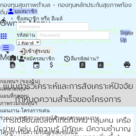
กองทุนสุขภาพตำบล - กองทุนหลักประกันสุขภาพท้อง
person
ถิ่น - กปท
มุมสมาชิก
ชื่อสมาชิก หรือ อีเมล์
directions_run
Owner Menu
โครงการสนับสนุนกองทุนสุขภาพตำบล
Sign
visibility_off
apps
รหัสผ่าน
โดยพี่เลี้ยง ปี 2564 จังหวัดยะลา
Up
menu
share
more_vert
login
เข้าสู่ระบบ
Menu
home
หน้าหลัก
person_add
restore
สมัครสมาชิก
ลืมรหัสผ่าน?
find_in_page
event
attach_money
assignment
assessment
print
ราย
การเงิน
สรุป
หน้าแรก
ละเอียด
ปฏิทิน
โครงการ
กิจกรรม
โครงการ
พิมพ์
กองทุนฯ
กองทุนฯ (ของฉัน)
แบบการวิเคราะห์และการสังเคราะห์ปัจจัย
แผนกองทุนฯ
กำหนดความสำเร็จของโครงการ
แผนที่กองทุน
ภาพรวมกองทุนฯ
แผนงาน-โครงการเด่น
การเปลี่ยนแปลงที่เกิดกับคน กลุ่มคน เครือ
รายงานสรุปสถานการณ์จำแนกตามแผนงาน
โครงการ
ข่าย (เช่น มีความรู้ มีทักษะ มีความชำนาญ
โครงการในความรับผิดชอบของฉัน