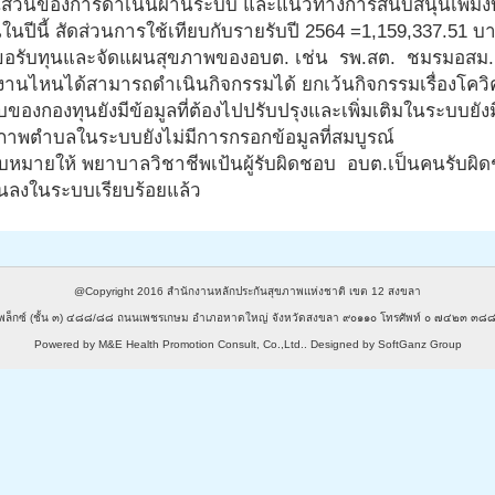
่วนของการดำเนินผ่านระบบ และแนวทางการสนับสนุนเพิ่มงบป
นปีนี้ สัดส่วนการใช้เทียบกับรายรับปี 2564 =1,159,337.51 บ
่งขอรับทุนและจัดแผนสุขภาพของอบต. เช่น รพ.สต. ชมรมอสม. โร
งานไหนได้สามารถดำเนินกิจกรรมได้ ยกเว้นกิจกรรมเรื่องโคว
ของกองทุนยังมีข้อมูลที่ต้องไปปรับปรุงและเพิ่มเติมในระบบย
ุขภาพตำบลในระบบยังไม่มีการกรอกข้อมูลที่สมบูรณ์
บหมายให้ พยาบาลวิชาชีพเป้นผู้รับผิดชอบ อบต.เป็นคนรับ
มินลงในระบบเรียบร้อยแล้ว
@Copyright 2016
สำนักงานหลักประกันสุขภาพแห่งชาติ เขต 12 สงขลา
พล็กซ์ (ชั้น ๓) ๔๘๘/๘๘ ถนนเพชรเกษม อำเภอหาดใหญ่ จังหวัดสงขลา ๙๐๑๑๐ โทรศัพท์ ๐ ๗๔๒๓ 
Powered by
M&E Health Promotion Consult, Co.,Ltd.
. Designed by
SoftGanz Group