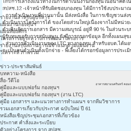
ได้มีการเล่าถึงแนวทางในการดำเนินงานกองทุนในอนาคตในส
ปฎิทิน
สปสช.12 -เจ้าหน้าทีรับผิดชอบกองทุน ได้มีการใช้งบประมาณใ
วิเคราะห์
- การดำเนินงานที่ผ่านมานั้น มีส่งหนังสื่อ ในการเชิญชวนส
รายงานสำหรับผู้บริหาร
ดำเนินการโครงการได้ ของโดยส่วนใหญ่เนื่องจากไม่มีหน่วย
แผนงานกองทุนฯ
ดำเนินจัดการเอกสาร มีความสมบูรณ์ อยู่ที 90 % ในส่วนระบบ
แผนที่องค์กร
ผู้รับทุนขอรับการสนับสนุน ยังมีการกรอกข้อมูล อีกทั้งแผนส
โครงการอยู่ระหว่างการพัฒนาโครงการ
- ส่วนการดำเนินงานของ LTC ทางกองทุน สำหรับอบต.ได้มอ
รายงานสรุปสถานการณ์จำแนกตามแผนงาน
จะเป็นคนดำเนินตั้งเบิกจ่าย - พี้เลี้ยงได้กรอกข้อมูลการประเ
วิเคราะห์ ภาพรวม
คลังข้อมูล
ข่าว-ประชาสัมพันธ์
บทความ-หนังสือ
สื่อ-วีดีโอ
อาคารสยามนครินทร์ คอมเ
คู่มือและแบบฟอร์ม กองทุนฯ
คู่มือและแบบฟอร์ม กองทุนฯ (งาน LTC)
คู่มือ เอกสารฯ และแนวทางการทำแผนฯ จากทีมวิชาการ
รวมเอกสารเกี่ยวกับประกาศ ฉบับใหม่ ปี 61
หนังสือเชิญประชุม/เอกสารที่เกี่ยวข้อง
ประกาศ คำสั่งและระเบียบ
ตัวอย่างโครงการ จาก สปสช.